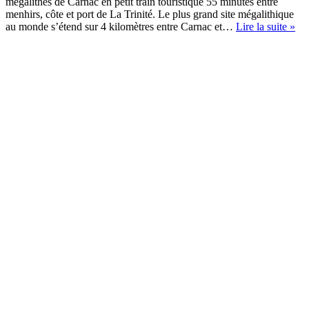
mégalithes de Carnac en petit train touristique 55 minutes entre
menhirs, côte et port de La Trinité. Le plus grand site mégalithique
Vis
au monde s’étend sur 4 kilomètres entre Carnac et…
Lire la suite »
des
még
de
Ca
en
pet
tra
tou