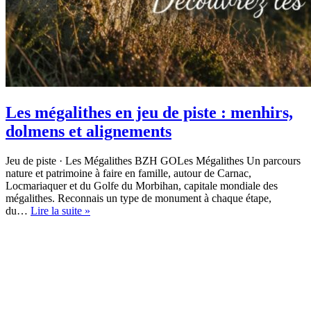
Les mégalithes en jeu de piste : menhirs,
dolmens et alignements
Jeu de piste · Les Mégalithes BZH GOLes Mégalithes Un parcours
nature et patrimoine à faire en famille, autour de Carnac,
Locmariaquer et du Golfe du Morbihan, capitale mondiale des
mégalithes. Reconnais un type de monument à chaque étape,
Les
du…
Lire la suite »
mégalithes
en
jeu
de
piste
:
menhirs,
dolmens