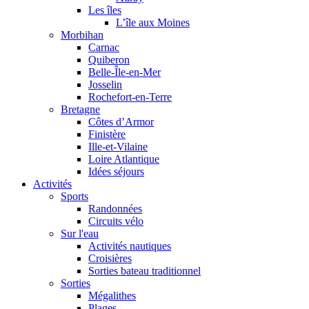
Les îles
L’île aux Moines
Morbihan
Carnac
Quiberon
Belle-Île-en-Mer
Josselin
Rochefort-en-Terre
Bretagne
Côtes d’Armor
Finistère
Ille-et-Vilaine
Loire Atlantique
Idées séjours
Activités
Sports
Randonnées
Circuits vélo
Sur l'eau
Activités nautiques
Croisières
Sorties bateau traditionnel
Sorties
Mégalithes
Plages