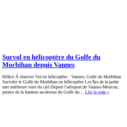
Survol en hélicoptère du Golfe du
Morbihan depuis Vannes
Hélico À réserver Vol en hélicoptère · Vannes, Golfe du Morbihan
Survoler le Golfe du Morbihan en hélicoptère Les îles de la petite
mer intérieure vues du ciel Depuis l’aéroport de Vannes-Meucon,
Survol
prenez de la hauteur au-dessus du Golfe du…
Lire la suite »
en
hélicoptèr
du
Golfe
du
Morbihan