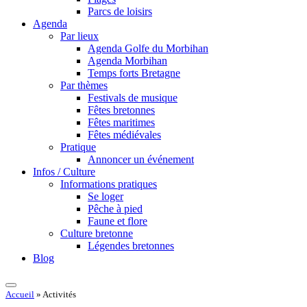
Parcs de loisirs
Agenda
Par lieux
Agenda Golfe du Morbihan
Agenda Morbihan
Temps forts Bretagne
Par thèmes
Festivals de musique
Fêtes bretonnes
Fêtes maritimes
Fêtes médiévales
Pratique
Annoncer un événement
Infos / Culture
Informations pratiques
Se loger
Pêche à pied
Faune et flore
Culture bretonne
Légendes bretonnes
Blog
Accueil
»
Activités