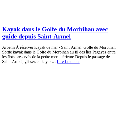
Kayak dans le Golfe du Morbihan avec
guide depuis Saint-Armel
Arbenn À réserver Kayak de mer · Saint-Armel, Golfe du Morbihan
Sortie kayak dans le Golfe du Morbihan au fil des îles Pagayez entre
les îlots préservés de la petite mer intérieure Depuis le passage de
Kayak
Saint-Armel, glissez en kayak…
Lire la suite »
dans
le
Golfe
du
Morbihan
avec
guide
depuis
Saint-
Armel