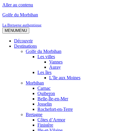
Aller au contenu
Golfe du Morbihan
La Bretagne authentique
MENU
MENU
Découvrir
Destinations
Golfe du Morbihan
Les villes
Vannes
Auray
Les îles
L’île aux Moines
Morbihan
Carnac
Quiberon
Belle-Île-en-Mer
Josselin
Rochefort-en-Terre
Bretagne
Côtes d’Armor
Finistère
Ille-et-Vilaine