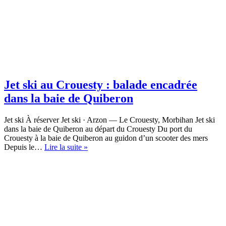
Jet ski au Crouesty : balade encadrée
dans la baie de Quiberon
Jet ski À réserver Jet ski · Arzon — Le Crouesty, Morbihan Jet ski
dans la baie de Quiberon au départ du Crouesty Du port du
Crouesty à la baie de Quiberon au guidon d’un scooter des mers
Jet
Depuis le…
Lire la suite »
ski
au
Crouesty
:
balade
encadrée
dans
la