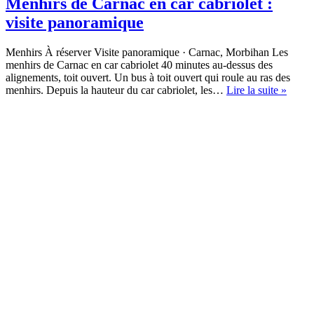
Menhirs de Carnac en car cabriolet :
visite panoramique
Menhirs À réserver Visite panoramique · Carnac, Morbihan Les
menhirs de Carnac en car cabriolet 40 minutes au-dessus des
alignements, toit ouvert. Un bus à toit ouvert qui roule au ras des
Menhi
menhirs. Depuis la hauteur du car cabriolet, les…
Lire la suite »
de
Carna
en
car
cabrio
:
visite
panor