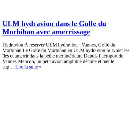
ULM hydravion dans le Golfe du
Morbihan avec amerrissage
Hydravion À réserver ULM hydravion · Vannes, Golfe du
Morbihan Le Golfe du Morbihan en ULM hydravion Survoler les
îles et amerrir dans la petite mer intérieure Depuis l’aéroport de
Vannes-Meucon, un petit avion amphibie décolle et met le
ULM
cap…
Lire la suite »
hydravion
dans
le
Golfe
du
Morbihan
avec
amerrissage