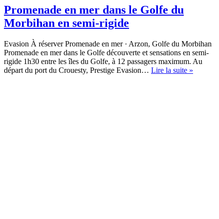
Promenade en mer dans le Golfe du
Morbihan en semi-rigide
Evasion À réserver Promenade en mer · Arzon, Golfe du Morbihan
Promenade en mer dans le Golfe découverte et sensations en semi-
rigide 1h30 entre les îles du Golfe, à 12 passagers maximum. Au
Promen
départ du port du Crouesty, Prestige Evasion…
Lire la suite »
en
mer
dans
le
Golfe
du
Morbih
en
semi-
rigide