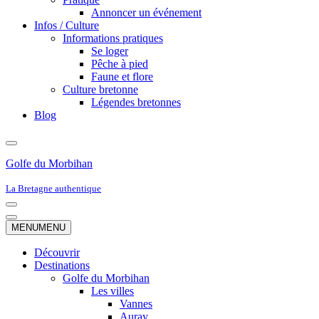
Annoncer un événement
Infos / Culture
Informations pratiques
Se loger
Pêche à pied
Faune et flore
Culture bretonne
Légendes bretonnes
Blog
Golfe du Morbihan
La Bretagne authentique
Menu
de
Menu
MENU
MENU
navigation
de
navigation
Découvrir
Destinations
Golfe du Morbihan
Les villes
Vannes
Auray