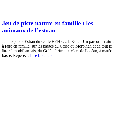
Jeu de piste nature en famille : les
animaux de l’estran
Jeu de piste · Estran du Golfe BZH GOL’Estran Un parcours nature
à faire en famille, sur les plages du Golfe du Morbihan et de tout le
littoral morbihannais, du Golfe abrité aux côtes de l’océan, à marée
Jeu
basse. Repère…
Lire la suite »
de
piste
nature
en
famille
:
les
animaux
de
l’estran