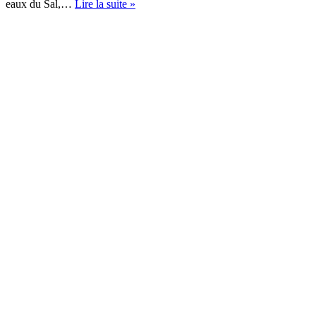
Circuit
eaux du Sal,…
Lire la suite »
de
la
Rivière
du
Bono
:
Randonnée
de
14
km