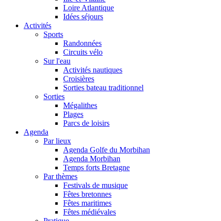
Loire Atlantique
Idées séjours
Activités
Sports
Randonnées
Circuits vélo
Sur l'eau
Activités nautiques
Croisières
Sorties bateau traditionnel
Sorties
Mégalithes
Plages
Parcs de loisirs
Agenda
Par lieux
Agenda Golfe du Morbihan
Agenda Morbihan
Temps forts Bretagne
Par thèmes
Festivals de musique
Fêtes bretonnes
Fêtes maritimes
Fêtes médiévales
Pratique