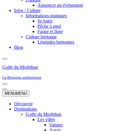
Annoncer un événement
Infos / Culture
Informations pratiques
Se loger
Pêche à pied
Faune et flore
Culture bretonne
Légendes bretonnes
Blog
Golfe du Morbihan
La Bretagne authentique
Menu
de
Menu
MENU
MENU
navigation
de
navigation
Découvrir
Destinations
Golfe du Morbihan
Les villes
Vannes
Auray