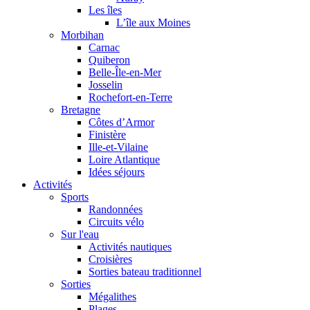
Les îles
L’île aux Moines
Morbihan
Carnac
Quiberon
Belle-Île-en-Mer
Josselin
Rochefort-en-Terre
Bretagne
Côtes d’Armor
Finistère
Ille-et-Vilaine
Loire Atlantique
Idées séjours
Activités
Sports
Randonnées
Circuits vélo
Sur l'eau
Activités nautiques
Croisières
Sorties bateau traditionnel
Sorties
Mégalithes
Plages