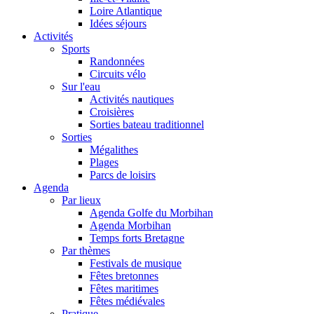
Loire Atlantique
Idées séjours
Activités
Sports
Randonnées
Circuits vélo
Sur l'eau
Activités nautiques
Croisières
Sorties bateau traditionnel
Sorties
Mégalithes
Plages
Parcs de loisirs
Agenda
Par lieux
Agenda Golfe du Morbihan
Agenda Morbihan
Temps forts Bretagne
Par thèmes
Festivals de musique
Fêtes bretonnes
Fêtes maritimes
Fêtes médiévales
Pratique