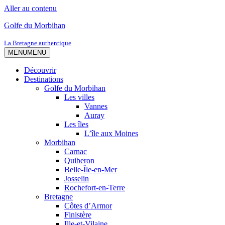
Aller au contenu
Golfe du Morbihan
La Bretagne authentique
MENU
MENU
Découvrir
Destinations
Golfe du Morbihan
Les villes
Vannes
Auray
Les îles
L’île aux Moines
Morbihan
Carnac
Quiberon
Belle-Île-en-Mer
Josselin
Rochefort-en-Terre
Bretagne
Côtes d’Armor
Finistère
Ille-et-Vilaine