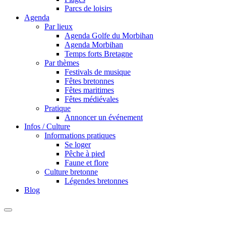
Parcs de loisirs
Agenda
Par lieux
Agenda Golfe du Morbihan
Agenda Morbihan
Temps forts Bretagne
Par thèmes
Festivals de musique
Fêtes bretonnes
Fêtes maritimes
Fêtes médiévales
Pratique
Annoncer un événement
Infos / Culture
Informations pratiques
Se loger
Pêche à pied
Faune et flore
Culture bretonne
Légendes bretonnes
Blog