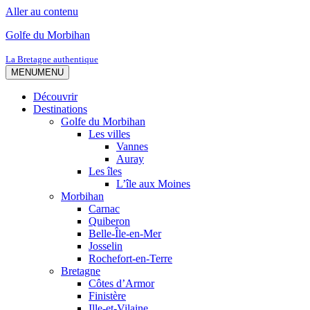
Aller au contenu
Golfe du Morbihan
La Bretagne authentique
MENU
MENU
Découvrir
Destinations
Golfe du Morbihan
Les villes
Vannes
Auray
Les îles
L’île aux Moines
Morbihan
Carnac
Quiberon
Belle-Île-en-Mer
Josselin
Rochefort-en-Terre
Bretagne
Côtes d’Armor
Finistère
Ille-et-Vilaine