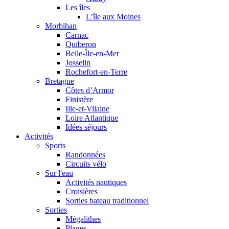
Les îles
L’île aux Moines
Morbihan
Carnac
Quiberon
Belle-Île-en-Mer
Josselin
Rochefort-en-Terre
Bretagne
Côtes d’Armor
Finistère
Ille-et-Vilaine
Loire Atlantique
Idées séjours
Activités
Sports
Randonnées
Circuits vélo
Sur l'eau
Activités nautiques
Croisières
Sorties bateau traditionnel
Sorties
Mégalithes
Plages