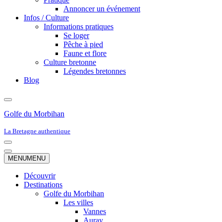
Annoncer un événement
Infos / Culture
Informations pratiques
Se loger
Pêche à pied
Faune et flore
Culture bretonne
Légendes bretonnes
Blog
Golfe du Morbihan
La Bretagne authentique
Menu
de
Menu
MENU
MENU
navigation
de
navigation
Découvrir
Destinations
Golfe du Morbihan
Les villes
Vannes
Auray