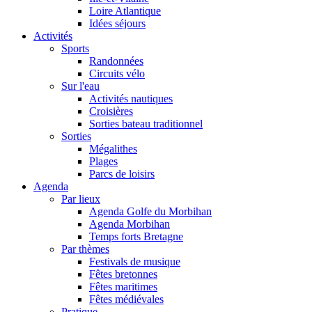
Loire Atlantique
Idées séjours
Activités
Sports
Randonnées
Circuits vélo
Sur l'eau
Activités nautiques
Croisières
Sorties bateau traditionnel
Sorties
Mégalithes
Plages
Parcs de loisirs
Agenda
Par lieux
Agenda Golfe du Morbihan
Agenda Morbihan
Temps forts Bretagne
Par thèmes
Festivals de musique
Fêtes bretonnes
Fêtes maritimes
Fêtes médiévales
Pratique