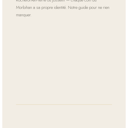
Rochefort-en-Terre ou Josselin — chaque coin du
Morbihan a sa propre identité. Notre guide pour ne rien
manquer.
★ INCONTOURNABLE
Carnac