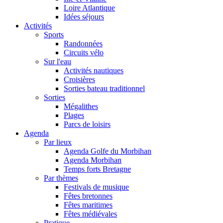
Loire Atlantique
Idées séjours
Activités
Sports
Randonnées
Circuits vélo
Sur l'eau
Activités nautiques
Croisières
Sorties bateau traditionnel
Sorties
Mégalithes
Plages
Parcs de loisirs
Agenda
Par lieux
Agenda Golfe du Morbihan
Agenda Morbihan
Temps forts Bretagne
Par thèmes
Festivals de musique
Fêtes bretonnes
Fêtes maritimes
Fêtes médiévales
Pratique