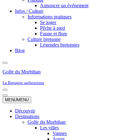
Annoncer un événement
Infos / Culture
Informations pratiques
Se loger
Pêche à pied
Faune et flore
Culture bretonne
Légendes bretonnes
Blog
Golfe du Morbihan
La Bretagne authentique
Menu
de
Menu
MENU
MENU
navigation
de
navigation
Découvrir
Destinations
Golfe du Morbihan
Les villes
Vannes
Auray