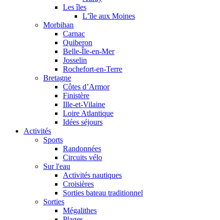
Les îles
L’île aux Moines
Morbihan
Carnac
Quiberon
Belle-Île-en-Mer
Josselin
Rochefort-en-Terre
Bretagne
Côtes d’Armor
Finistère
Ille-et-Vilaine
Loire Atlantique
Idées séjours
Activités
Sports
Randonnées
Circuits vélo
Sur l'eau
Activités nautiques
Croisières
Sorties bateau traditionnel
Sorties
Mégalithes
Plages