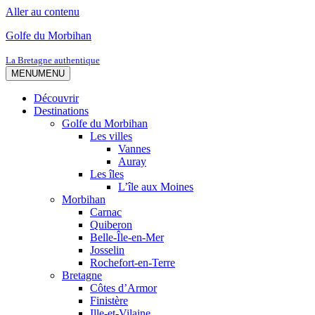
Aller au contenu
Golfe du Morbihan
La Bretagne authentique
MENU
MENU
Découvrir
Destinations
Golfe du Morbihan
Les villes
Vannes
Auray
Les îles
L’île aux Moines
Morbihan
Carnac
Quiberon
Belle-Île-en-Mer
Josselin
Rochefort-en-Terre
Bretagne
Côtes d’Armor
Finistère
Ille-et-Vilaine