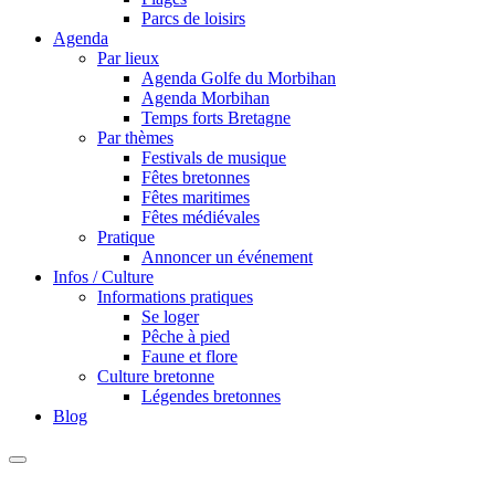
Parcs de loisirs
Agenda
Par lieux
Agenda Golfe du Morbihan
Agenda Morbihan
Temps forts Bretagne
Par thèmes
Festivals de musique
Fêtes bretonnes
Fêtes maritimes
Fêtes médiévales
Pratique
Annoncer un événement
Infos / Culture
Informations pratiques
Se loger
Pêche à pied
Faune et flore
Culture bretonne
Légendes bretonnes
Blog