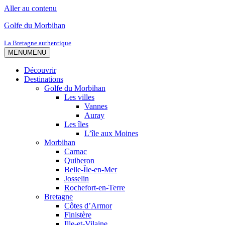
Aller au contenu
Golfe du Morbihan
La Bretagne authentique
MENU
MENU
Découvrir
Destinations
Golfe du Morbihan
Les villes
Vannes
Auray
Les îles
L’île aux Moines
Morbihan
Carnac
Quiberon
Belle-Île-en-Mer
Josselin
Rochefort-en-Terre
Bretagne
Côtes d’Armor
Finistère
Ille-et-Vilaine