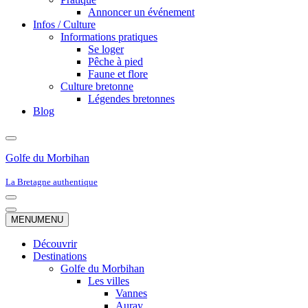
Annoncer un événement
Infos / Culture
Informations pratiques
Se loger
Pêche à pied
Faune et flore
Culture bretonne
Légendes bretonnes
Blog
Golfe du Morbihan
La Bretagne authentique
Menu
de
Menu
MENU
MENU
navigation
de
navigation
Découvrir
Destinations
Golfe du Morbihan
Les villes
Vannes
Auray