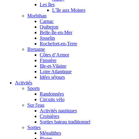
Les îles
L’île aux Moines
Morbihan
Carnac
Quiberon
Belle-Île-en-Mer
Josselin
Rochefort-en-Terre
Bretagne
Côtes d’Armor
Finistère
Ille-et-Vilaine
Loire Atlantique
Idées séjours
Activités
Sports
Randonnées
Circuits vélo
Sur l'eau
Activités nautiques
Croisières
Sorties bateau traditionnel
Sorties
Mégalithes
Plages