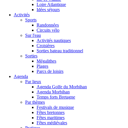
Loire Atlantique
Idées séjours
Activités
Sports
Randonnées
Circuits vélo
Sur l'eau
Activités nautiques
Croisières
Sorties bateau traditionnel
Sorties
Mégalithes
Plages
Parcs de loisirs
Agenda
Par lieux
Agenda Golfe du Morbihan
Agenda Morbihan
Temps forts Bretagne
Par thèmes
Festivals de musique
Fêtes bretonnes
Fêtes maritimes
Fêtes médiévales
Pratique