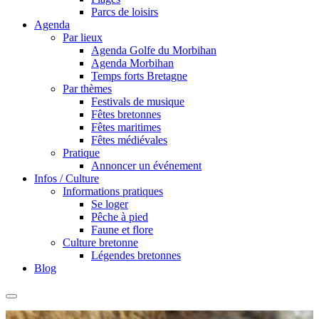
Parcs de loisirs
Agenda
Par lieux
Agenda Golfe du Morbihan
Agenda Morbihan
Temps forts Bretagne
Par thèmes
Festivals de musique
Fêtes bretonnes
Fêtes maritimes
Fêtes médiévales
Pratique
Annoncer un événement
Infos / Culture
Informations pratiques
Se loger
Pêche à pied
Faune et flore
Culture bretonne
Légendes bretonnes
Blog