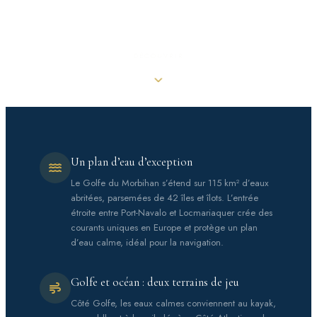
DÉCOUVRIR
Un plan d’eau d’exception
Le Golfe du Morbihan s’étend sur 115 km² d’eaux
abritées, parsemées de 42 îles et îlots. L’entrée
étroite entre Port-Navalo et Locmariaquer crée des
courants uniques en Europe et protège un plan
d’eau calme, idéal pour la navigation.
Golfe et océan : deux terrains de jeu
Côté Golfe, les eaux calmes conviennent au kayak,