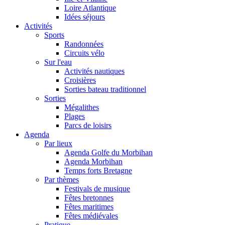
Loire Atlantique
Idées séjours
Activités
Sports
Randonnées
Circuits vélo
Sur l'eau
Activités nautiques
Croisières
Sorties bateau traditionnel
Sorties
Mégalithes
Plages
Parcs de loisirs
Agenda
Par lieux
Agenda Golfe du Morbihan
Agenda Morbihan
Temps forts Bretagne
Par thèmes
Festivals de musique
Fêtes bretonnes
Fêtes maritimes
Fêtes médiévales
Pratique