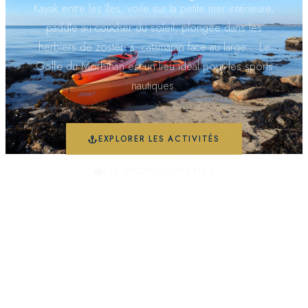
Kayak entre les îles, voile sur la petite mer intérieure,
paddle au coucher du soleil, plongée dans les
herbiers de zostères, catamaran face au large… Le
Golfe du Morbihan est un lieu idéal pour les sports
nautiques.
EXPLORER LES ACTIVITÉS
LES INCONTOURNABLES