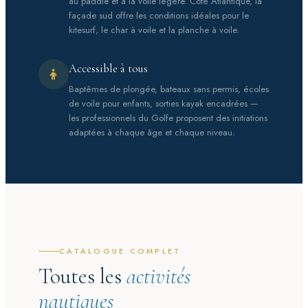
au paddle et à la voile légère. Côté Atlantique, la
façade sud offre les conditions idéales pour le
kitesurf, le char à voile et la planche à voile.
Accessible à tous
Baptêmes de plongée, bateaux sans permis, écoles
de voile pour enfants, sorties kayak encadrées —
les professionnels du Golfe proposent des initiations
adaptées à chaque âge et chaque niveau.
CATALOGUE COMPLET
Toutes les
activités
nautiques