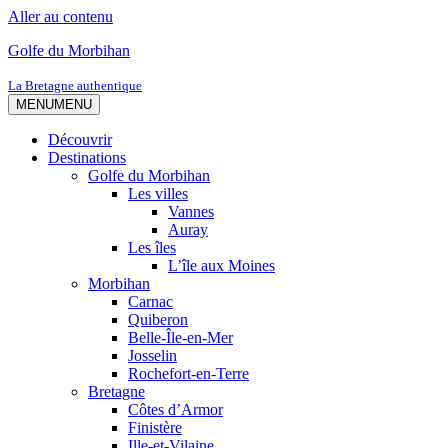
Aller au contenu
Golfe du Morbihan
La Bretagne authentique
MENU
MENU
Découvrir
Destinations
Golfe du Morbihan
Les villes
Vannes
Auray
Les îles
L’île aux Moines
Morbihan
Carnac
Quiberon
Belle-Île-en-Mer
Josselin
Rochefort-en-Terre
Bretagne
Côtes d’Armor
Finistère
Ille-et-Vilaine