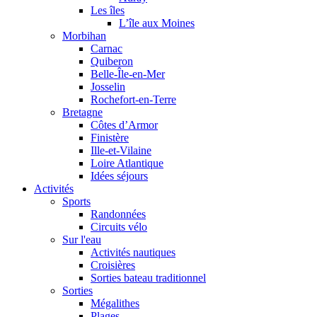
Les îles
L’île aux Moines
Morbihan
Carnac
Quiberon
Belle-Île-en-Mer
Josselin
Rochefort-en-Terre
Bretagne
Côtes d’Armor
Finistère
Ille-et-Vilaine
Loire Atlantique
Idées séjours
Activités
Sports
Randonnées
Circuits vélo
Sur l'eau
Activités nautiques
Croisières
Sorties bateau traditionnel
Sorties
Mégalithes
Plages