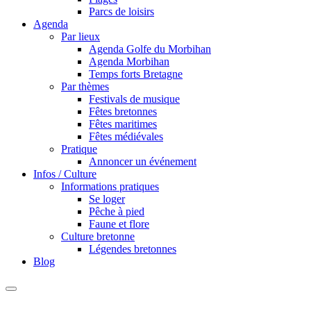
Parcs de loisirs
Agenda
Par lieux
Agenda Golfe du Morbihan
Agenda Morbihan
Temps forts Bretagne
Par thèmes
Festivals de musique
Fêtes bretonnes
Fêtes maritimes
Fêtes médiévales
Pratique
Annoncer un événement
Infos / Culture
Informations pratiques
Se loger
Pêche à pied
Faune et flore
Culture bretonne
Légendes bretonnes
Blog