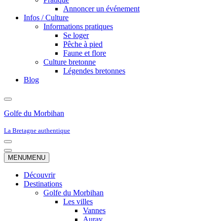
Annoncer un événement
Infos / Culture
Informations pratiques
Se loger
Pêche à pied
Faune et flore
Culture bretonne
Légendes bretonnes
Blog
Golfe du Morbihan
La Bretagne authentique
Menu
de
Menu
MENU
MENU
navigation
de
navigation
Découvrir
Destinations
Golfe du Morbihan
Les villes
Vannes
Auray