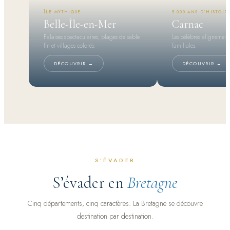
ÎLE MYTHIQUE
5 000 ANS D’HISTOIR
Belle-Île-en-Mer
Carnac
Falaises spectaculaires, plages de sable
Les célèbres alignement
fin et villages colorés.
familiales.
DÉCOUVRIR →
DÉCOUVRIR →
S’ÉVADER
S’évader en
Bretagne
Cinq départements, cinq caractères. La Bretagne se découvre
destination par destination.