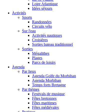
Loire Atlantique
Idées séjours
Activités
Sports
Randonnées
Circuits vélo
Sur l'eau
Activités nautiques
Croisières
Sorties bateau traditionnel
Sorties
Mégalithes
Plages
Parcs de loisirs
Agenda
Par lieux
Agenda Golfe du Morbihan
Agenda Morbihan
Temps forts Bretagne
Par thèmes
Festivals de musique
Fêtes bretonnes
Fêtes maritimes
Fêtes médiévales
Pratique