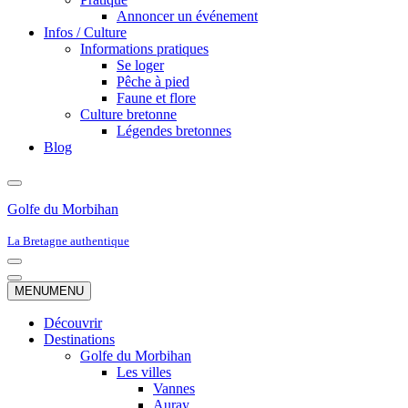
Annoncer un événement
Infos / Culture
Informations pratiques
Se loger
Pêche à pied
Faune et flore
Culture bretonne
Légendes bretonnes
Blog
Golfe du Morbihan
La Bretagne authentique
Menu
de
Menu
MENU
MENU
navigation
de
navigation
Découvrir
Destinations
Golfe du Morbihan
Les villes
Vannes
Auray