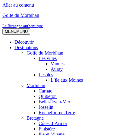
Aller au contenu
Golfe du Morbihan
La Bretagne authentique
MENU
MENU
Découvrir
Destinations
Golfe du Morbihan
Les villes
Vannes
Auray
Les îles
L’île aux Moines
Morbihan
Carnac
Quiberon
Belle-Île-en-Mer
Josselin
Rochefort-en-Terre
Bretagne
Côtes d’Armor
Finistère
Ille-et-Vilaine