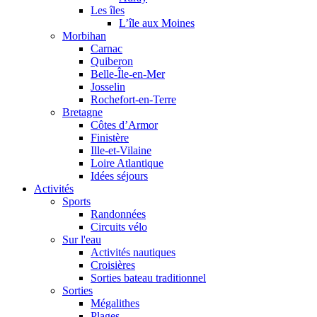
Les îles
L’île aux Moines
Morbihan
Carnac
Quiberon
Belle-Île-en-Mer
Josselin
Rochefort-en-Terre
Bretagne
Côtes d’Armor
Finistère
Ille-et-Vilaine
Loire Atlantique
Idées séjours
Activités
Sports
Randonnées
Circuits vélo
Sur l'eau
Activités nautiques
Croisières
Sorties bateau traditionnel
Sorties
Mégalithes
Plages