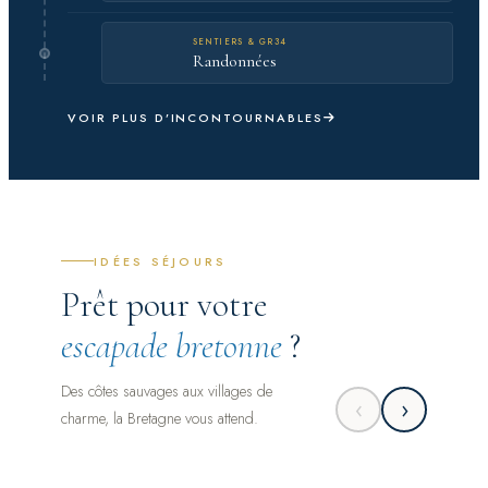
SENTIERS & GR34
Randonnées
VOIR PLUS D’INCONTOURNABLES
IDÉES SÉJOURS
Prêt pour votre
escapade bretonne
?
Des côtes sauvages aux villages de
‹
›
charme, la Bretagne vous attend.