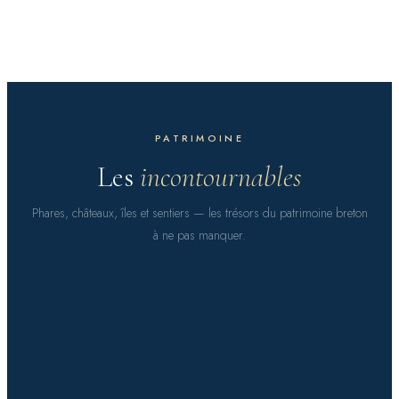
PETITE MER INTÉRIEURE
Le Morbihan
PATRIMOINE
Les
incontournables
Phares, châteaux, îles et sentiers — les trésors du patrimoine breton
à ne pas manquer.