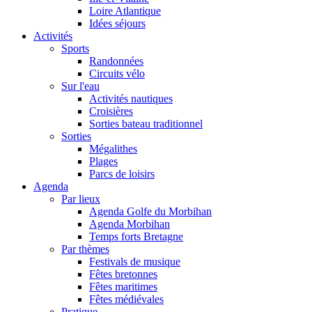
Loire Atlantique
Idées séjours
Activités
Sports
Randonnées
Circuits vélo
Sur l'eau
Activités nautiques
Croisières
Sorties bateau traditionnel
Sorties
Mégalithes
Plages
Parcs de loisirs
Agenda
Par lieux
Agenda Golfe du Morbihan
Agenda Morbihan
Temps forts Bretagne
Par thèmes
Festivals de musique
Fêtes bretonnes
Fêtes maritimes
Fêtes médiévales
Pratique