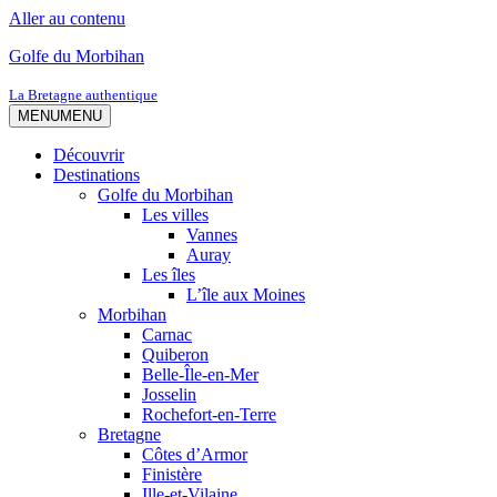
Aller au contenu
Golfe du Morbihan
La Bretagne authentique
MENU
MENU
Découvrir
Destinations
Golfe du Morbihan
Les villes
Vannes
Auray
Les îles
L’île aux Moines
Morbihan
Carnac
Quiberon
Belle-Île-en-Mer
Josselin
Rochefort-en-Terre
Bretagne
Côtes d’Armor
Finistère
Ille-et-Vilaine