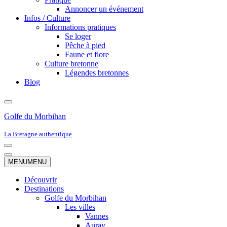
Annoncer un événement
Infos / Culture
Informations pratiques
Se loger
Pêche à pied
Faune et flore
Culture bretonne
Légendes bretonnes
Blog
Golfe du Morbihan
La Bretagne authentique
Menu
de
Menu
MENU
MENU
navigation
de
navigation
Découvrir
Destinations
Golfe du Morbihan
Les villes
Vannes
Auray