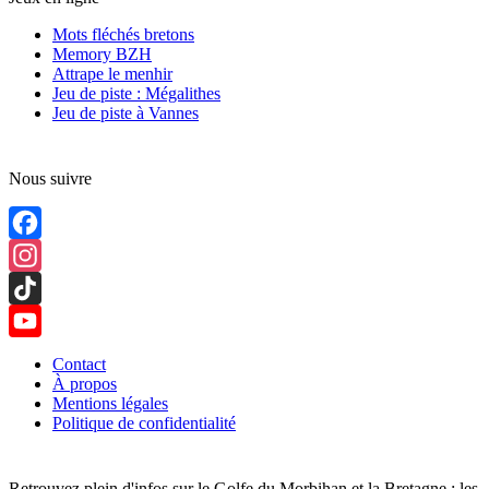
Mots fléchés bretons
Memory BZH
Attrape le menhir
Jeu de piste : Mégalithes
Jeu de piste à Vannes
Nous suivre
Facebook
Instagram
TikTok
YouTube
Contact
À propos
Channel
Mentions légales
Politique de confidentialité
Retrouvez plein d'infos sur le Golfe du Morbihan et la Bretagne : les