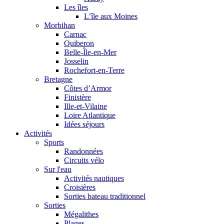
Les îles
L’île aux Moines
Morbihan
Carnac
Quiberon
Belle-Île-en-Mer
Josselin
Rochefort-en-Terre
Bretagne
Côtes d’Armor
Finistère
Ille-et-Vilaine
Loire Atlantique
Idées séjours
Activités
Sports
Randonnées
Circuits vélo
Sur l'eau
Activités nautiques
Croisières
Sorties bateau traditionnel
Sorties
Mégalithes
Plages