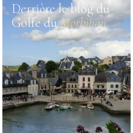
Derrière le blog du
Golfe du
Morbihan
Une Bretonne qui partage ses coups de cœur
Morbiha