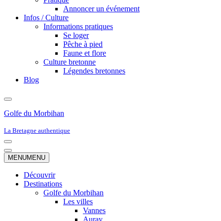
Annoncer un événement
Infos / Culture
Informations pratiques
Se loger
Pêche à pied
Faune et flore
Culture bretonne
Légendes bretonnes
Blog
Golfe du Morbihan
La Bretagne authentique
Menu
de
Menu
MENU
MENU
navigation
de
navigation
Découvrir
Destinations
Golfe du Morbihan
Les villes
Vannes
Auray