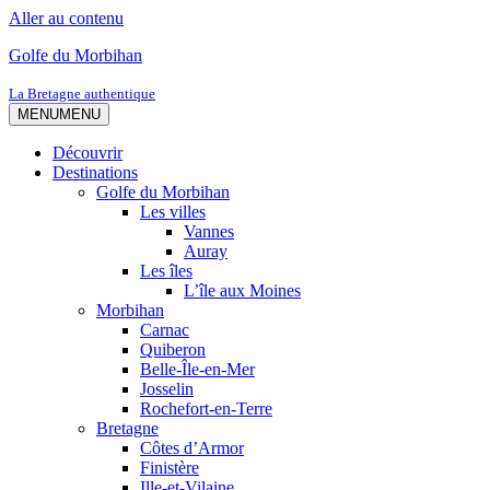
Aller au contenu
Golfe du Morbihan
La Bretagne authentique
MENU
MENU
Découvrir
Destinations
Golfe du Morbihan
Les villes
Vannes
Auray
Les îles
L’île aux Moines
Morbihan
Carnac
Quiberon
Belle-Île-en-Mer
Josselin
Rochefort-en-Terre
Bretagne
Côtes d’Armor
Finistère
Ille-et-Vilaine