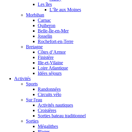
Les îles
L’île aux Moines
Morbihan
Carnac
Quiberon
Belle-Île-en-Mer
Josselin
Rochefort-en-Terre
Bretagne
Côtes d’Armor
Finistère
Ille-et-Vilaine
Loire Atlantique
Idées séjours
Activités
Sports
Randonnées
Circuits vélo
Sur l'eau
Activités nautiques
Croisières
Sorties bateau traditionnel
Sorties
Mégalithes
Plages