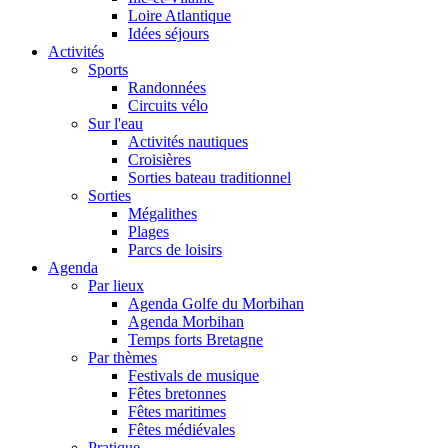
Loire Atlantique
Idées séjours
Activités
Sports
Randonnées
Circuits vélo
Sur l'eau
Activités nautiques
Croisières
Sorties bateau traditionnel
Sorties
Mégalithes
Plages
Parcs de loisirs
Agenda
Par lieux
Agenda Golfe du Morbihan
Agenda Morbihan
Temps forts Bretagne
Par thèmes
Festivals de musique
Fêtes bretonnes
Fêtes maritimes
Fêtes médiévales
Pratique