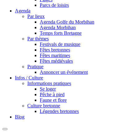
Parcs de loisirs
Agenda
Par lieux
Agenda Golfe du Morbihan
Agenda Morbihan
Temps forts Bretagne
Par thèmes
Festivals de musique
Fêtes bretonnes
Fêtes maritimes
Fêtes médiévales
Pratique
Annoncer un événement
Infos / Culture
Informations pratiques
Se loger
Pêche à pied
Faune et flore
Culture bretonne
Légendes bretonnes
Blog