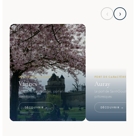
‹
›
DESTINATION PHARE
PORT DE CARACTÈRE
Vannes
Auray
Remparts, colombages, port et ruelles
Le port de Saint-Goustan et s
médiévales.
pittoresques.
DÉCOUVRIR →
DÉCOUVRIR →