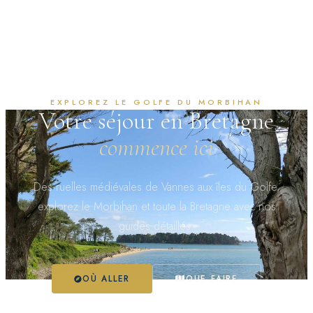
EXPLOREZ LE GOLFE DU MORBIHAN
Votre séjour en Bretagne
commence ici
Des ruelles médiévales de Vannes aux îles du Golfe,
explorez le Morbihan et toute la Bretagne avec nos
guides détaillés.
OÙ ALLER
QUE FAIRE