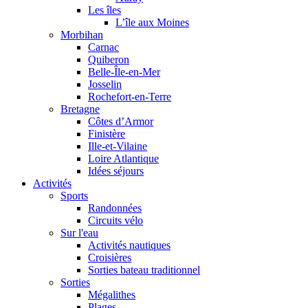
Les îles
L’île aux Moines
Morbihan
Carnac
Quiberon
Belle-Île-en-Mer
Josselin
Rochefort-en-Terre
Bretagne
Côtes d’Armor
Finistère
Ille-et-Vilaine
Loire Atlantique
Idées séjours
Activités
Sports
Randonnées
Circuits vélo
Sur l'eau
Activités nautiques
Croisières
Sorties bateau traditionnel
Sorties
Mégalithes
Plages