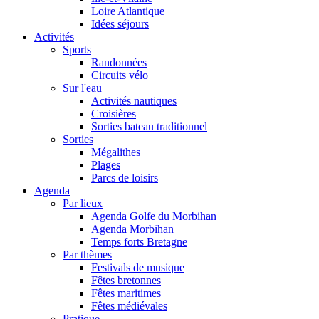
Loire Atlantique
Idées séjours
Activités
Sports
Randonnées
Circuits vélo
Sur l'eau
Activités nautiques
Croisières
Sorties bateau traditionnel
Sorties
Mégalithes
Plages
Parcs de loisirs
Agenda
Par lieux
Agenda Golfe du Morbihan
Agenda Morbihan
Temps forts Bretagne
Par thèmes
Festivals de musique
Fêtes bretonnes
Fêtes maritimes
Fêtes médiévales
Pratique