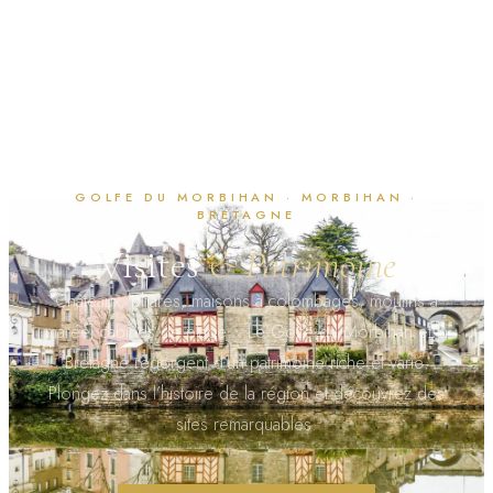
GOLFE DU MORBIHAN · MORBIHAN ·
BRETAGNE
Visites
& Patrimoine
Châteaux, phares, maisons à colombages, moulins à
marée, cabines de plage… Le Golfe du Morbihan et la
Bretagne regorgent d’un patrimoine riche et varié.
Plongez dans l’histoire de la région et découvrez des
sites remarquables.