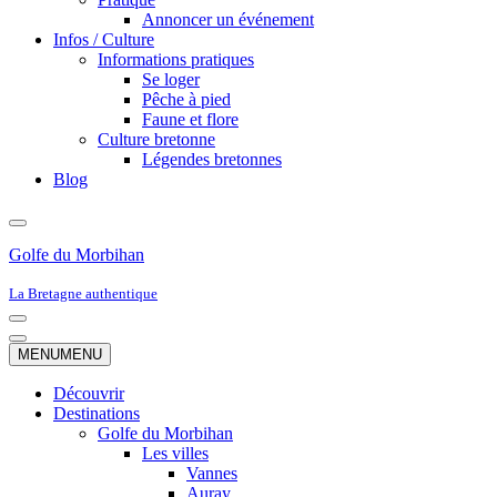
Annoncer un événement
Infos / Culture
Informations pratiques
Se loger
Pêche à pied
Faune et flore
Culture bretonne
Légendes bretonnes
Blog
Golfe du Morbihan
La Bretagne authentique
Menu
de
Menu
MENU
MENU
navigation
de
navigation
Découvrir
Destinations
Golfe du Morbihan
Les villes
Vannes
Auray