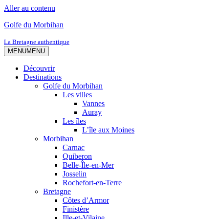
Aller au contenu
Golfe du Morbihan
La Bretagne authentique
MENU
MENU
Découvrir
Destinations
Golfe du Morbihan
Les villes
Vannes
Auray
Les îles
L’île aux Moines
Morbihan
Carnac
Quiberon
Belle-Île-en-Mer
Josselin
Rochefort-en-Terre
Bretagne
Côtes d’Armor
Finistère
Ille-et-Vilaine