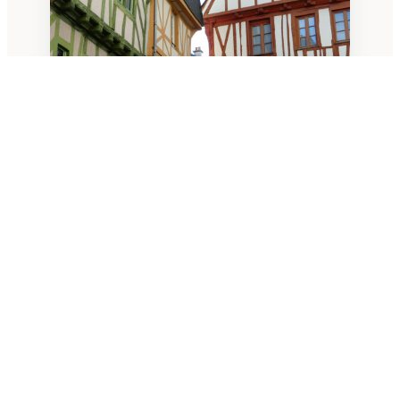
01
VANNES · AURAY
Les maisons à pans de bois
Au détour d’une ruelle pavée, ces maisons
colorées à colombages surgissent comme
autant de témoins du Moyen Âge breton. Elles