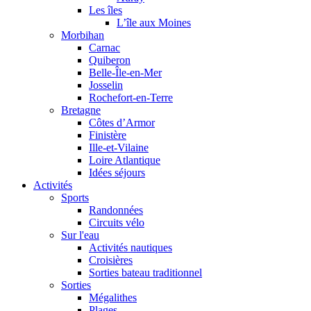
Les îles
L’île aux Moines
Morbihan
Carnac
Quiberon
Belle-Île-en-Mer
Josselin
Rochefort-en-Terre
Bretagne
Côtes d’Armor
Finistère
Ille-et-Vilaine
Loire Atlantique
Idées séjours
Activités
Sports
Randonnées
Circuits vélo
Sur l'eau
Activités nautiques
Croisières
Sorties bateau traditionnel
Sorties
Mégalithes
Plages