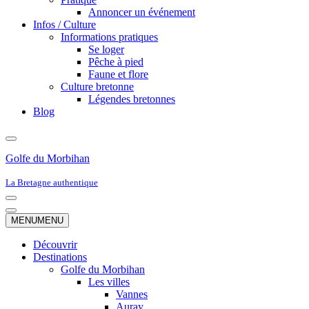
Annoncer un événement
Infos / Culture
Informations pratiques
Se loger
Pêche à pied
Faune et flore
Culture bretonne
Légendes bretonnes
Blog
Golfe du Morbihan
La Bretagne authentique
Menu
de
Menu
MENU
MENU
navigation
de
navigation
Découvrir
Destinations
Golfe du Morbihan
Les villes
Vannes
Auray