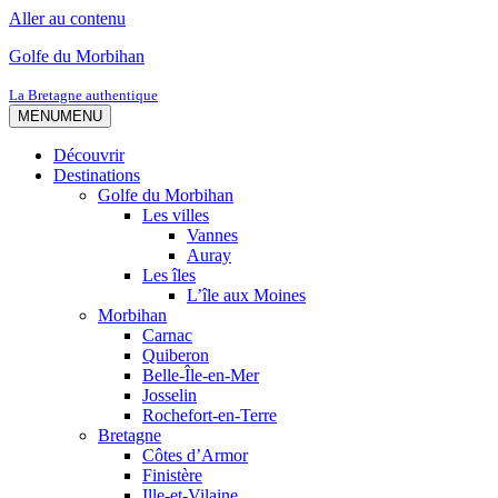
Aller au contenu
Golfe du Morbihan
La Bretagne authentique
MENU
MENU
Découvrir
Destinations
Golfe du Morbihan
Les villes
Vannes
Auray
Les îles
L’île aux Moines
Morbihan
Carnac
Quiberon
Belle-Île-en-Mer
Josselin
Rochefort-en-Terre
Bretagne
Côtes d’Armor
Finistère
Ille-et-Vilaine