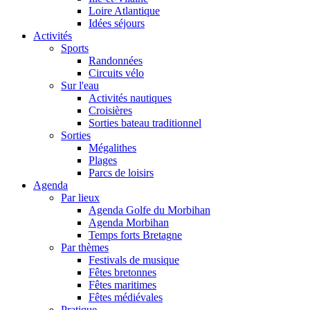
Loire Atlantique
Idées séjours
Activités
Sports
Randonnées
Circuits vélo
Sur l'eau
Activités nautiques
Croisières
Sorties bateau traditionnel
Sorties
Mégalithes
Plages
Parcs de loisirs
Agenda
Par lieux
Agenda Golfe du Morbihan
Agenda Morbihan
Temps forts Bretagne
Par thèmes
Festivals de musique
Fêtes bretonnes
Fêtes maritimes
Fêtes médiévales
Pratique