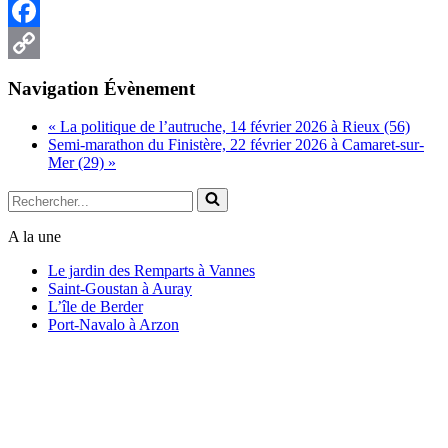
Facebook
Copy
Navigation Évènement
Link
«
La politique de l’autruche, 14 février 2026 à Rieux (56)
Semi-marathon du Finistère, 22 février 2026 à Camaret-sur-
Mer (29)
»
Rechercher...
A la une
Le jardin des Remparts à Vannes
Saint-Goustan à Auray
L’île de Berder
Port-Navalo à Arzon