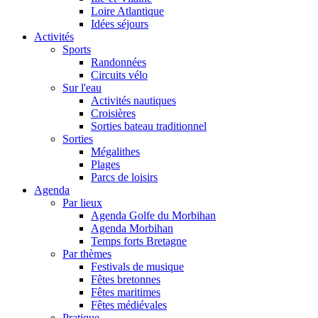
Loire Atlantique
Idées séjours
Activités
Sports
Randonnées
Circuits vélo
Sur l'eau
Activités nautiques
Croisières
Sorties bateau traditionnel
Sorties
Mégalithes
Plages
Parcs de loisirs
Agenda
Par lieux
Agenda Golfe du Morbihan
Agenda Morbihan
Temps forts Bretagne
Par thèmes
Festivals de musique
Fêtes bretonnes
Fêtes maritimes
Fêtes médiévales
Pratique