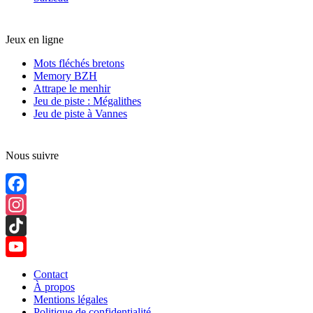
Jeux en ligne
Mots fléchés bretons
Memory BZH
Attrape le menhir
Jeu de piste : Mégalithes
Jeu de piste à Vannes
Nous suivre
Facebook
Instagram
TikTok
YouTube
Contact
À propos
Channel
Mentions légales
Politique de confidentialité