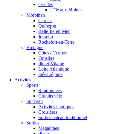
Les îles
L’île aux Moines
Morbihan
Carnac
Quiberon
Belle-Île-en-Mer
Josselin
Rochefort-en-Terre
Bretagne
Côtes d’Armor
Finistère
Ille-et-Vilaine
Loire Atlantique
Idées séjours
Activités
Sports
Randonnées
Circuits vélo
Sur l'eau
Activités nautiques
Croisières
Sorties bateau traditionnel
Sorties
Mégalithes
Plages