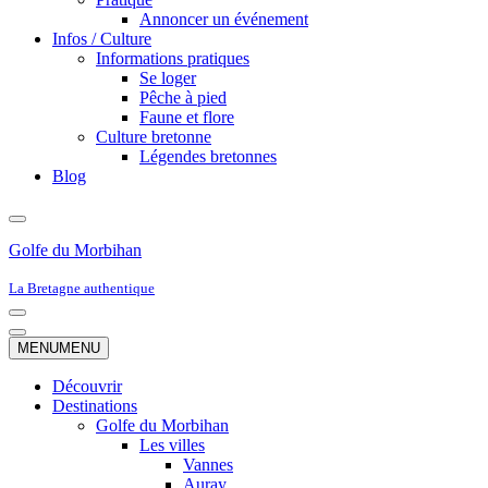
Annoncer un événement
Infos / Culture
Informations pratiques
Se loger
Pêche à pied
Faune et flore
Culture bretonne
Légendes bretonnes
Blog
Golfe du Morbihan
La Bretagne authentique
Menu
de
Menu
MENU
MENU
navigation
de
navigation
Découvrir
Destinations
Golfe du Morbihan
Les villes
Vannes
Auray