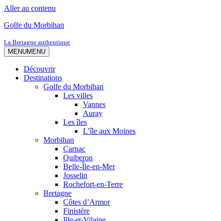
Aller au contenu
Golfe du Morbihan
La Bretagne authentique
MENU
MENU
Découvrir
Destinations
Golfe du Morbihan
Les villes
Vannes
Auray
Les îles
L’île aux Moines
Morbihan
Carnac
Quiberon
Belle-Île-en-Mer
Josselin
Rochefort-en-Terre
Bretagne
Côtes d’Armor
Finistère
Ille-et-Vilaine