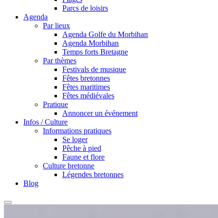
Parcs de loisirs
Agenda
Par lieux
Agenda Golfe du Morbihan
Agenda Morbihan
Temps forts Bretagne
Par thèmes
Festivals de musique
Fêtes bretonnes
Fêtes maritimes
Fêtes médiévales
Pratique
Annoncer un événement
Infos / Culture
Informations pratiques
Se loger
Pêche à pied
Faune et flore
Culture bretonne
Légendes bretonnes
Blog