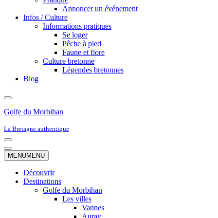
Annoncer un événement
Infos / Culture
Informations pratiques
Se loger
Pêche à pied
Faune et flore
Culture bretonne
Légendes bretonnes
Blog
Golfe du Morbihan
La Bretagne authentique
Menu
de
Menu
MENU
MENU
navigation
de
navigation
Découvrir
Destinations
Golfe du Morbihan
Les villes
Vannes
Auray