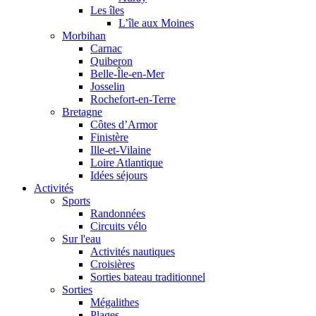
Les îles
L’île aux Moines
Morbihan
Carnac
Quiberon
Belle-Île-en-Mer
Josselin
Rochefort-en-Terre
Bretagne
Côtes d’Armor
Finistère
Ille-et-Vilaine
Loire Atlantique
Idées séjours
Activités
Sports
Randonnées
Circuits vélo
Sur l'eau
Activités nautiques
Croisières
Sorties bateau traditionnel
Sorties
Mégalithes
Plages