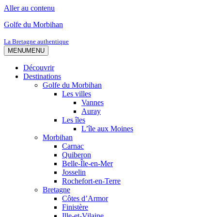
Aller au contenu
Golfe du Morbihan
La Bretagne authentique
MENU
MENU
Découvrir
Destinations
Golfe du Morbihan
Les villes
Vannes
Auray
Les îles
L’île aux Moines
Morbihan
Carnac
Quiberon
Belle-Île-en-Mer
Josselin
Rochefort-en-Terre
Bretagne
Côtes d’Armor
Finistère
Ille-et-Vilaine