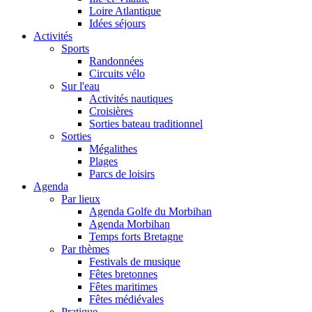
Loire Atlantique
Idées séjours
Activités
Sports
Randonnées
Circuits vélo
Sur l'eau
Activités nautiques
Croisières
Sorties bateau traditionnel
Sorties
Mégalithes
Plages
Parcs de loisirs
Agenda
Par lieux
Agenda Golfe du Morbihan
Agenda Morbihan
Temps forts Bretagne
Par thèmes
Festivals de musique
Fêtes bretonnes
Fêtes maritimes
Fêtes médiévales
Pratique