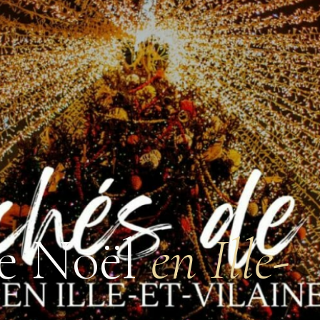
E
e Noël
en Ille-