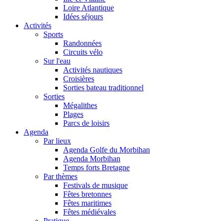
Loire Atlantique
Idées séjours
Activités
Sports
Randonnées
Circuits vélo
Sur l'eau
Activités nautiques
Croisières
Sorties bateau traditionnel
Sorties
Mégalithes
Plages
Parcs de loisirs
Agenda
Par lieux
Agenda Golfe du Morbihan
Agenda Morbihan
Temps forts Bretagne
Par thèmes
Festivals de musique
Fêtes bretonnes
Fêtes maritimes
Fêtes médiévales
Pratique