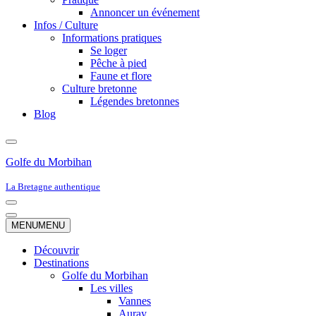
Annoncer un événement
Infos / Culture
Informations pratiques
Se loger
Pêche à pied
Faune et flore
Culture bretonne
Légendes bretonnes
Blog
Golfe du Morbihan
La Bretagne authentique
Menu
de
Menu
MENU
MENU
navigation
de
navigation
Découvrir
Destinations
Golfe du Morbihan
Les villes
Vannes
Auray