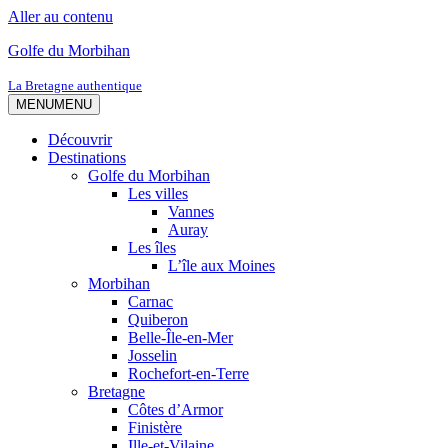
Aller au contenu
Golfe du Morbihan
La Bretagne authentique
MENU
MENU
Découvrir
Destinations
Golfe du Morbihan
Les villes
Vannes
Auray
Les îles
L’île aux Moines
Morbihan
Carnac
Quiberon
Belle-Île-en-Mer
Josselin
Rochefort-en-Terre
Bretagne
Côtes d’Armor
Finistère
Ille-et-Vilaine