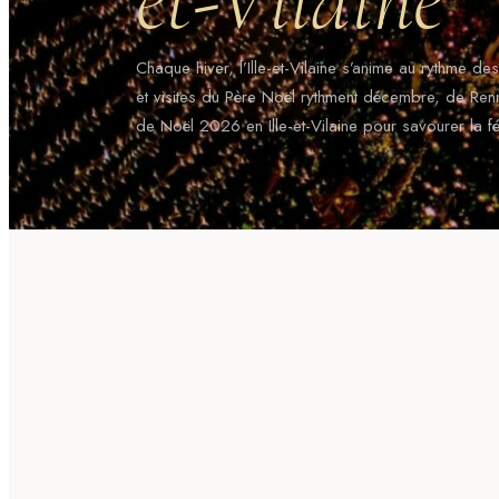
Chaque hiver, l’Ille-et-Vilaine s’anime au rythme des
et visites du Père Noël rythment décembre, de Renn
de Noël 2026 en Ille-et-Vilaine pour savourer la fée