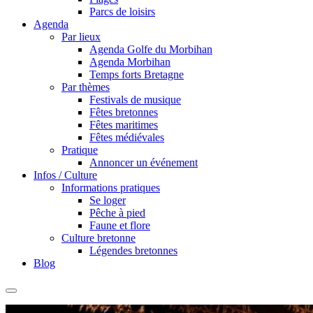
Parcs de loisirs
Agenda
Par lieux
Agenda Golfe du Morbihan
Agenda Morbihan
Temps forts Bretagne
Par thèmes
Festivals de musique
Fêtes bretonnes
Fêtes maritimes
Fêtes médiévales
Pratique
Annoncer un événement
Infos / Culture
Informations pratiques
Se loger
Pêche à pied
Faune et flore
Culture bretonne
Légendes bretonnes
Blog