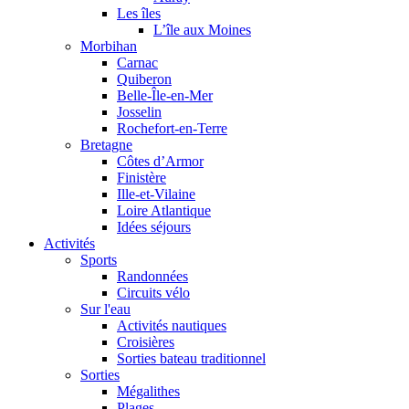
Les îles
L’île aux Moines
Morbihan
Carnac
Quiberon
Belle-Île-en-Mer
Josselin
Rochefort-en-Terre
Bretagne
Côtes d’Armor
Finistère
Ille-et-Vilaine
Loire Atlantique
Idées séjours
Activités
Sports
Randonnées
Circuits vélo
Sur l'eau
Activités nautiques
Croisières
Sorties bateau traditionnel
Sorties
Mégalithes
Plages