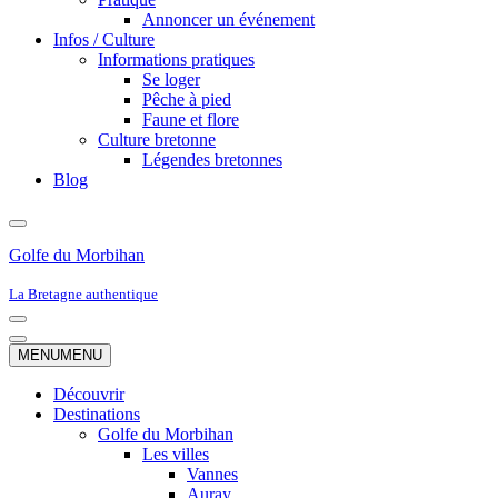
Annoncer un événement
Infos / Culture
Informations pratiques
Se loger
Pêche à pied
Faune et flore
Culture bretonne
Légendes bretonnes
Blog
Golfe du Morbihan
La Bretagne authentique
Menu
de
Menu
MENU
MENU
navigation
de
navigation
Découvrir
Destinations
Golfe du Morbihan
Les villes
Vannes
Auray