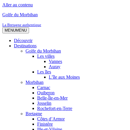
Aller au contenu
Golfe du Morbihan
La Bretagne authentique
MENU
MENU
Découvrir
Destinations
Golfe du Morbihan
Les villes
Vannes
Auray
Les îles
L’île aux Moines
Morbihan
Carnac
Quiberon
Belle-Île-en-Mer
Josselin
Rochefort-en-Terre
Bretagne
Côtes d’Armor
Finistère
Ille-et-Vilaine