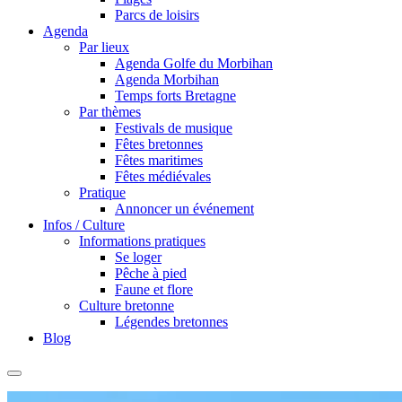
Parcs de loisirs
Agenda
Par lieux
Agenda Golfe du Morbihan
Agenda Morbihan
Temps forts Bretagne
Par thèmes
Festivals de musique
Fêtes bretonnes
Fêtes maritimes
Fêtes médiévales
Pratique
Annoncer un événement
Infos / Culture
Informations pratiques
Se loger
Pêche à pied
Faune et flore
Culture bretonne
Légendes bretonnes
Blog