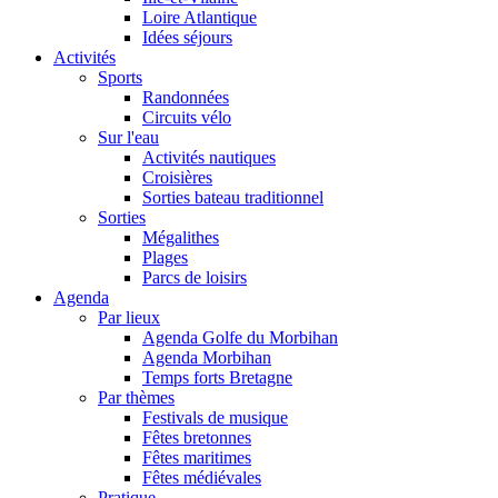
Loire Atlantique
Idées séjours
Activités
Sports
Randonnées
Circuits vélo
Sur l'eau
Activités nautiques
Croisières
Sorties bateau traditionnel
Sorties
Mégalithes
Plages
Parcs de loisirs
Agenda
Par lieux
Agenda Golfe du Morbihan
Agenda Morbihan
Temps forts Bretagne
Par thèmes
Festivals de musique
Fêtes bretonnes
Fêtes maritimes
Fêtes médiévales
Pratique