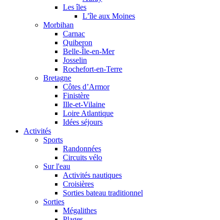
Les îles
L’île aux Moines
Morbihan
Carnac
Quiberon
Belle-Île-en-Mer
Josselin
Rochefort-en-Terre
Bretagne
Côtes d’Armor
Finistère
Ille-et-Vilaine
Loire Atlantique
Idées séjours
Activités
Sports
Randonnées
Circuits vélo
Sur l'eau
Activités nautiques
Croisières
Sorties bateau traditionnel
Sorties
Mégalithes
Plages