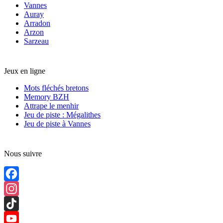
Vannes
Auray
Arradon
Arzon
Sarzeau
Jeux en ligne
Mots fléchés bretons
Memory BZH
Attrape le menhir
Jeu de piste : Mégalithes
Jeu de piste à Vannes
Nous suivre
Facebook
Instagram
TikTok