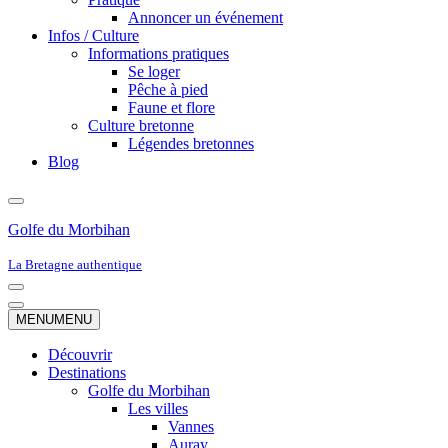
Annoncer un événement
Infos / Culture
Informations pratiques
Se loger
Pêche à pied
Faune et flore
Culture bretonne
Légendes bretonnes
Blog
Golfe du Morbihan
La Bretagne authentique
Menu
de
Menu
MENU
MENU
navigation
de
navigation
Découvrir
Destinations
Golfe du Morbihan
Les villes
Vannes
Auray