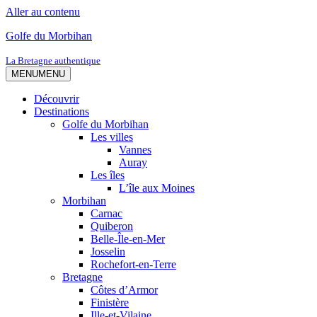
Aller au contenu
Golfe du Morbihan
La Bretagne authentique
MENU
MENU
Découvrir
Destinations
Golfe du Morbihan
Les villes
Vannes
Auray
Les îles
L’île aux Moines
Morbihan
Carnac
Quiberon
Belle-Île-en-Mer
Josselin
Rochefort-en-Terre
Bretagne
Côtes d’Armor
Finistère
Ille-et-Vilaine