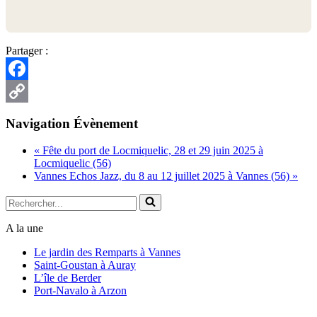
Partager :
Facebook
Copy
Navigation Évènement
Link
«
Fête du port de Locmiquelic, 28 et 29 juin 2025 à
Locmiquelic (56)
Vannes Echos Jazz, du 8 au 12 juillet 2025 à Vannes (56)
»
Rechercher...
A la une
Le jardin des Remparts à Vannes
Saint-Goustan à Auray
L’île de Berder
Port-Navalo à Arzon