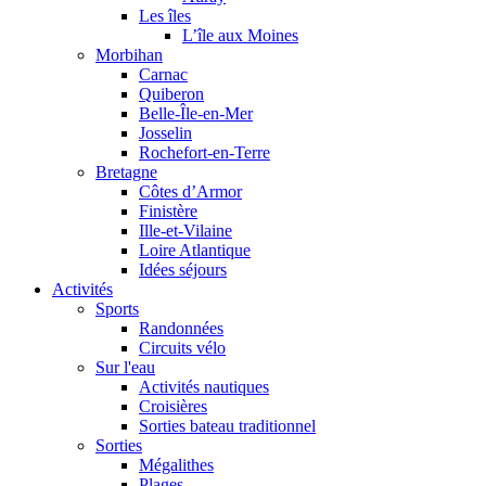
Les îles
L’île aux Moines
Morbihan
Carnac
Quiberon
Belle-Île-en-Mer
Josselin
Rochefort-en-Terre
Bretagne
Côtes d’Armor
Finistère
Ille-et-Vilaine
Loire Atlantique
Idées séjours
Activités
Sports
Randonnées
Circuits vélo
Sur l'eau
Activités nautiques
Croisières
Sorties bateau traditionnel
Sorties
Mégalithes
Plages