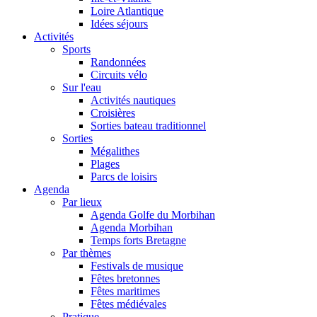
Loire Atlantique
Idées séjours
Activités
Sports
Randonnées
Circuits vélo
Sur l'eau
Activités nautiques
Croisières
Sorties bateau traditionnel
Sorties
Mégalithes
Plages
Parcs de loisirs
Agenda
Par lieux
Agenda Golfe du Morbihan
Agenda Morbihan
Temps forts Bretagne
Par thèmes
Festivals de musique
Fêtes bretonnes
Fêtes maritimes
Fêtes médiévales
Pratique