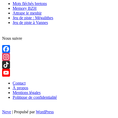
Mots fléchés bretons
Memory BZH
Attrape le menhir
Jeu de piste : Mégalithes
Jeu de piste à Vannes
Nous suivre
Facebook
Instagram
TikTok
YouTube
Contact
À propos
Channel
Mentions légales
Politique de confidentialité
Neve
| Propulsé par
WordPress