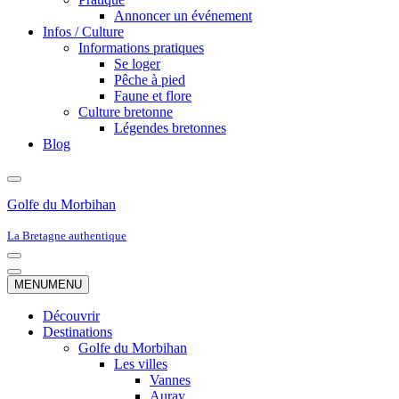
Annoncer un événement
Infos / Culture
Informations pratiques
Se loger
Pêche à pied
Faune et flore
Culture bretonne
Légendes bretonnes
Blog
Golfe du Morbihan
La Bretagne authentique
Menu
de
Menu
MENU
MENU
navigation
de
navigation
Découvrir
Destinations
Golfe du Morbihan
Les villes
Vannes
Auray