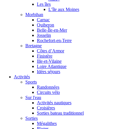
Les îles
L’île aux Moines
Morbihan
Carnac
Quiberon
Belle-Île-en-Mer
Josselin
Rochefort-en-Terre
Bretagne
Côtes d’Armor
Finistère
Ille-et-Vilaine
Loire Atlantique
Idées séjours
Activités
Sports
Randonnées
Circuits vélo
Sur l'eau
Activités nautiques
Croisières
Sorties bateau traditionnel
Sorties
Mégalithes
Plages