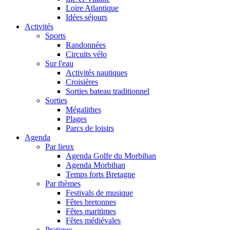
Loire Atlantique
Idées séjours
Activités
Sports
Randonnées
Circuits vélo
Sur l'eau
Activités nautiques
Croisières
Sorties bateau traditionnel
Sorties
Mégalithes
Plages
Parcs de loisirs
Agenda
Par lieux
Agenda Golfe du Morbihan
Agenda Morbihan
Temps forts Bretagne
Par thèmes
Festivals de musique
Fêtes bretonnes
Fêtes maritimes
Fêtes médiévales
Pratique