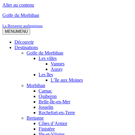
Aller au contenu
Golfe du Morbihan
La Bretagne authentique
MENU
MENU
Découvrir
Destinations
Golfe du Morbihan
Les villes
Vannes
Auray
Les îles
L’île aux Moines
Morbihan
Carnac
Quiberon
Belle-Île-en-Mer
Josselin
Rochefort-en-Terre
Bretagne
Côtes d’Armor
Finistère
Ille-et-Vilaine