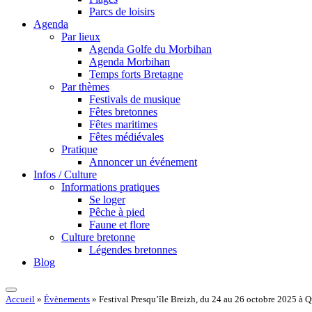
Parcs de loisirs
Agenda
Par lieux
Agenda Golfe du Morbihan
Agenda Morbihan
Temps forts Bretagne
Par thèmes
Festivals de musique
Fêtes bretonnes
Fêtes maritimes
Fêtes médiévales
Pratique
Annoncer un événement
Infos / Culture
Informations pratiques
Se loger
Pêche à pied
Faune et flore
Culture bretonne
Légendes bretonnes
Blog
Accueil
»
Évènements
»
Festival Presqu’île Breizh, du 24 au 26 octobre 2025 à 