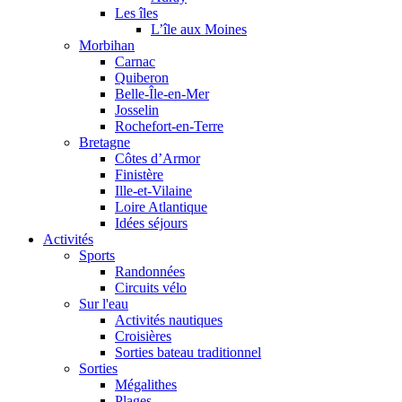
Les îles
L’île aux Moines
Morbihan
Carnac
Quiberon
Belle-Île-en-Mer
Josselin
Rochefort-en-Terre
Bretagne
Côtes d’Armor
Finistère
Ille-et-Vilaine
Loire Atlantique
Idées séjours
Activités
Sports
Randonnées
Circuits vélo
Sur l'eau
Activités nautiques
Croisières
Sorties bateau traditionnel
Sorties
Mégalithes
Plages