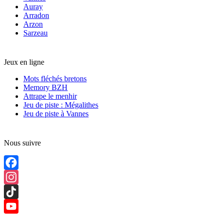
Auray
Arradon
Arzon
Sarzeau
Jeux en ligne
Mots fléchés bretons
Memory BZH
Attrape le menhir
Jeu de piste : Mégalithes
Jeu de piste à Vannes
Nous suivre
Facebook
Instagram
TikTok