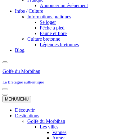
Annoncer un événement
Infos / Culture
Informations pratiques
Se loger
Pêche à pied
Faune et flore
Culture bretonne
Légendes bretonnes
Blog
Golfe du Morbihan
La Bretagne authentique
Menu
de
Menu
MENU
MENU
navigation
de
navigation
Découvrir
Destinations
Golfe du Morbihan
Les villes
Vannes
Auray