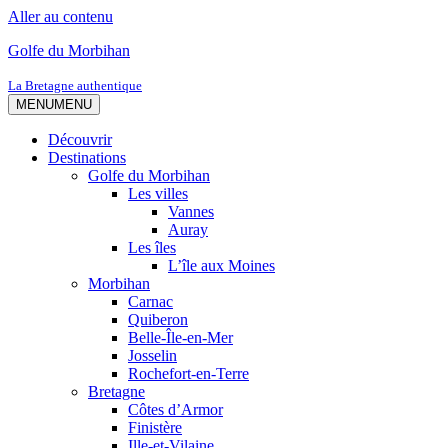
Aller au contenu
Golfe du Morbihan
La Bretagne authentique
MENU
MENU
Découvrir
Destinations
Golfe du Morbihan
Les villes
Vannes
Auray
Les îles
L’île aux Moines
Morbihan
Carnac
Quiberon
Belle-Île-en-Mer
Josselin
Rochefort-en-Terre
Bretagne
Côtes d’Armor
Finistère
Ille-et-Vilaine