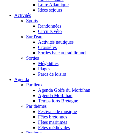
Loire Atlantique
Idées séjours
Activités
Sports
Randonnées
Circuits vélo
Sur l'eau
Activités nautiques
Croisières
Sorties bateau traditionnel
Sorties
Mégalithes
Plages
Parcs de loisirs
Agenda
Par lieux
Agenda Golfe du Morbihan
Agenda Morbihan
Temps forts Bretagne
Par thèmes
Festivals de musique
Fêtes bretonnes
Fêtes maritimes
Fêtes médiévales
Pratique