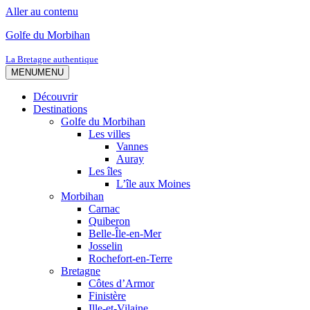
Aller au contenu
Golfe du Morbihan
La Bretagne authentique
MENU
MENU
Découvrir
Destinations
Golfe du Morbihan
Les villes
Vannes
Auray
Les îles
L’île aux Moines
Morbihan
Carnac
Quiberon
Belle-Île-en-Mer
Josselin
Rochefort-en-Terre
Bretagne
Côtes d’Armor
Finistère
Ille-et-Vilaine