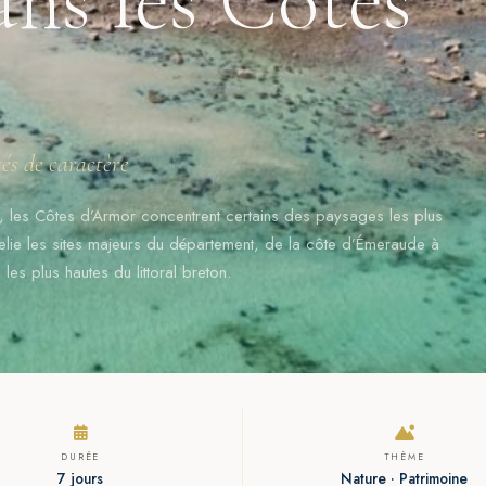
ités de caractère
 les Côtes d’Armor concentrent certains des paysages les plus
relie les sites majeurs du département, de la côte d’Émeraude à
les plus hautes du littoral breton.
DURÉE
THÈME
7 jours
Nature · Patrimoine