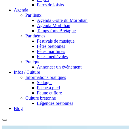
Parcs de loisirs
Agenda
Par lieux
Agenda Golfe du Morbihan
Agenda Morbihan
Temps forts Bretagne
Par thèmes
Festivals de musique
Fêtes bretonnes
Fêtes maritimes
Fêtes médiévales
Pratique
Annoncer un événement
Infos / Culture
Informations pratiques
Se loger
Pêche à pied
Faune et flore
Culture bretonne
Légendes bretonnes
Blog