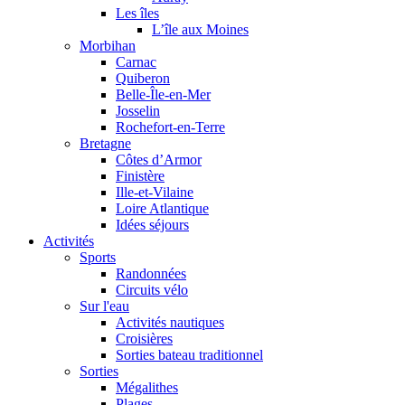
Les îles
L’île aux Moines
Morbihan
Carnac
Quiberon
Belle-Île-en-Mer
Josselin
Rochefort-en-Terre
Bretagne
Côtes d’Armor
Finistère
Ille-et-Vilaine
Loire Atlantique
Idées séjours
Activités
Sports
Randonnées
Circuits vélo
Sur l'eau
Activités nautiques
Croisières
Sorties bateau traditionnel
Sorties
Mégalithes
Plages