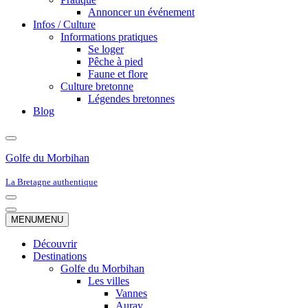
Annoncer un événement
Infos / Culture
Informations pratiques
Se loger
Pêche à pied
Faune et flore
Culture bretonne
Légendes bretonnes
Blog
Golfe du Morbihan
La Bretagne authentique
Menu
de
Menu
MENU
MENU
navigation
de
navigation
Découvrir
Destinations
Golfe du Morbihan
Les villes
Vannes
Auray