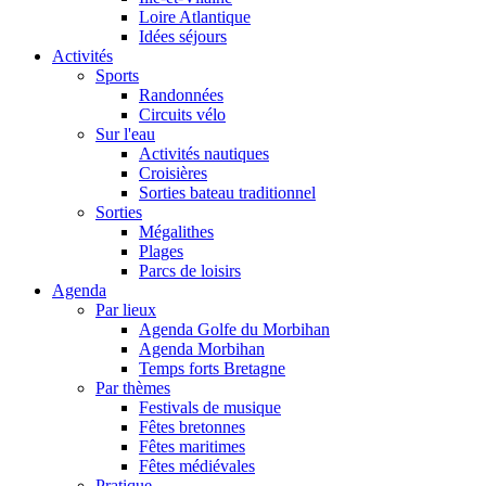
Loire Atlantique
Idées séjours
Activités
Sports
Randonnées
Circuits vélo
Sur l'eau
Activités nautiques
Croisières
Sorties bateau traditionnel
Sorties
Mégalithes
Plages
Parcs de loisirs
Agenda
Par lieux
Agenda Golfe du Morbihan
Agenda Morbihan
Temps forts Bretagne
Par thèmes
Festivals de musique
Fêtes bretonnes
Fêtes maritimes
Fêtes médiévales
Pratique