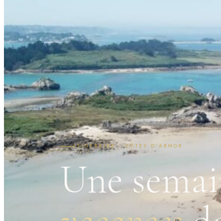
ITINÉRAIRE · CÔTES D’ARMOR
Une semai
vacances
da