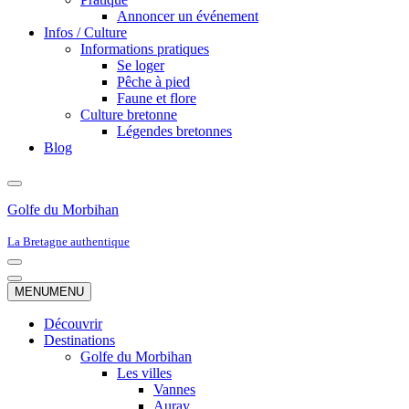
Annoncer un événement
Infos / Culture
Informations pratiques
Se loger
Pêche à pied
Faune et flore
Culture bretonne
Légendes bretonnes
Blog
Golfe du Morbihan
La Bretagne authentique
Menu
de
Menu
MENU
MENU
navigation
de
navigation
Découvrir
Destinations
Golfe du Morbihan
Les villes
Vannes
Auray