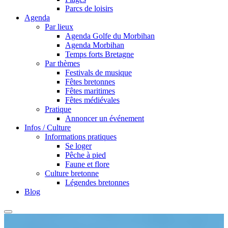
Parcs de loisirs
Agenda
Par lieux
Agenda Golfe du Morbihan
Agenda Morbihan
Temps forts Bretagne
Par thèmes
Festivals de musique
Fêtes bretonnes
Fêtes maritimes
Fêtes médiévales
Pratique
Annoncer un événement
Infos / Culture
Informations pratiques
Se loger
Pêche à pied
Faune et flore
Culture bretonne
Légendes bretonnes
Blog