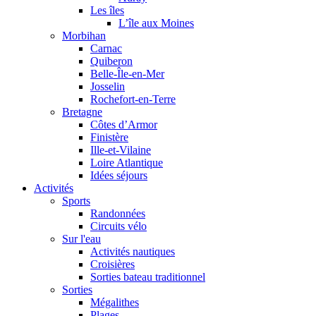
Les îles
L’île aux Moines
Morbihan
Carnac
Quiberon
Belle-Île-en-Mer
Josselin
Rochefort-en-Terre
Bretagne
Côtes d’Armor
Finistère
Ille-et-Vilaine
Loire Atlantique
Idées séjours
Activités
Sports
Randonnées
Circuits vélo
Sur l'eau
Activités nautiques
Croisières
Sorties bateau traditionnel
Sorties
Mégalithes
Plages