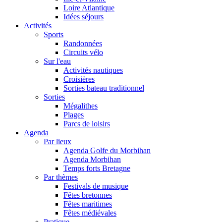
Loire Atlantique
Idées séjours
Activités
Sports
Randonnées
Circuits vélo
Sur l'eau
Activités nautiques
Croisières
Sorties bateau traditionnel
Sorties
Mégalithes
Plages
Parcs de loisirs
Agenda
Par lieux
Agenda Golfe du Morbihan
Agenda Morbihan
Temps forts Bretagne
Par thèmes
Festivals de musique
Fêtes bretonnes
Fêtes maritimes
Fêtes médiévales
Pratique