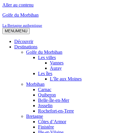
Aller au contenu
Golfe du Morbihan
La Bretagne authentique
MENU
MENU
Découvrir
Destinations
Golfe du Morbihan
Les villes
Vannes
Auray
Les îles
L’île aux Moines
Morbihan
Carnac
Quiberon
Belle-Île-en-Mer
Josselin
Rochefort-en-Terre
Bretagne
Côtes d’Armor
Finistère
Ille-et-Vilaine