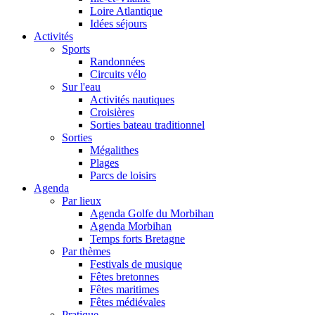
Loire Atlantique
Idées séjours
Activités
Sports
Randonnées
Circuits vélo
Sur l'eau
Activités nautiques
Croisières
Sorties bateau traditionnel
Sorties
Mégalithes
Plages
Parcs de loisirs
Agenda
Par lieux
Agenda Golfe du Morbihan
Agenda Morbihan
Temps forts Bretagne
Par thèmes
Festivals de musique
Fêtes bretonnes
Fêtes maritimes
Fêtes médiévales
Pratique