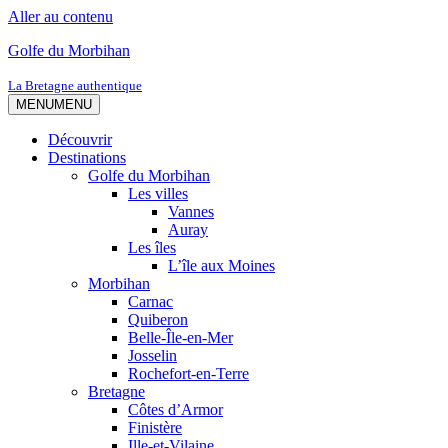
Aller au contenu
Golfe du Morbihan
La Bretagne authentique
MENU
MENU
Découvrir
Destinations
Golfe du Morbihan
Les villes
Vannes
Auray
Les îles
L’île aux Moines
Morbihan
Carnac
Quiberon
Belle-Île-en-Mer
Josselin
Rochefort-en-Terre
Bretagne
Côtes d’Armor
Finistère
Ille-et-Vilaine