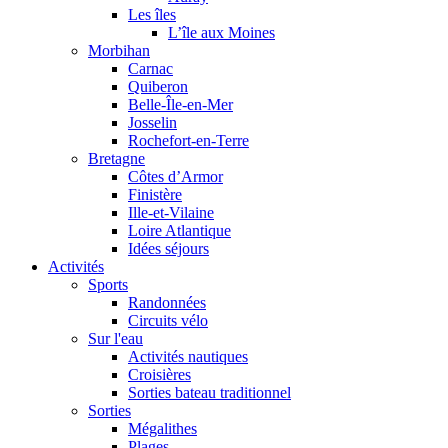
Les îles
L’île aux Moines
Morbihan
Carnac
Quiberon
Belle-Île-en-Mer
Josselin
Rochefort-en-Terre
Bretagne
Côtes d’Armor
Finistère
Ille-et-Vilaine
Loire Atlantique
Idées séjours
Activités
Sports
Randonnées
Circuits vélo
Sur l'eau
Activités nautiques
Croisières
Sorties bateau traditionnel
Sorties
Mégalithes
Plages