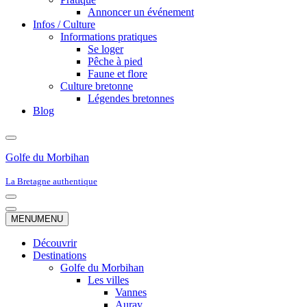
Annoncer un événement
Infos / Culture
Informations pratiques
Se loger
Pêche à pied
Faune et flore
Culture bretonne
Légendes bretonnes
Blog
Golfe du Morbihan
La Bretagne authentique
Menu
de
Menu
MENU
MENU
navigation
de
navigation
Découvrir
Destinations
Golfe du Morbihan
Les villes
Vannes
Auray