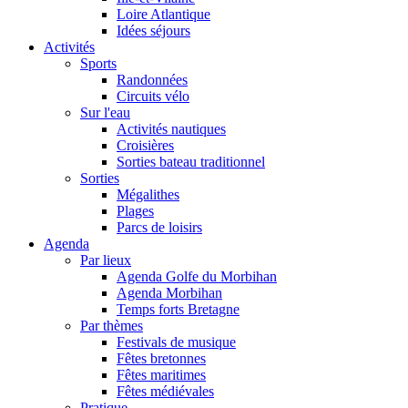
Loire Atlantique
Idées séjours
Activités
Sports
Randonnées
Circuits vélo
Sur l'eau
Activités nautiques
Croisières
Sorties bateau traditionnel
Sorties
Mégalithes
Plages
Parcs de loisirs
Agenda
Par lieux
Agenda Golfe du Morbihan
Agenda Morbihan
Temps forts Bretagne
Par thèmes
Festivals de musique
Fêtes bretonnes
Fêtes maritimes
Fêtes médiévales
Pratique