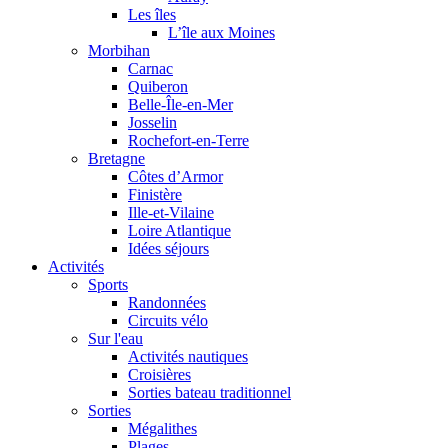
Les îles
L’île aux Moines
Morbihan
Carnac
Quiberon
Belle-Île-en-Mer
Josselin
Rochefort-en-Terre
Bretagne
Côtes d’Armor
Finistère
Ille-et-Vilaine
Loire Atlantique
Idées séjours
Activités
Sports
Randonnées
Circuits vélo
Sur l'eau
Activités nautiques
Croisières
Sorties bateau traditionnel
Sorties
Mégalithes
Plages