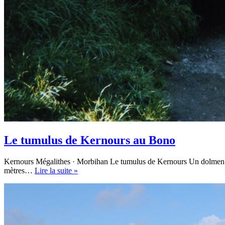
Le tumulus de Kernours au Bono
Kernours Mégalithes · Morbihan Le tumulus de Kernours Un dolmen cou
Le
mètres…
Lire la suite »
tumulus
de
Kernours
au
Bono