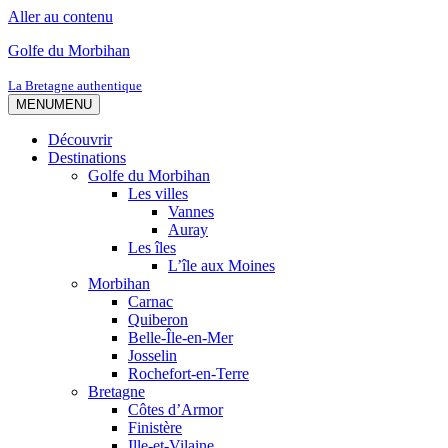
Aller au contenu
Golfe du Morbihan
La Bretagne authentique
MENU
MENU
Découvrir
Destinations
Golfe du Morbihan
Les villes
Vannes
Auray
Les îles
L’île aux Moines
Morbihan
Carnac
Quiberon
Belle-Île-en-Mer
Josselin
Rochefort-en-Terre
Bretagne
Côtes d’Armor
Finistère
Ille-et-Vilaine