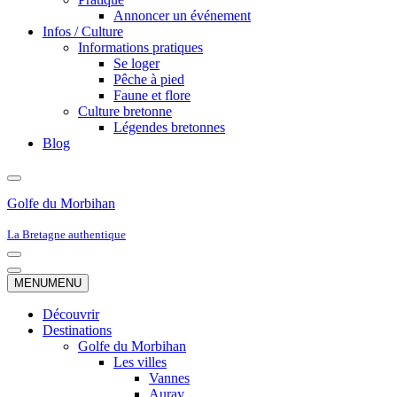
Annoncer un événement
Infos / Culture
Informations pratiques
Se loger
Pêche à pied
Faune et flore
Culture bretonne
Légendes bretonnes
Blog
Golfe du Morbihan
La Bretagne authentique
Menu
de
Menu
MENU
MENU
navigation
de
navigation
Découvrir
Destinations
Golfe du Morbihan
Les villes
Vannes
Auray