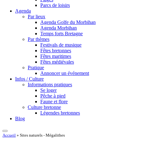
Parcs de loisirs
Agenda
Par lieux
Agenda Golfe du Morbihan
Agenda Morbihan
Temps forts Bretagne
Par thèmes
Festivals de musique
Fêtes bretonnes
Fêtes maritimes
Fêtes médiévales
Pratique
Annoncer un événement
Infos / Culture
Informations pratiques
Se loger
Pêche à pied
Faune et flore
Culture bretonne
Légendes bretonnes
Blog
Accueil
»
Sites naturels - Mégalithes