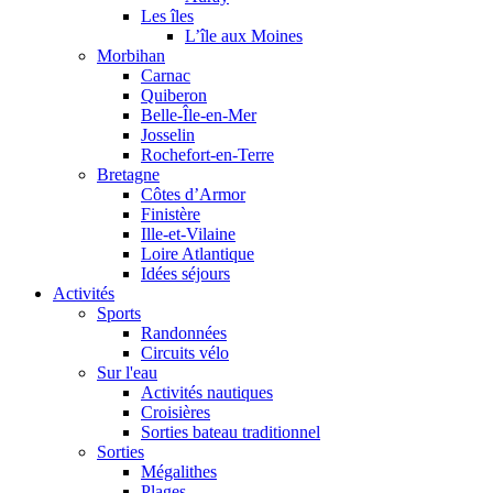
Les îles
L’île aux Moines
Morbihan
Carnac
Quiberon
Belle-Île-en-Mer
Josselin
Rochefort-en-Terre
Bretagne
Côtes d’Armor
Finistère
Ille-et-Vilaine
Loire Atlantique
Idées séjours
Activités
Sports
Randonnées
Circuits vélo
Sur l'eau
Activités nautiques
Croisières
Sorties bateau traditionnel
Sorties
Mégalithes
Plages