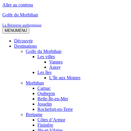
Aller au contenu
Golfe du Morbihan
La Bretagne authentique
MENU
MENU
Découvrir
Destinations
Golfe du Morbihan
Les villes
Vannes
Auray
Les îles
L’île aux Moines
Morbihan
Carnac
Quiberon
Belle-Île-en-Mer
Josselin
Rochefort-en-Terre
Bretagne
Côtes d’Armor
Finistère
Ille-et-Vilaine