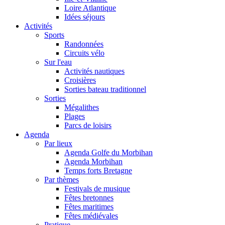
Loire Atlantique
Idées séjours
Activités
Sports
Randonnées
Circuits vélo
Sur l'eau
Activités nautiques
Croisières
Sorties bateau traditionnel
Sorties
Mégalithes
Plages
Parcs de loisirs
Agenda
Par lieux
Agenda Golfe du Morbihan
Agenda Morbihan
Temps forts Bretagne
Par thèmes
Festivals de musique
Fêtes bretonnes
Fêtes maritimes
Fêtes médiévales
Pratique