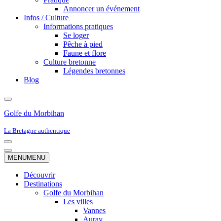
Annoncer un événement
Infos / Culture
Informations pratiques
Se loger
Pêche à pied
Faune et flore
Culture bretonne
Légendes bretonnes
Blog
Golfe du Morbihan
La Bretagne authentique
Menu
de
Menu
MENU
MENU
navigation
de
navigation
Découvrir
Destinations
Golfe du Morbihan
Les villes
Vannes
Auray