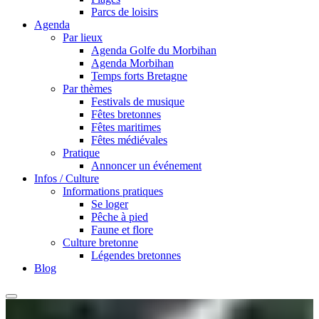
Parcs de loisirs
Agenda
Par lieux
Agenda Golfe du Morbihan
Agenda Morbihan
Temps forts Bretagne
Par thèmes
Festivals de musique
Fêtes bretonnes
Fêtes maritimes
Fêtes médiévales
Pratique
Annoncer un événement
Infos / Culture
Informations pratiques
Se loger
Pêche à pied
Faune et flore
Culture bretonne
Légendes bretonnes
Blog