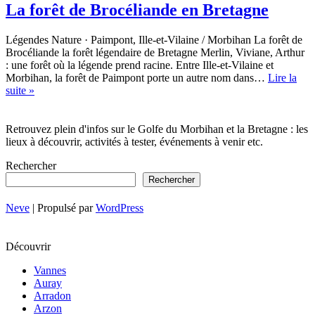
La forêt de Brocéliande en Bretagne
Légendes Nature · Paimpont, Ille-et-Vilaine / Morbihan La forêt de
Brocéliande la forêt légendaire de Bretagne Merlin, Viviane, Arthur
: une forêt où la légende prend racine. Entre Ille-et-Vilaine et
Morbihan, la forêt de Paimpont porte un autre nom dans…
Lire la
La
suite »
forêt
de
Brocéliande
Retrouvez plein d'infos sur le Golfe du Morbihan et la Bretagne : les
en
lieux à découvrir, activités à tester, événements à venir etc.
Bretagne
Rechercher
Rechercher
Neve
| Propulsé par
WordPress
Découvrir
Vannes
Auray
Arradon
Arzon