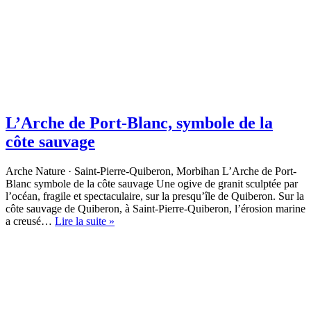
L’Arche de Port-Blanc, symbole de la
côte sauvage
Arche Nature · Saint-Pierre-Quiberon, Morbihan L’Arche de Port-
Blanc symbole de la côte sauvage Une ogive de granit sculptée par
l’océan, fragile et spectaculaire, sur la presqu’île de Quiberon. Sur la
côte sauvage de Quiberon, à Saint-Pierre-Quiberon, l’érosion marine
L’Arche
a creusé…
Lire la suite »
de
Port-
Blanc,
symbole
de la
côte
sauvage