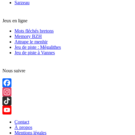
Sarzeau
Jeux en ligne
Mots fléchés bretons
Memory BZH
Attrape le menhir
Jeu de piste : Mégalithes
Jeu de piste à Vannes
Nous suivre
Facebook
Instagram
TikTok
YouTube
Contact
À propos
Channel
Mentions légales