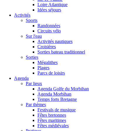
Loire Atlantique
Idées séjours
Activités
Sports
Randonnées
Circuits vélo
Sur l'eau
Activités nautiques
Croisières
Sorties bateau traditionnel
Sorties
Mégalithes
Plages
Parcs de loisirs
Agenda
Par lieux
Agenda Golfe du Morbihan
Agenda Morbihan
Temps forts Bretagne
Par thèmes
Festivals de musique
Fêtes bretonnes
Fêtes maritimes
Fêtes médiévales
Pratique