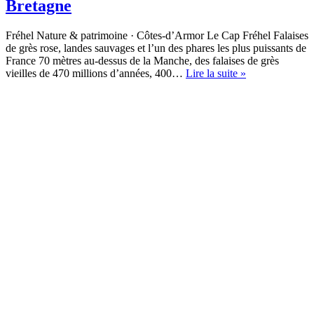
Bretagne
Fréhel Nature & patrimoine · Côtes-d’Armor Le Cap Fréhel Falaises
de grès rose, landes sauvages et l’un des phares les plus puissants de
France 70 mètres au-dessus de la Manche, des falaises de grès
Cap
vieilles de 470 millions d’années, 400…
Lire la suite »
Fréhel,
un
site
incontournable
en
Bretagne