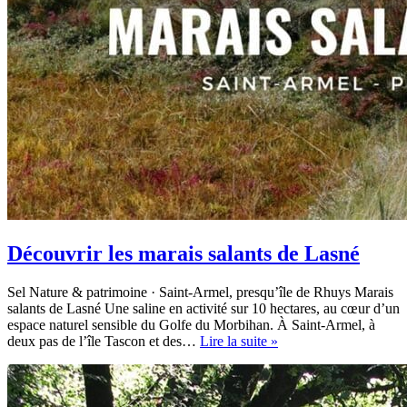
Découvrir les marais salants de Lasné
Sel Nature & patrimoine · Saint-Armel, presqu’île de Rhuys Marais
salants de Lasné Une saline en activité sur 10 hectares, au cœur d’un
espace naturel sensible du Golfe du Morbihan. À Saint-Armel, à
Découvrir
deux pas de l’île Tascon et des…
Lire la suite »
les
marais
salants
de