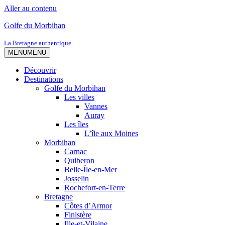
Aller au contenu
Golfe du Morbihan
La Bretagne authentique
MENU
MENU
Découvrir
Destinations
Golfe du Morbihan
Les villes
Vannes
Auray
Les îles
L’île aux Moines
Morbihan
Carnac
Quiberon
Belle-Île-en-Mer
Josselin
Rochefort-en-Terre
Bretagne
Côtes d’Armor
Finistère
Ille-et-Vilaine