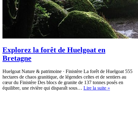
Explorez la forêt de Huelgoat en
Bretagne
Huelgoat Nature & patrimoine · Finistère La forêt de Huelgoat 555
hectares de chaos granitique, de légendes celtes et de sentiers au
cœur du Finistère Des blocs de granite de 137 tonnes posés en
Explorez
équilibre, une rivière qui disparaît sous…
Lire la suite »
la
forêt
de
Huelgoat
en
Bretagne