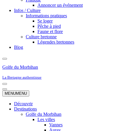
Annoncer un événement
Infos / Culture
Informations pratiques
Se loger
Pêche à pied
Faune et flore
Culture bretonne
Légendes bretonnes
Blog
Golfe du Morbihan
La Bretagne authentique
Menu
de
Menu
MENU
MENU
navigation
de
navigation
Découvrir
Destinations
Golfe du Morbihan
Les villes
Vannes
Auray