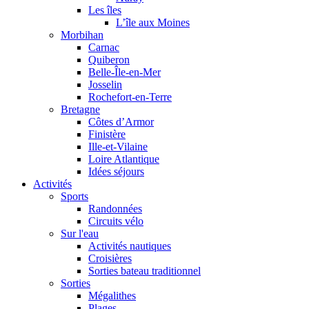
Les îles
L’île aux Moines
Morbihan
Carnac
Quiberon
Belle-Île-en-Mer
Josselin
Rochefort-en-Terre
Bretagne
Côtes d’Armor
Finistère
Ille-et-Vilaine
Loire Atlantique
Idées séjours
Activités
Sports
Randonnées
Circuits vélo
Sur l'eau
Activités nautiques
Croisières
Sorties bateau traditionnel
Sorties
Mégalithes
Plages