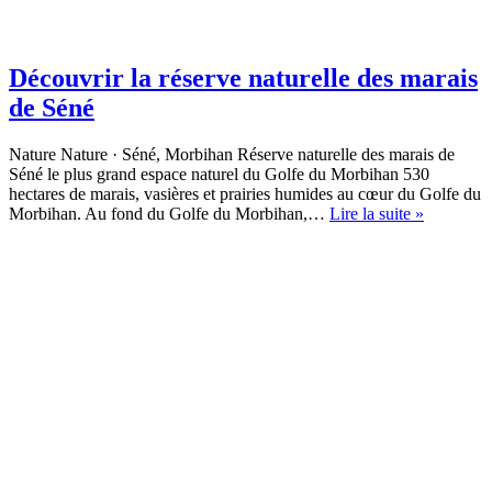
Découvrir la réserve naturelle des marais
de Séné
Nature Nature · Séné, Morbihan Réserve naturelle des marais de
Séné le plus grand espace naturel du Golfe du Morbihan 530
hectares de marais, vasières et prairies humides au cœur du Golfe du
Découvri
Morbihan. Au fond du Golfe du Morbihan,…
Lire la suite »
la
réserve
naturelle
des
marais
de
Séné