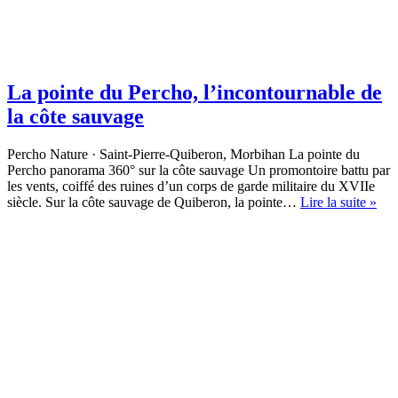
La pointe du Percho, l’incontournable de
la côte sauvage
Percho Nature · Saint-Pierre-Quiberon, Morbihan La pointe du
Percho panorama 360° sur la côte sauvage Un promontoire battu par
les vents, coiffé des ruines d’un corps de garde militaire du XVIIe
La
siècle. Sur la côte sauvage de Quiberon, la pointe…
Lire la suite »
poi
du
Per
l’i
de
la
côt
sau