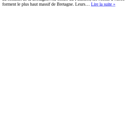
Les
forment le plus haut massif de Bretagne. Leurs…
Lire la suite »
Monts
d’Arré
:
le
cœur
sauva
de
la
Breta