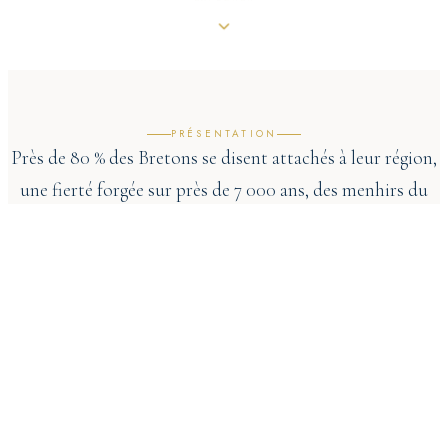
PRÉSENTATION
Près de 80 % des Bretons se disent attachés à leur région,
une fierté forgée sur près de 7 000 ans, des menhirs du
Néolithique aux festivals d’aujourd’hui. Et deux
constantes traversent ces sept millénaires : une terre qui
n’a jamais plié, et une culture qui se transmet de
génération en génération. Musique, gastronomie,
histoire, langue et traditions… ce guide vous entraîne à la
découverte de la culture bretonne.