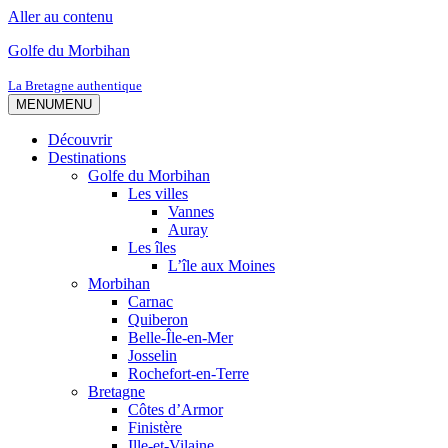
Aller au contenu
Golfe du Morbihan
La Bretagne authentique
MENU
MENU
Découvrir
Destinations
Golfe du Morbihan
Les villes
Vannes
Auray
Les îles
L’île aux Moines
Morbihan
Carnac
Quiberon
Belle-Île-en-Mer
Josselin
Rochefort-en-Terre
Bretagne
Côtes d’Armor
Finistère
Ille-et-Vilaine