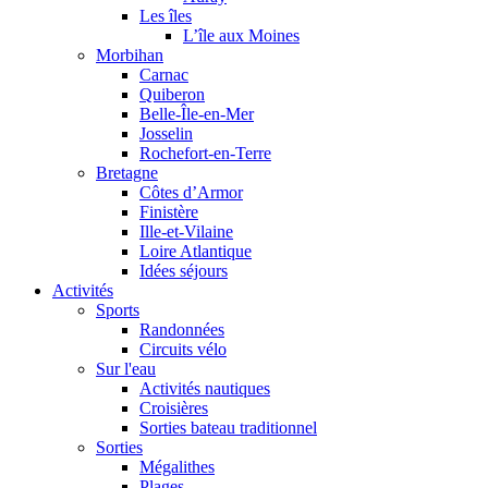
Les îles
L’île aux Moines
Morbihan
Carnac
Quiberon
Belle-Île-en-Mer
Josselin
Rochefort-en-Terre
Bretagne
Côtes d’Armor
Finistère
Ille-et-Vilaine
Loire Atlantique
Idées séjours
Activités
Sports
Randonnées
Circuits vélo
Sur l'eau
Activités nautiques
Croisières
Sorties bateau traditionnel
Sorties
Mégalithes
Plages