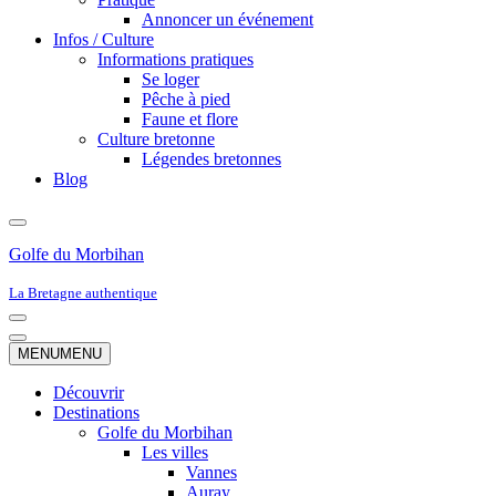
Annoncer un événement
Infos / Culture
Informations pratiques
Se loger
Pêche à pied
Faune et flore
Culture bretonne
Légendes bretonnes
Blog
Golfe du Morbihan
La Bretagne authentique
Menu
de
Menu
MENU
MENU
navigation
de
navigation
Découvrir
Destinations
Golfe du Morbihan
Les villes
Vannes
Auray