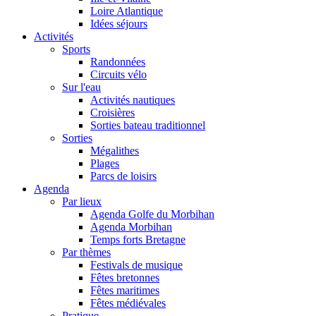
Loire Atlantique
Idées séjours
Activités
Sports
Randonnées
Circuits vélo
Sur l'eau
Activités nautiques
Croisières
Sorties bateau traditionnel
Sorties
Mégalithes
Plages
Parcs de loisirs
Agenda
Par lieux
Agenda Golfe du Morbihan
Agenda Morbihan
Temps forts Bretagne
Par thèmes
Festivals de musique
Fêtes bretonnes
Fêtes maritimes
Fêtes médiévales
Pratique