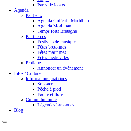
Parcs de loisirs
Agenda
Par lieux
Agenda Golfe du Morbihan
Agenda Morbihan
Temps forts Bretagne
Par thèmes
Festivals de musique
Fêtes bretonnes
Fêtes maritimes
Fêtes médiévales
Pratique
Annoncer un événement
Infos / Culture
Informations pratiques
Se loger
Pêche à pied
Faune et flore
Culture bretonne
Légendes bretonnes
Blog