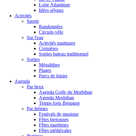
Loire Atlantique
Idées séjours
Activités
Sports
Randonnées
Circuits vélo
Sur l'eau
Activités nautiques
Croisières
Sorties bateau traditionnel
Sorties
Mégalithes
Plages
Parcs de loisirs
Agenda
Par lieux
Agenda Golfe du Morbihan
Agenda Morbihan
Temps forts Bretagne
Par thèmes
Festivals de musique
Fêtes bretonnes
Fêtes maritimes
Fêtes médiévales
Pratique