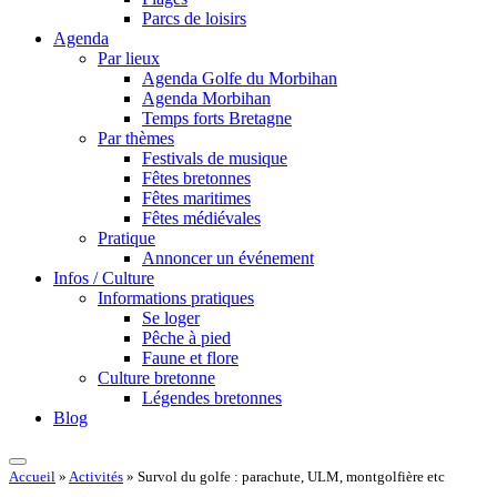
Parcs de loisirs
Agenda
Par lieux
Agenda Golfe du Morbihan
Agenda Morbihan
Temps forts Bretagne
Par thèmes
Festivals de musique
Fêtes bretonnes
Fêtes maritimes
Fêtes médiévales
Pratique
Annoncer un événement
Infos / Culture
Informations pratiques
Se loger
Pêche à pied
Faune et flore
Culture bretonne
Légendes bretonnes
Blog
Accueil
»
Activités
»
Survol du golfe : parachute, ULM, montgolfière etc