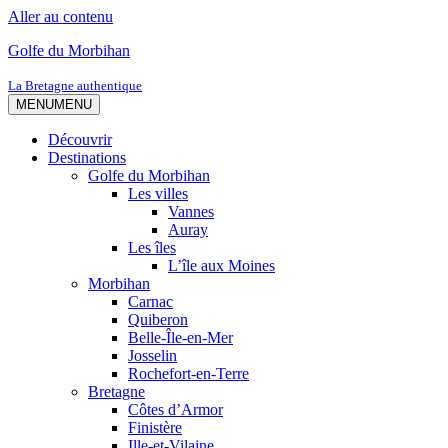
Aller au contenu
Golfe du Morbihan
La Bretagne authentique
MENU
MENU
Découvrir
Destinations
Golfe du Morbihan
Les villes
Vannes
Auray
Les îles
L’île aux Moines
Morbihan
Carnac
Quiberon
Belle-Île-en-Mer
Josselin
Rochefort-en-Terre
Bretagne
Côtes d’Armor
Finistère
Ille-et-Vilaine