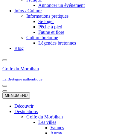
Annoncer un événement
Infos / Culture
Informations pratiques
Se loger
Pêche à pied
Faune et flore
Culture bretonne
Légendes bretonnes
Blog
Golfe du Morbihan
La Bretagne authentique
Menu
de
Menu
MENU
MENU
navigation
de
navigation
Découvrir
Destinations
Golfe du Morbihan
Les villes
Vannes
Auray