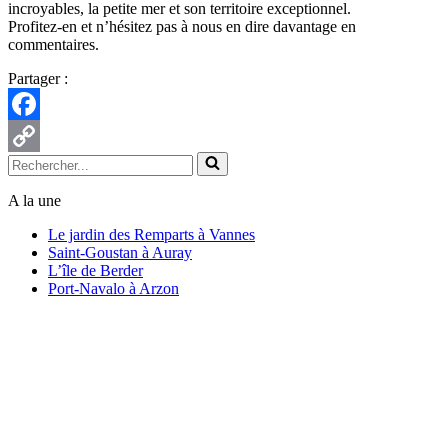
incroyables, la petite mer et son territoire exceptionnel.
Profitez-en et n’hésitez pas à nous en dire davantage en
commentaires.
Partager :
Facebook
Rechercher...
Copy
Link
A la une
Le jardin des Remparts à Vannes
Saint-Goustan à Auray
L’île de Berder
Port-Navalo à Arzon