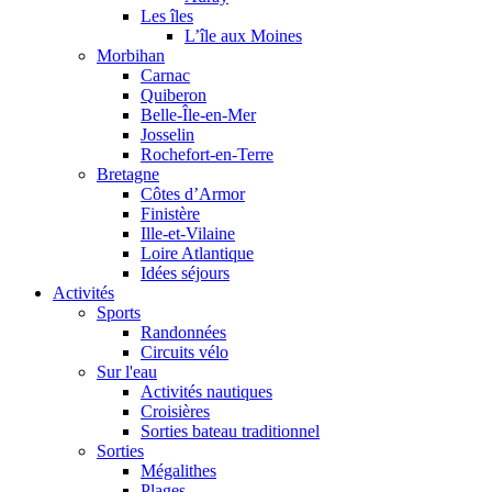
Les îles
L’île aux Moines
Morbihan
Carnac
Quiberon
Belle-Île-en-Mer
Josselin
Rochefort-en-Terre
Bretagne
Côtes d’Armor
Finistère
Ille-et-Vilaine
Loire Atlantique
Idées séjours
Activités
Sports
Randonnées
Circuits vélo
Sur l'eau
Activités nautiques
Croisières
Sorties bateau traditionnel
Sorties
Mégalithes
Plages