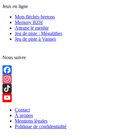
Jeux en ligne
Mots fléchés bretons
Memory BZH
Attrape le menhir
Jeu de piste : Mégalithes
Jeu de piste à Vannes
Nous suivre
Facebook
Instagram
TikTok
YouTube
Contact
À propos
Channel
Mentions légales
Politique de confidentialité