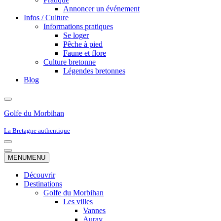
Annoncer un événement
Infos / Culture
Informations pratiques
Se loger
Pêche à pied
Faune et flore
Culture bretonne
Légendes bretonnes
Blog
Golfe du Morbihan
La Bretagne authentique
Menu
de
Menu
MENU
MENU
navigation
de
navigation
Découvrir
Destinations
Golfe du Morbihan
Les villes
Vannes
Auray