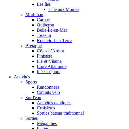
Les îles
L’île aux Moines
Morbihan
Carnac
Quiberon
Belle-Île-en-Mer
Josselin
Rochefort-en-Terre
Bretagne
Côtes d’Armor
Finistère
Ille-et-Vilaine
Loire Atlantique
Idées séjours
Activités
Sports
Randonnées
Circuits vélo
Sur l'eau
Activités nautiques
Croisières
Sorties bateau traditionnel
Sorties
Mégalithes
Plages