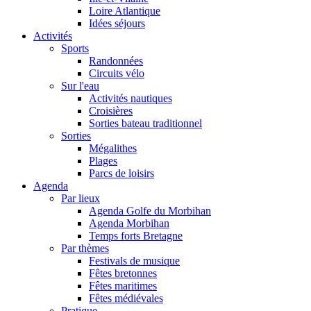
Loire Atlantique
Idées séjours
Activités
Sports
Randonnées
Circuits vélo
Sur l'eau
Activités nautiques
Croisières
Sorties bateau traditionnel
Sorties
Mégalithes
Plages
Parcs de loisirs
Agenda
Par lieux
Agenda Golfe du Morbihan
Agenda Morbihan
Temps forts Bretagne
Par thèmes
Festivals de musique
Fêtes bretonnes
Fêtes maritimes
Fêtes médiévales
Pratique