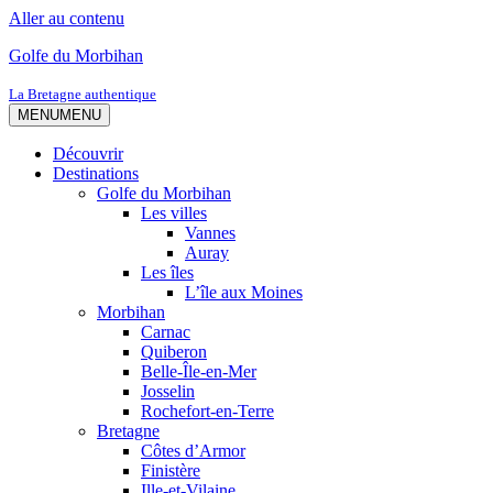
Aller au contenu
Golfe du Morbihan
La Bretagne authentique
MENU
MENU
Découvrir
Destinations
Golfe du Morbihan
Les villes
Vannes
Auray
Les îles
L’île aux Moines
Morbihan
Carnac
Quiberon
Belle-Île-en-Mer
Josselin
Rochefort-en-Terre
Bretagne
Côtes d’Armor
Finistère
Ille-et-Vilaine