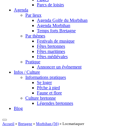
Parcs de loisirs
Agenda
Par lieux
Agenda Golfe du Morbihan
Agenda Morbihan
Temps forts Bretagne
Par thèmes
Festivals de musique
Fêtes bretonnes
Fêtes maritimes
Fêtes médiévales
Pratique
Annoncer un événement
Infos / Culture
Informations pratiques
Se loger
Pêche à pied
Faune et flore
Culture bretonne
Légendes bretonnes
Blog
Accueil
»
Bretagne
»
Morbihan (56)
»
Locmariaquer