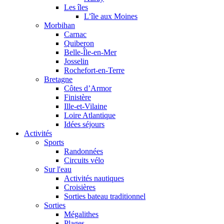
Les îles
L’île aux Moines
Morbihan
Carnac
Quiberon
Belle-Île-en-Mer
Josselin
Rochefort-en-Terre
Bretagne
Côtes d’Armor
Finistère
Ille-et-Vilaine
Loire Atlantique
Idées séjours
Activités
Sports
Randonnées
Circuits vélo
Sur l'eau
Activités nautiques
Croisières
Sorties bateau traditionnel
Sorties
Mégalithes
Plages