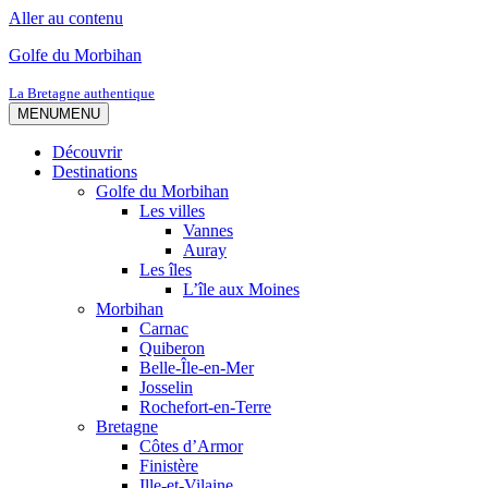
Aller au contenu
Golfe du Morbihan
La Bretagne authentique
MENU
MENU
Découvrir
Destinations
Golfe du Morbihan
Les villes
Vannes
Auray
Les îles
L’île aux Moines
Morbihan
Carnac
Quiberon
Belle-Île-en-Mer
Josselin
Rochefort-en-Terre
Bretagne
Côtes d’Armor
Finistère
Ille-et-Vilaine