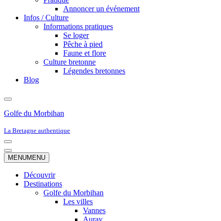
Annoncer un événement
Infos / Culture
Informations pratiques
Se loger
Pêche à pied
Faune et flore
Culture bretonne
Légendes bretonnes
Blog
Golfe du Morbihan
La Bretagne authentique
Menu
de
Menu
MENU
MENU
navigation
de
navigation
Découvrir
Destinations
Golfe du Morbihan
Les villes
Vannes
Auray