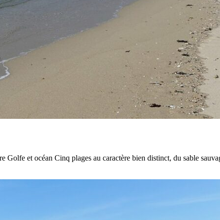
Golfe et océan Cinq plages au caractère bien distinct, du sable sauvage
ofitez
s
ages
cmariaquer