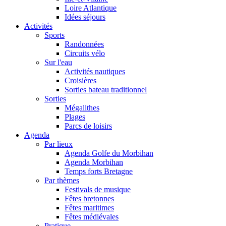
Loire Atlantique
Idées séjours
Activités
Sports
Randonnées
Circuits vélo
Sur l'eau
Activités nautiques
Croisières
Sorties bateau traditionnel
Sorties
Mégalithes
Plages
Parcs de loisirs
Agenda
Par lieux
Agenda Golfe du Morbihan
Agenda Morbihan
Temps forts Bretagne
Par thèmes
Festivals de musique
Fêtes bretonnes
Fêtes maritimes
Fêtes médiévales
Pratique