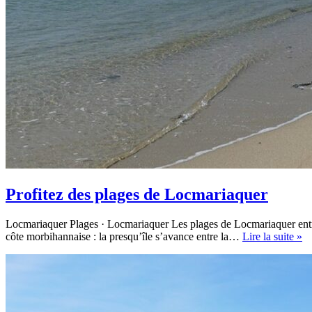
Profitez des plages de Locmariaquer
Locmariaquer Plages · Locmariaquer Les plages de Locmariaquer entre 
Pr
côte morbihannaise : la presqu’île s’avance entre la…
Lire la suite »
de
pl
de
Lo