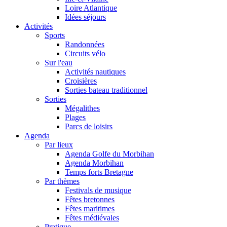
Loire Atlantique
Idées séjours
Activités
Sports
Randonnées
Circuits vélo
Sur l'eau
Activités nautiques
Croisières
Sorties bateau traditionnel
Sorties
Mégalithes
Plages
Parcs de loisirs
Agenda
Par lieux
Agenda Golfe du Morbihan
Agenda Morbihan
Temps forts Bretagne
Par thèmes
Festivals de musique
Fêtes bretonnes
Fêtes maritimes
Fêtes médiévales
Pratique