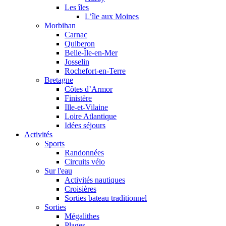
Les îles
L’île aux Moines
Morbihan
Carnac
Quiberon
Belle-Île-en-Mer
Josselin
Rochefort-en-Terre
Bretagne
Côtes d’Armor
Finistère
Ille-et-Vilaine
Loire Atlantique
Idées séjours
Activités
Sports
Randonnées
Circuits vélo
Sur l'eau
Activités nautiques
Croisières
Sorties bateau traditionnel
Sorties
Mégalithes
Plages