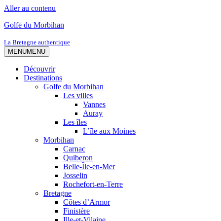
Aller au contenu
Golfe du Morbihan
La Bretagne authentique
MENU
MENU
Découvrir
Destinations
Golfe du Morbihan
Les villes
Vannes
Auray
Les îles
L’île aux Moines
Morbihan
Carnac
Quiberon
Belle-Île-en-Mer
Josselin
Rochefort-en-Terre
Bretagne
Côtes d’Armor
Finistère
Ille-et-Vilaine