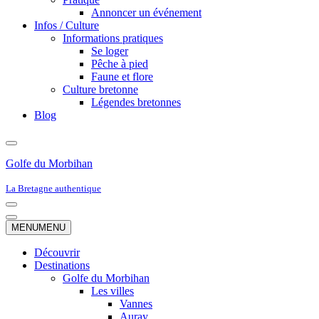
Annoncer un événement
Infos / Culture
Informations pratiques
Se loger
Pêche à pied
Faune et flore
Culture bretonne
Légendes bretonnes
Blog
Golfe du Morbihan
La Bretagne authentique
Menu
de
Menu
MENU
MENU
navigation
de
navigation
Découvrir
Destinations
Golfe du Morbihan
Les villes
Vannes
Auray