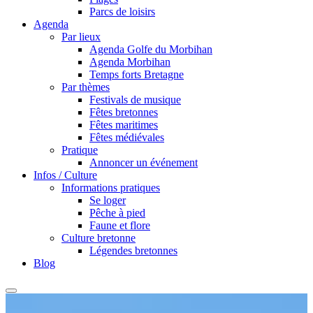
Parcs de loisirs
Agenda
Par lieux
Agenda Golfe du Morbihan
Agenda Morbihan
Temps forts Bretagne
Par thèmes
Festivals de musique
Fêtes bretonnes
Fêtes maritimes
Fêtes médiévales
Pratique
Annoncer un événement
Infos / Culture
Informations pratiques
Se loger
Pêche à pied
Faune et flore
Culture bretonne
Légendes bretonnes
Blog