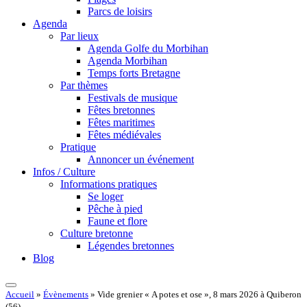
Parcs de loisirs
Agenda
Par lieux
Agenda Golfe du Morbihan
Agenda Morbihan
Temps forts Bretagne
Par thèmes
Festivals de musique
Fêtes bretonnes
Fêtes maritimes
Fêtes médiévales
Pratique
Annoncer un événement
Infos / Culture
Informations pratiques
Se loger
Pêche à pied
Faune et flore
Culture bretonne
Légendes bretonnes
Blog
Accueil
»
Évènements
»
Vide grenier « A potes et ose », 8 mars 2026 à Quiberon
(56)