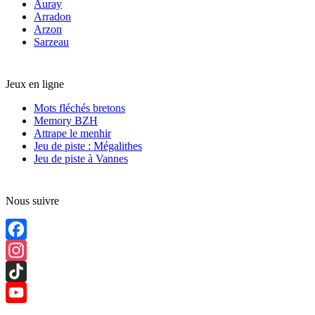
Auray
Arradon
Arzon
Sarzeau
Jeux en ligne
Mots fléchés bretons
Memory BZH
Attrape le menhir
Jeu de piste : Mégalithes
Jeu de piste à Vannes
Nous suivre
Facebook
Instagram
TikTok
YouTube