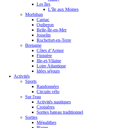
Les îles
L’île aux Moines
Morbihan
Carnac
Quiberon
Belle-Île-en-Mer
Josselin
Rochefort-en-Terre
Bretagne
Côtes d’Armor
Finistère
Ille-et-Vilaine
Loire Atlantique
Idées séjours
Activités
Sports
Randonnées
Circuits vélo
Sur l'eau
Activités nautiques
Croisières
Sorties bateau traditionnel
Sorties
Mégalithes
Plages