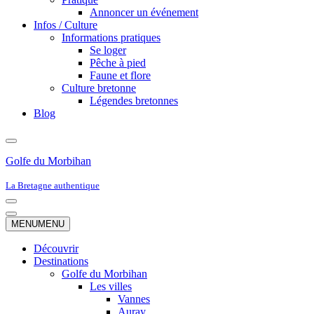
Annoncer un événement
Infos / Culture
Informations pratiques
Se loger
Pêche à pied
Faune et flore
Culture bretonne
Légendes bretonnes
Blog
Golfe du Morbihan
La Bretagne authentique
Menu
de
Menu
MENU
MENU
navigation
de
navigation
Découvrir
Destinations
Golfe du Morbihan
Les villes
Vannes
Auray