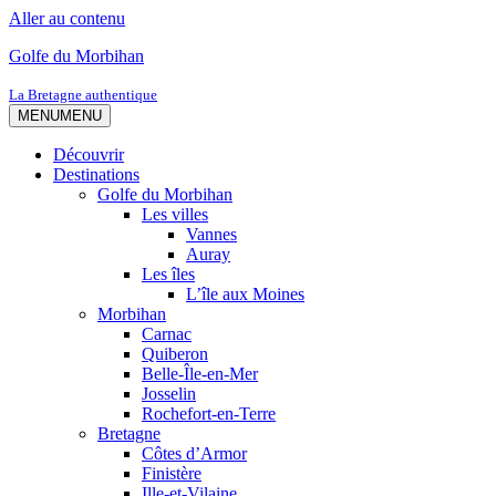
Aller au contenu
Golfe du Morbihan
La Bretagne authentique
MENU
MENU
Découvrir
Destinations
Golfe du Morbihan
Les villes
Vannes
Auray
Les îles
L’île aux Moines
Morbihan
Carnac
Quiberon
Belle-Île-en-Mer
Josselin
Rochefort-en-Terre
Bretagne
Côtes d’Armor
Finistère
Ille-et-Vilaine