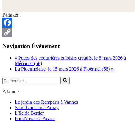
Partager :
Facebook
Copy
Navigation Évènement
Link
«
Puces des couturières et loisirs créatifs, le 8 mars 2026 à
Mériadec (56)
La Ploërmelaise, le 15 mars 2026 à Ploërmel (56)
»
Rechercher...
A la une
Le jardin des Remparts à Vannes
Saint-Goustan à Auray
L’île de Berder
Port-Navalo à Arzon