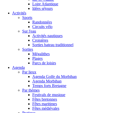
Loire Atlantique
Idées séjours
Activités
Sports
Randonnées
Circuits vélo
Sur l'eau
Activités nautiques
Croisières
Sorties bateau traditionnel
Sorties
Mégalithes
Plages
Parcs de loisirs
Agenda
Par lieux
Agenda Golfe du Morbihan
Agenda Morbihan
Temps forts Bretagne
Par thèmes
Festivals de musique
Fêtes bretonnes
Fêtes maritimes
Fêtes médiévales
Pratique