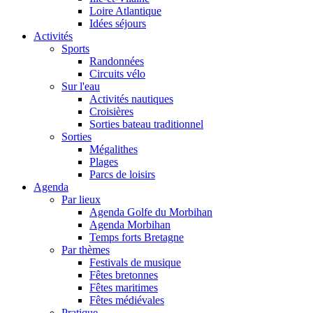
Loire Atlantique
Idées séjours
Activités
Sports
Randonnées
Circuits vélo
Sur l'eau
Activités nautiques
Croisières
Sorties bateau traditionnel
Sorties
Mégalithes
Plages
Parcs de loisirs
Agenda
Par lieux
Agenda Golfe du Morbihan
Agenda Morbihan
Temps forts Bretagne
Par thèmes
Festivals de musique
Fêtes bretonnes
Fêtes maritimes
Fêtes médiévales
Pratique