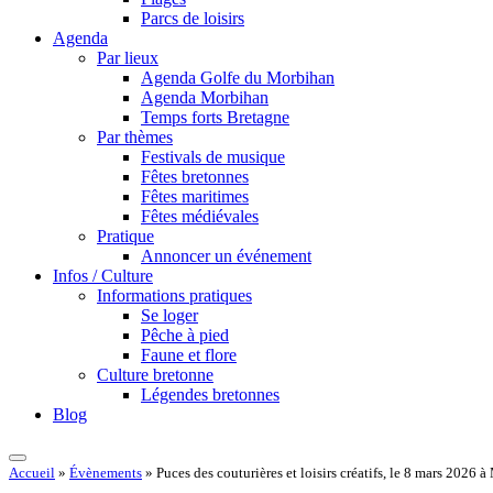
Parcs de loisirs
Agenda
Par lieux
Agenda Golfe du Morbihan
Agenda Morbihan
Temps forts Bretagne
Par thèmes
Festivals de musique
Fêtes bretonnes
Fêtes maritimes
Fêtes médiévales
Pratique
Annoncer un événement
Infos / Culture
Informations pratiques
Se loger
Pêche à pied
Faune et flore
Culture bretonne
Légendes bretonnes
Blog
Accueil
»
Évènements
»
Puces des couturières et loisirs créatifs, le 8 mars 2026 