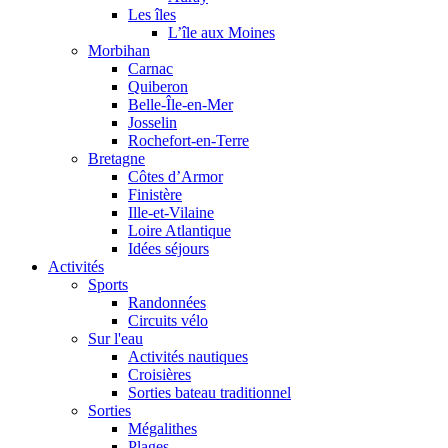
Les îles
L’île aux Moines
Morbihan
Carnac
Quiberon
Belle-Île-en-Mer
Josselin
Rochefort-en-Terre
Bretagne
Côtes d’Armor
Finistère
Ille-et-Vilaine
Loire Atlantique
Idées séjours
Activités
Sports
Randonnées
Circuits vélo
Sur l'eau
Activités nautiques
Croisières
Sorties bateau traditionnel
Sorties
Mégalithes
Plages