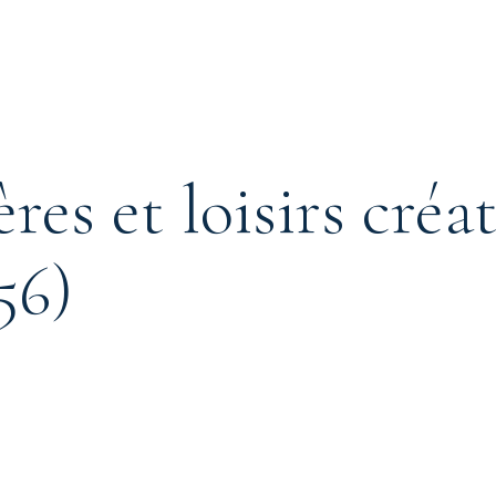
es et loisirs créat
56)