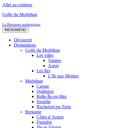
Aller au contenu
Golfe du Morbihan
La Bretagne authentique
MENU
MENU
Découvrir
Destinations
Golfe du Morbihan
Les villes
Vannes
Auray
Les îles
L’île aux Moines
Morbihan
Carnac
Quiberon
Belle-Île-en-Mer
Josselin
Rochefort-en-Terre
Bretagne
Côtes d’Armor
Finistère
Ille-et-Vilaine