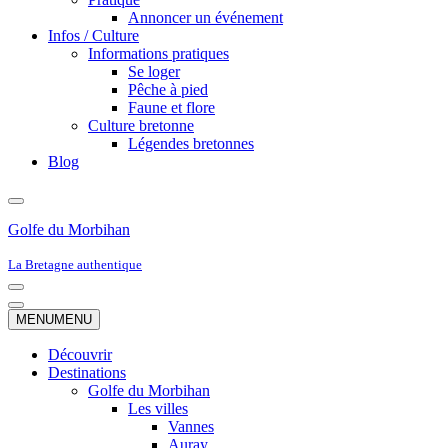
Annoncer un événement
Infos / Culture
Informations pratiques
Se loger
Pêche à pied
Faune et flore
Culture bretonne
Légendes bretonnes
Blog
Golfe du Morbihan
La Bretagne authentique
Menu
de
Menu
MENU
MENU
navigation
de
navigation
Découvrir
Destinations
Golfe du Morbihan
Les villes
Vannes
Auray