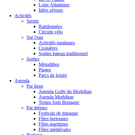
Loire Atlantique
Idées séjours
Activités
Sports
Randonnées
Circuits vélo
Sur l'eau
Activités nautiques
Croisières
Sorties bateau traditionnel
Sorties
Mégalithes
Plages
Parcs de loisirs
Agenda
Par lieux
Agenda Golfe du Morbihan
Agenda Morbihan
Temps forts Bretagne
Par thèmes
Festivals de musique
Fêtes bretonnes
Fêtes maritimes
Fêtes médiévales
Pratique