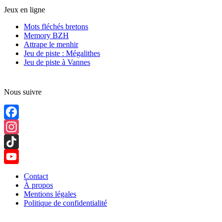
Jeux en ligne
Mots fléchés bretons
Memory BZH
Attrape le menhir
Jeu de piste : Mégalithes
Jeu de piste à Vannes
Nous suivre
Facebook
Instagram
TikTok
YouTube
Contact
À propos
Channel
Mentions légales
Politique de confidentialité