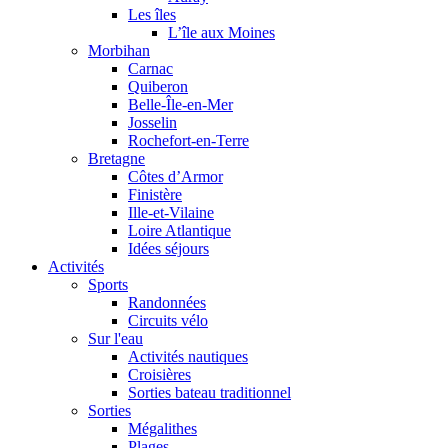
Les îles
L’île aux Moines
Morbihan
Carnac
Quiberon
Belle-Île-en-Mer
Josselin
Rochefort-en-Terre
Bretagne
Côtes d’Armor
Finistère
Ille-et-Vilaine
Loire Atlantique
Idées séjours
Activités
Sports
Randonnées
Circuits vélo
Sur l'eau
Activités nautiques
Croisières
Sorties bateau traditionnel
Sorties
Mégalithes
Plages