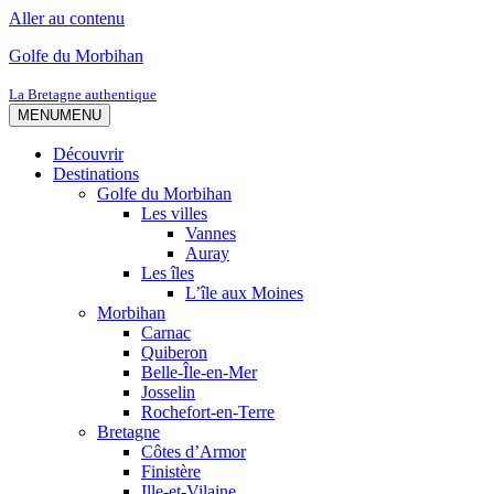
Aller au contenu
Golfe du Morbihan
La Bretagne authentique
MENU
MENU
Découvrir
Destinations
Golfe du Morbihan
Les villes
Vannes
Auray
Les îles
L’île aux Moines
Morbihan
Carnac
Quiberon
Belle-Île-en-Mer
Josselin
Rochefort-en-Terre
Bretagne
Côtes d’Armor
Finistère
Ille-et-Vilaine