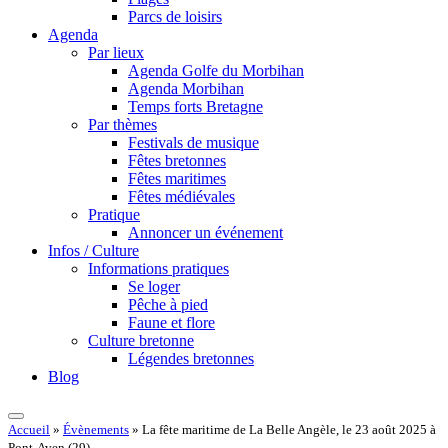
Parcs de loisirs
Agenda
Par lieux
Agenda Golfe du Morbihan
Agenda Morbihan
Temps forts Bretagne
Par thèmes
Festivals de musique
Fêtes bretonnes
Fêtes maritimes
Fêtes médiévales
Pratique
Annoncer un événement
Infos / Culture
Informations pratiques
Se loger
Pêche à pied
Faune et flore
Culture bretonne
Légendes bretonnes
Blog
Accueil
»
Évènements
»
La fête maritime de La Belle Angèle, le 23 août 2025 à
Pont-Aven (29)