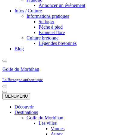
Annoncer un événement
Infos / Culture
Informations pratiques
Se loger
Pêche à pied
Faune et flore
Culture bretonne
Légendes bretonnes
Blog
Golfe du Morbihan
La Bretagne authentique
Menu
de
Menu
MENU
MENU
navigation
de
navigation
Découvrir
Destinations
Golfe du Morbihan
Les villes
Vannes
Auray