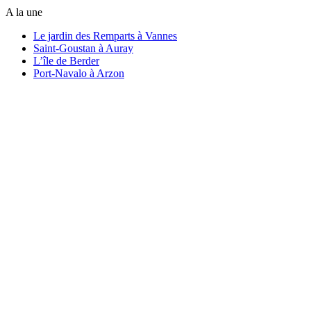
A la une
Le jardin des Remparts à Vannes
Saint-Goustan à Auray
L’île de Berder
Port-Navalo à Arzon