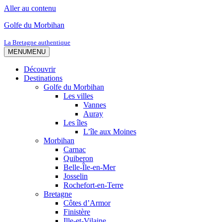
Aller au contenu
Golfe du Morbihan
La Bretagne authentique
MENU
MENU
Découvrir
Destinations
Golfe du Morbihan
Les villes
Vannes
Auray
Les îles
L’île aux Moines
Morbihan
Carnac
Quiberon
Belle-Île-en-Mer
Josselin
Rochefort-en-Terre
Bretagne
Côtes d’Armor
Finistère
Ille-et-Vilaine