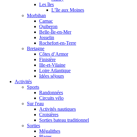
Les îles
L’île aux Moines
Morbihan
Carnac
Quiberon
Belle-Île-en-Mer
Josselin
Rochefort-en-Terre
Bretagne
Côtes d’Armor
Finistère
Ille-et-Vilaine
Loire Atlantique
Idées séjours
Activités
Sports
Randonnées
Circuits vélo
Sur l'eau
Activités nautiques
Croisières
Sorties bateau traditionnel
Sorties
Mégalithes
Plages