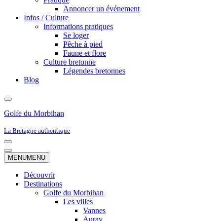
Annoncer un événement
Infos / Culture
Informations pratiques
Se loger
Pêche à pied
Faune et flore
Culture bretonne
Légendes bretonnes
Blog
Golfe du Morbihan
La Bretagne authentique
Menu
de
Menu
MENU
MENU
navigation
de
navigation
Découvrir
Destinations
Golfe du Morbihan
Les villes
Vannes
Auray