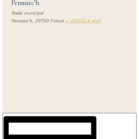
Penmarc’h
Stade municipal
Penmarc'h
,
29760
France
+ GOOGLE MAP