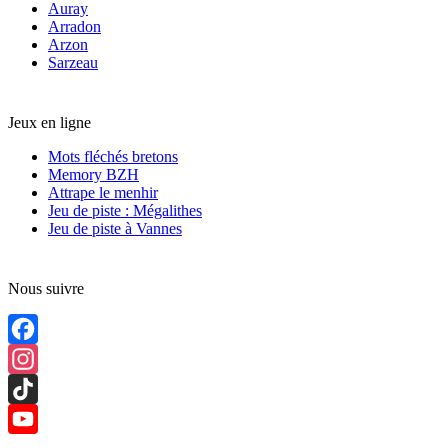
Auray
Arradon
Arzon
Sarzeau
Jeux en ligne
Mots fléchés bretons
Memory BZH
Attrape le menhir
Jeu de piste : Mégalithes
Jeu de piste à Vannes
Nous suivre
Facebook
Instagram
TikTok