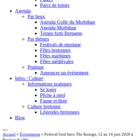
Parcs de loisirs
Agenda
Par lieux
Agenda Golfe du Morbihan
Agenda Morbihan
Temps forts Bretagne
Par thèmes
Festivals de musique
Fêtes bretonnes
Fêtes maritimes
Fêtes médiévales
Pratique
Annoncer un événement
Infos / Culture
Informations pratiques
Se loger
Pêche à pied
Faune et flore
Culture bretonne
Légendes bretonnes
Blog
Accueil
»
Évènements
»
Festival God Save The Kouign, 12 au 14 juin 2026 à
Penmarc’h (29)