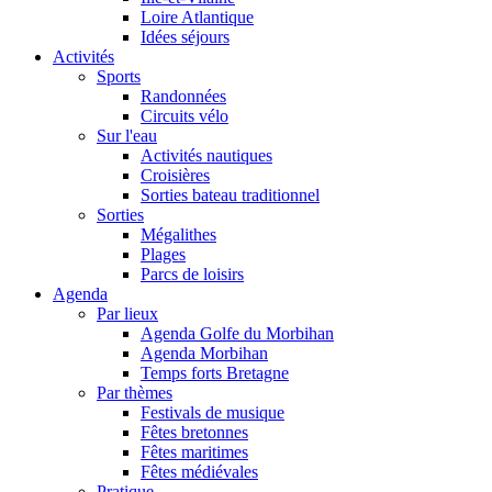
Loire Atlantique
Idées séjours
Activités
Sports
Randonnées
Circuits vélo
Sur l'eau
Activités nautiques
Croisières
Sorties bateau traditionnel
Sorties
Mégalithes
Plages
Parcs de loisirs
Agenda
Par lieux
Agenda Golfe du Morbihan
Agenda Morbihan
Temps forts Bretagne
Par thèmes
Festivals de musique
Fêtes bretonnes
Fêtes maritimes
Fêtes médiévales
Pratique