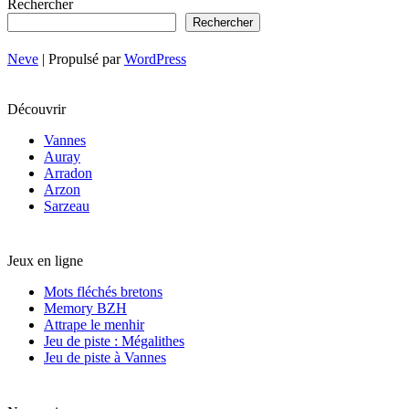
Rechercher
Rechercher
Neve
| Propulsé par
WordPress
Découvrir
Vannes
Auray
Arradon
Arzon
Sarzeau
Jeux en ligne
Mots fléchés bretons
Memory BZH
Attrape le menhir
Jeu de piste : Mégalithes
Jeu de piste à Vannes