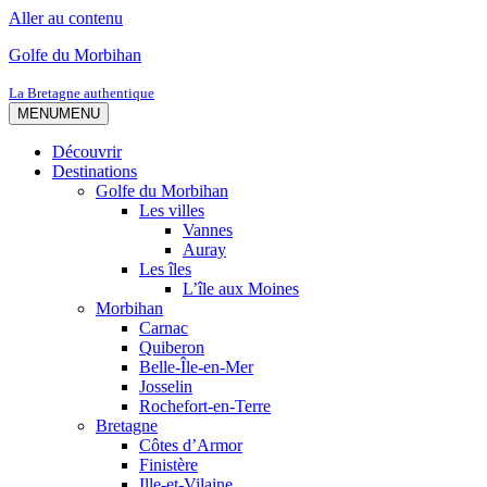
Aller au contenu
Golfe du Morbihan
La Bretagne authentique
MENU
MENU
Découvrir
Destinations
Golfe du Morbihan
Les villes
Vannes
Auray
Les îles
L’île aux Moines
Morbihan
Carnac
Quiberon
Belle-Île-en-Mer
Josselin
Rochefort-en-Terre
Bretagne
Côtes d’Armor
Finistère
Ille-et-Vilaine