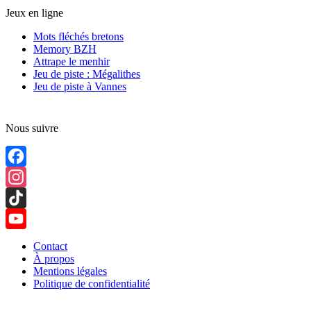
Jeux en ligne
Mots fléchés bretons
Memory BZH
Attrape le menhir
Jeu de piste : Mégalithes
Jeu de piste à Vannes
Nous suivre
Facebook
Instagram
TikTok
YouTube
Contact
À propos
Channel
Mentions légales
Politique de confidentialité