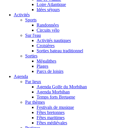
Loire Atlantique
Idées séjours
Activités
Sports
Randonnées
Circuits vélo
Sur l'eau
Activités nautiques
Croisières
Sorties bateau traditionnel
Sorties
Mégalithes
Plages
Parcs de loisirs
Agenda
Par lieux
Agenda Golfe du Morbihan
Agenda Morbihan
Temps forts Bretagne
Par thèmes
Festivals de musique
Fêtes bretonnes
Fêtes maritimes
Fêtes médiévales
Pratique