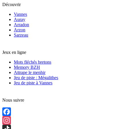
Découvrir
Vannes
Auray
Arradon
Arzon
Sarzeau
Jeux en ligne
Mots fléchés bretons
Memory BZH
Attrape le menhir
Jeu de piste : Mégalithes
Jeu de piste à Vannes
Nous suivre
Facebook
Instagram