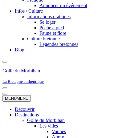
Annoncer un événement
Infos / Culture
Informations pratiques
Se loger
Pêche à pied
Faune et flore
Culture bretonne
Légendes bretonnes
Blog
Golfe du Morbihan
La Bretagne authentique
Menu
de
Menu
MENU
MENU
navigation
de
navigation
Découvrir
Destinations
Golfe du Morbihan
Les villes
Vannes
Auray