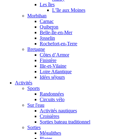
Les îles
L’île aux Moines
Morbihan
Carnac
Quiberon
Belle-Île-en-Mer
Josselin
Rochefort-en-Terre
Bretagne
Côtes d’Armor
Finistère
Ille-et-Vilaine
Loire Atlantique
Idées séjours
Activités
Sports
Randonnées
Circuits vélo
Sur l'eau
Activités nautiques
Croisières
Sorties bateau traditionnel
Sorties
Mégalithes
Plages