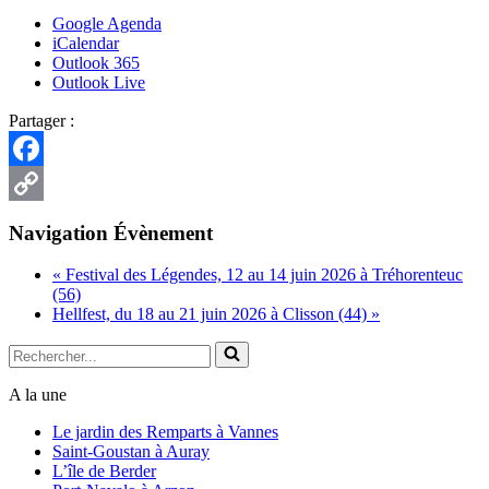
Google Agenda
iCalendar
Outlook 365
Outlook Live
Partager :
Facebook
Copy
Navigation Évènement
Link
«
Festival des Légendes, 12 au 14 juin 2026 à Tréhorenteuc
(56)
Hellfest, du 18 au 21 juin 2026 à Clisson (44)
»
Rechercher...
A la une
Le jardin des Remparts à Vannes
Saint-Goustan à Auray
L’île de Berder