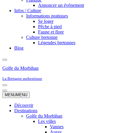
Annoncer un événement
Infos / Culture
Informations pratiques
Se loger
Pêche à pied
Faune et flore
Culture bretonne
Légendes bretonnes
Blog
Golfe du Morbihan
La Bretagne authentique
Menu
de
Menu
MENU
MENU
navigation
de
navigation
Découvrir
Destinations
Golfe du Morbihan
Les villes
Vannes
Auray