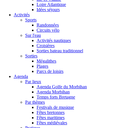
Loire Atlantique
Idées séjours
Activités
Sports
Randonnées
Circuits vélo
Sur l'eau
Activités nautiques
Croisières
Sorties bateau traditionnel
Sorties
Mégalithes
Plages
Parcs de loisirs
Agenda
Par lieux
Agenda Golfe du Morbihan
Agenda Morbihan
Temps forts Bretagne
Par thèmes
Festivals de musique
Fêtes bretonnes
Fêtes maritimes
Fêtes médiévales
Pratique