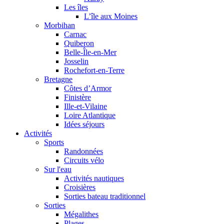
Les îles
L’île aux Moines
Morbihan
Carnac
Quiberon
Belle-Île-en-Mer
Josselin
Rochefort-en-Terre
Bretagne
Côtes d’Armor
Finistère
Ille-et-Vilaine
Loire Atlantique
Idées séjours
Activités
Sports
Randonnées
Circuits vélo
Sur l'eau
Activités nautiques
Croisières
Sorties bateau traditionnel
Sorties
Mégalithes
Plages