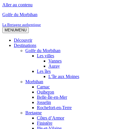
Aller au contenu
Golfe du Morbihan
La Bretagne authentique
MENU
MENU
Découvrir
Destinations
Golfe du Morbihan
Les villes
Vannes
Auray
Les îles
L’île aux Moines
Morbihan
Carnac
Quiberon
Belle-Île-en-Mer
Josselin
Rochefort-en-Terre
Bretagne
Côtes d’Armor
Finistère
Ille-et-Vilaine