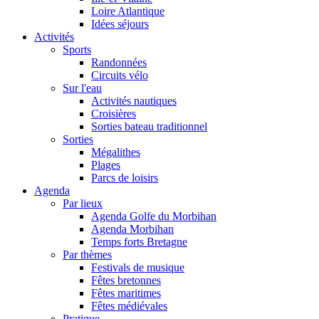
Loire Atlantique
Idées séjours
Activités
Sports
Randonnées
Circuits vélo
Sur l'eau
Activités nautiques
Croisières
Sorties bateau traditionnel
Sorties
Mégalithes
Plages
Parcs de loisirs
Agenda
Par lieux
Agenda Golfe du Morbihan
Agenda Morbihan
Temps forts Bretagne
Par thèmes
Festivals de musique
Fêtes bretonnes
Fêtes maritimes
Fêtes médiévales
Pratique