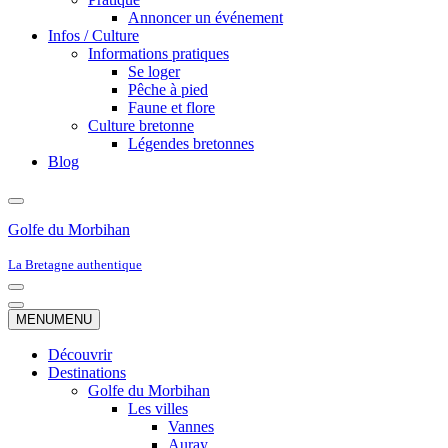
Annoncer un événement
Infos / Culture
Informations pratiques
Se loger
Pêche à pied
Faune et flore
Culture bretonne
Légendes bretonnes
Blog
Golfe du Morbihan
La Bretagne authentique
Menu
de
Menu
MENU
MENU
navigation
de
navigation
Découvrir
Destinations
Golfe du Morbihan
Les villes
Vannes
Auray