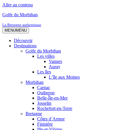
Aller au contenu
Golfe du Morbihan
La Bretagne authentique
MENU
MENU
Découvrir
Destinations
Golfe du Morbihan
Les villes
Vannes
Auray
Les îles
L’île aux Moines
Morbihan
Carnac
Quiberon
Belle-Île-en-Mer
Josselin
Rochefort-en-Terre
Bretagne
Côtes d’Armor
Finistère
Ille-et-Vilaine