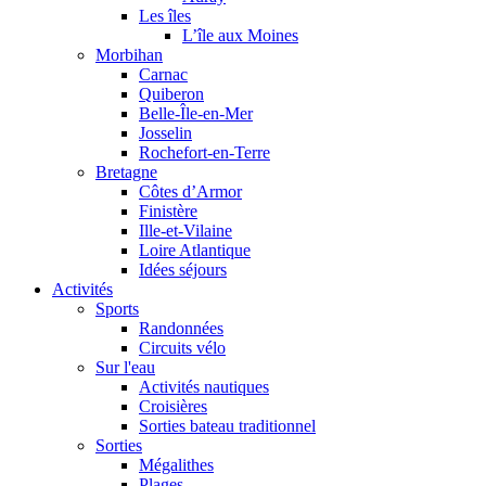
Les îles
L’île aux Moines
Morbihan
Carnac
Quiberon
Belle-Île-en-Mer
Josselin
Rochefort-en-Terre
Bretagne
Côtes d’Armor
Finistère
Ille-et-Vilaine
Loire Atlantique
Idées séjours
Activités
Sports
Randonnées
Circuits vélo
Sur l'eau
Activités nautiques
Croisières
Sorties bateau traditionnel
Sorties
Mégalithes
Plages