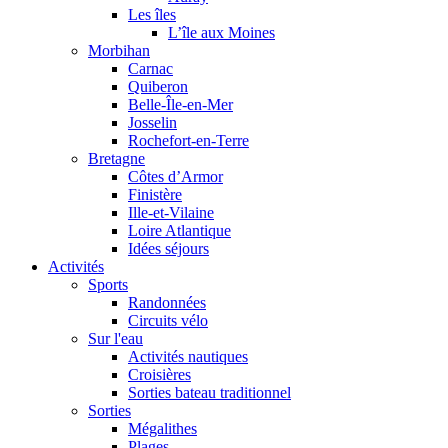
Les îles
L’île aux Moines
Morbihan
Carnac
Quiberon
Belle-Île-en-Mer
Josselin
Rochefort-en-Terre
Bretagne
Côtes d’Armor
Finistère
Ille-et-Vilaine
Loire Atlantique
Idées séjours
Activités
Sports
Randonnées
Circuits vélo
Sur l'eau
Activités nautiques
Croisières
Sorties bateau traditionnel
Sorties
Mégalithes
Plages