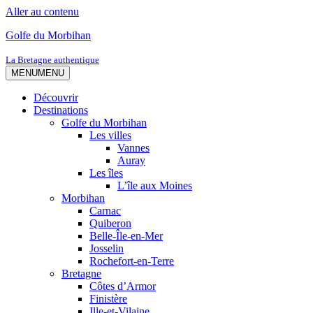
Aller au contenu
Golfe du Morbihan
La Bretagne authentique
MENU
MENU
Découvrir
Destinations
Golfe du Morbihan
Les villes
Vannes
Auray
Les îles
L’île aux Moines
Morbihan
Carnac
Quiberon
Belle-Île-en-Mer
Josselin
Rochefort-en-Terre
Bretagne
Côtes d’Armor
Finistère
Ille-et-Vilaine