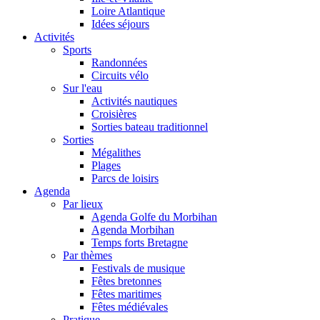
Loire Atlantique
Idées séjours
Activités
Sports
Randonnées
Circuits vélo
Sur l'eau
Activités nautiques
Croisières
Sorties bateau traditionnel
Sorties
Mégalithes
Plages
Parcs de loisirs
Agenda
Par lieux
Agenda Golfe du Morbihan
Agenda Morbihan
Temps forts Bretagne
Par thèmes
Festivals de musique
Fêtes bretonnes
Fêtes maritimes
Fêtes médiévales
Pratique