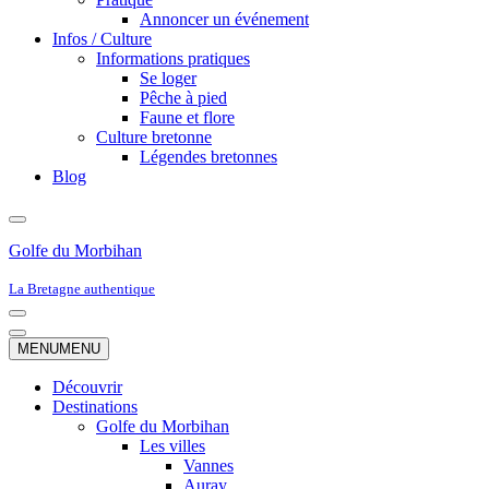
Annoncer un événement
Infos / Culture
Informations pratiques
Se loger
Pêche à pied
Faune et flore
Culture bretonne
Légendes bretonnes
Blog
Golfe du Morbihan
La Bretagne authentique
Menu
de
Menu
MENU
MENU
navigation
de
navigation
Découvrir
Destinations
Golfe du Morbihan
Les villes
Vannes
Auray