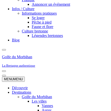
Annoncer un événement
Infos / Culture
Informations pratiques
Se loger
Pêche à pied
Faune et flore
Culture bretonne
Légendes bretonnes
Blog
Golfe du Morbihan
La Bretagne authentique
Menu
de
Menu
MENU
MENU
navigation
de
navigation
Découvrir
Destinations
Golfe du Morbihan
Les villes
Vannes
Auray