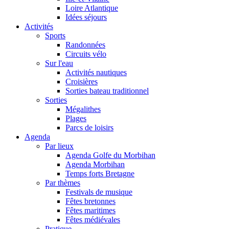
Loire Atlantique
Idées séjours
Activités
Sports
Randonnées
Circuits vélo
Sur l'eau
Activités nautiques
Croisières
Sorties bateau traditionnel
Sorties
Mégalithes
Plages
Parcs de loisirs
Agenda
Par lieux
Agenda Golfe du Morbihan
Agenda Morbihan
Temps forts Bretagne
Par thèmes
Festivals de musique
Fêtes bretonnes
Fêtes maritimes
Fêtes médiévales
Pratique