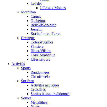
Les îles
L’île aux Moines
Morbihan
Carnac
Quiberon
Belle-Île-en-Mer
Josselin
Rochefort-en-Terre
Bretagne
Côtes d’Armor
Finistère
Ille-et-Vilaine
Loire Atlantique
Idées séjours
Activités
Sports
Randonnées
Circuits vélo
Sur l'eau
Activités nautiques
Croisières
Sorties bateau traditionnel
Sorties
Mégalithes
Plages