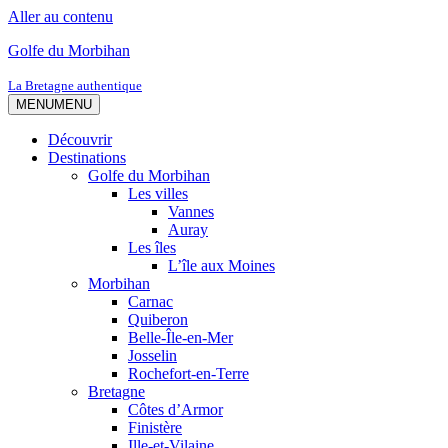
Aller au contenu
Golfe du Morbihan
La Bretagne authentique
MENU
MENU
Découvrir
Destinations
Golfe du Morbihan
Les villes
Vannes
Auray
Les îles
L’île aux Moines
Morbihan
Carnac
Quiberon
Belle-Île-en-Mer
Josselin
Rochefort-en-Terre
Bretagne
Côtes d’Armor
Finistère
Ille-et-Vilaine