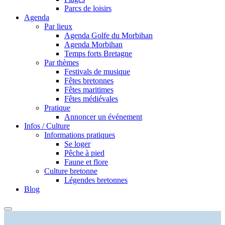
Parcs de loisirs
Agenda
Par lieux
Agenda Golfe du Morbihan
Agenda Morbihan
Temps forts Bretagne
Par thèmes
Festivals de musique
Fêtes bretonnes
Fêtes maritimes
Fêtes médiévales
Pratique
Annoncer un événement
Infos / Culture
Informations pratiques
Se loger
Pêche à pied
Faune et flore
Culture bretonne
Légendes bretonnes
Blog