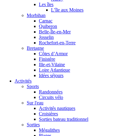
Les îles
L’île aux Moines
Morbihan
Carnac
Quiberon
Belle-Île-en-Mer
Josselin
Rochefort-en-Terre
Bretagne
Côtes d’Armor
Finistère
Ille-et-Vilaine
Loire Atlantique
Idées séjours
Activités
Sports
Randonnées
Circuits vélo
Sur l'eau
Activités nautiques
Croisières
Sorties bateau traditionnel
Sorties
Mégalithes
Plages