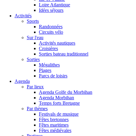
Loire Atlantique
Idées séjours
Activités
Sports
Randonnées
Circuits vélo
Sur l'eau
Activités nautiques
Croisières
Sorties bateau traditionnel
Sorties
Mégalithes
Plages
Parcs de loisirs
Agenda
Par lieux
Agenda Golfe du Morbihan
Agenda Morbihan
Temps forts Bretagne
Par thèmes
Festivals de musique
Fêtes bretonnes
Fêtes maritimes
Fêtes médiévales
Pratique