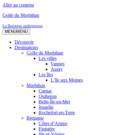
Aller au contenu
Golfe du Morbihan
La Bretagne authentique
MENU
MENU
Découvrir
Destinations
Golfe du Morbihan
Les villes
Vannes
Auray
Les îles
L’île aux Moines
Morbihan
Carnac
Quiberon
Belle-Île-en-Mer
Josselin
Rochefort-en-Terre
Bretagne
Côtes d’Armor
Finistère
Ille-et-Vilaine