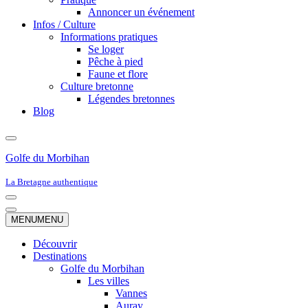
Annoncer un événement
Infos / Culture
Informations pratiques
Se loger
Pêche à pied
Faune et flore
Culture bretonne
Légendes bretonnes
Blog
Golfe du Morbihan
La Bretagne authentique
Menu
de
Menu
MENU
MENU
navigation
de
navigation
Découvrir
Destinations
Golfe du Morbihan
Les villes
Vannes
Auray