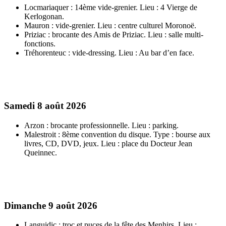
Locmariaquer : 14ème vide-grenier. Lieu : 4 Vierge de
Kerlogonan.
Mauron : vide-grenier. Lieu : centre culturel Moronoë.
Priziac : brocante des Amis de Priziac. Lieu : salle multi-
fonctions.
Tréhorenteuc : vide-dressing. Lieu : Au bar d’en face.
Samedi 8 août 2026
Arzon : brocante professionnelle. Lieu : parking.
Malestroit : 8ème convention du disque. Type : bourse aux
livres, CD, DVD, jeux. Lieu : place du Docteur Jean
Queinnec.
Dimanche 9 août 2026
Languidic : troc et puces de la fête des Menhirs. Lieu :