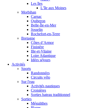
Les îles
L’île aux Moines
Morbihan
Carnac
Quiberon
Belle-Île-en-Mer
Josselin
Rochefort-en-Terre
Bretagne
Côtes d’Armor
Finistère
Ille-et-Vilaine
Loire Atlantique
Idées séjours
Activités
Sports
Randonnées
Circuits vélo
Sur l'eau
Activités nautiques
Croisières
Sorties bateau traditionnel
Sorties
Mégalithes
Plages