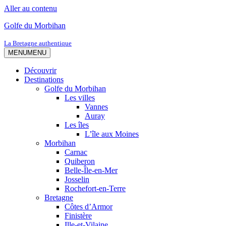
Aller au contenu
Golfe du Morbihan
La Bretagne authentique
MENU
MENU
Découvrir
Destinations
Golfe du Morbihan
Les villes
Vannes
Auray
Les îles
L’île aux Moines
Morbihan
Carnac
Quiberon
Belle-Île-en-Mer
Josselin
Rochefort-en-Terre
Bretagne
Côtes d’Armor
Finistère
Ille-et-Vilaine