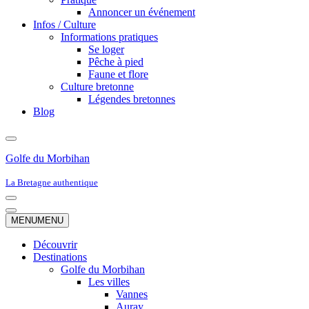
Annoncer un événement
Infos / Culture
Informations pratiques
Se loger
Pêche à pied
Faune et flore
Culture bretonne
Légendes bretonnes
Blog
Golfe du Morbihan
La Bretagne authentique
Menu
de
Menu
MENU
MENU
navigation
de
navigation
Découvrir
Destinations
Golfe du Morbihan
Les villes
Vannes
Auray