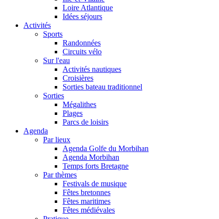
Loire Atlantique
Idées séjours
Activités
Sports
Randonnées
Circuits vélo
Sur l'eau
Activités nautiques
Croisières
Sorties bateau traditionnel
Sorties
Mégalithes
Plages
Parcs de loisirs
Agenda
Par lieux
Agenda Golfe du Morbihan
Agenda Morbihan
Temps forts Bretagne
Par thèmes
Festivals de musique
Fêtes bretonnes
Fêtes maritimes
Fêtes médiévales
Pratique