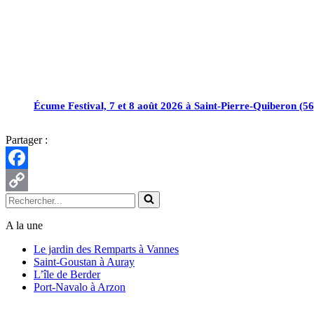
Écume Festival, 7 et 8 août 2026 à Saint-Pierre-Quiberon (56
Partager :
Facebook
Rechercher...
Copy
Link
A la une
Le jardin des Remparts à Vannes
Saint-Goustan à Auray
L’île de Berder
Port-Navalo à Arzon