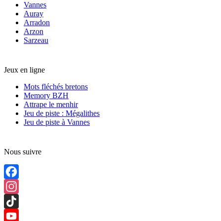
Vannes
Auray
Arradon
Arzon
Sarzeau
Jeux en ligne
Mots fléchés bretons
Memory BZH
Attrape le menhir
Jeu de piste : Mégalithes
Jeu de piste à Vannes
Nous suivre
Facebook
Instagram
TikTok