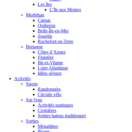
Les îles
L’île aux Moines
Morbihan
Carnac
Quiberon
Belle-Île-en-Mer
Josselin
Rochefort-en-Terre
Bretagne
Côtes d’Armor
Finistère
Ille-et-Vilaine
Loire Atlantique
Idées séjours
Activités
Sports
Randonnées
Circuits vélo
Sur l'eau
Activités nautiques
Croisières
Sorties bateau traditionnel
Sorties
Mégalithes
Plages