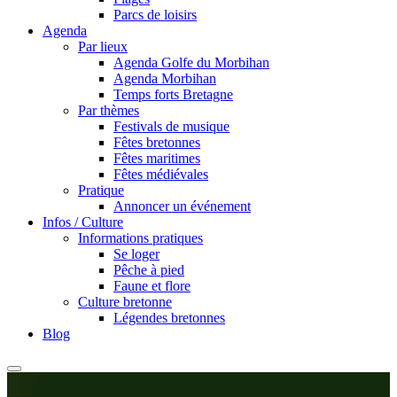
Parcs de loisirs
Agenda
Par lieux
Agenda Golfe du Morbihan
Agenda Morbihan
Temps forts Bretagne
Par thèmes
Festivals de musique
Fêtes bretonnes
Fêtes maritimes
Fêtes médiévales
Pratique
Annoncer un événement
Infos / Culture
Informations pratiques
Se loger
Pêche à pied
Faune et flore
Culture bretonne
Légendes bretonnes
Blog