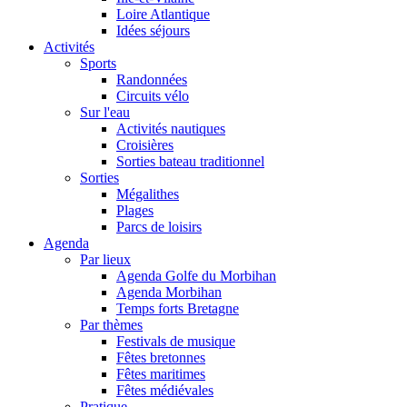
Loire Atlantique
Idées séjours
Activités
Sports
Randonnées
Circuits vélo
Sur l'eau
Activités nautiques
Croisières
Sorties bateau traditionnel
Sorties
Mégalithes
Plages
Parcs de loisirs
Agenda
Par lieux
Agenda Golfe du Morbihan
Agenda Morbihan
Temps forts Bretagne
Par thèmes
Festivals de musique
Fêtes bretonnes
Fêtes maritimes
Fêtes médiévales
Pratique