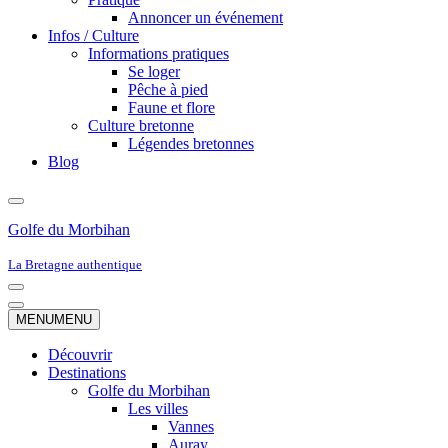
Annoncer un événement
Infos / Culture
Informations pratiques
Se loger
Pêche à pied
Faune et flore
Culture bretonne
Légendes bretonnes
Blog
Golfe du Morbihan
La Bretagne authentique
Menu
de
Menu
MENU
MENU
navigation
de
navigation
Découvrir
Destinations
Golfe du Morbihan
Les villes
Vannes
Auray