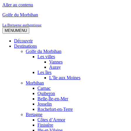
Aller au contenu
Golfe du Morbihan
La Bretagne authentique
MENU
MENU
Découvrir
Destinations
Golfe du Morbihan
Les villes
Vannes
Auray
Les îles
L’île aux Moines
Morbihan
Carnac
Quiberon
Belle-Île-en-Mer
Josselin
Rochefort-en-Terre
Bretagne
Côtes d’Armor
Finistère
Ille-et-Vilaine