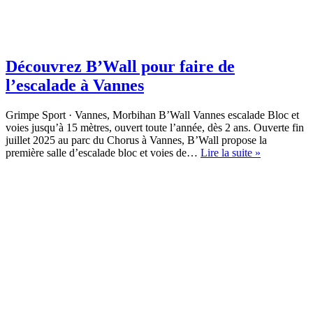
Découvrez B’Wall pour faire de
l’escalade à Vannes
Grimpe Sport · Vannes, Morbihan B’Wall Vannes escalade Bloc et
voies jusqu’à 15 mètres, ouvert toute l’année, dès 2 ans. Ouverte fin
juillet 2025 au parc du Chorus à Vannes, B’Wall propose la
Découvrez
première salle d’escalade bloc et voies de…
Lire la suite »
B’Wall
pour
faire
de
l’escalade
à
Vannes