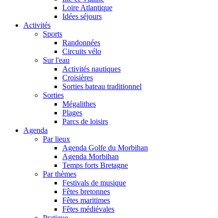
Loire Atlantique
Idées séjours
Activités
Sports
Randonnées
Circuits vélo
Sur l'eau
Activités nautiques
Croisières
Sorties bateau traditionnel
Sorties
Mégalithes
Plages
Parcs de loisirs
Agenda
Par lieux
Agenda Golfe du Morbihan
Agenda Morbihan
Temps forts Bretagne
Par thèmes
Festivals de musique
Fêtes bretonnes
Fêtes maritimes
Fêtes médiévales
Pratique