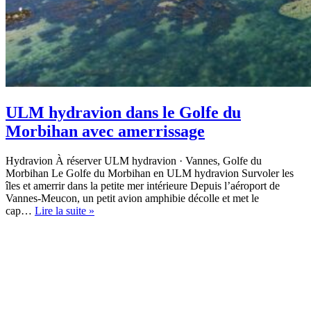
ULM hydravion dans le Golfe du
Morbihan avec amerrissage
Hydravion À réserver ULM hydravion · Vannes, Golfe du
Morbihan Le Golfe du Morbihan en ULM hydravion Survoler les
îles et amerrir dans la petite mer intérieure Depuis l’aéroport de
Vannes-Meucon, un petit avion amphibie décolle et met le
ULM
cap…
Lire la suite »
hydravion
dans
le
Golfe
du
Morbihan
avec
amerrissage