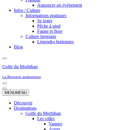
Annoncer un événement
Infos / Culture
Informations pratiques
Se loger
Pêche à pied
Faune et flore
Culture bretonne
Légendes bretonnes
Blog
Golfe du Morbihan
La Bretagne authentique
Menu
de
Menu
MENU
MENU
navigation
de
navigation
Découvrir
Destinations
Golfe du Morbihan
Les villes
Vannes
Auray