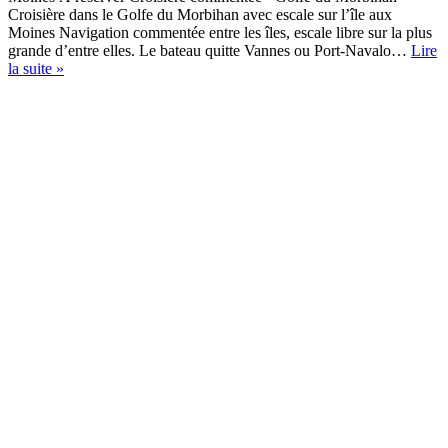
Croisière dans le Golfe du Morbihan avec escale sur l’île aux
Moines Navigation commentée entre les îles, escale libre sur la plus
grande d’entre elles. Le bateau quitte Vannes ou Port-Navalo…
Lire
Croisière
la suite »
dans
le
Golfe
du
Morbihan
avec
escale
île
aux
Moines