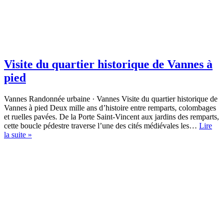
Visite du quartier historique de Vannes à
pied
Vannes Randonnée urbaine · Vannes Visite du quartier historique de
Vannes à pied Deux mille ans d’histoire entre remparts, colombages
et ruelles pavées. De la Porte Saint-Vincent aux jardins des remparts,
cette boucle pédestre traverse l’une des cités médiévales les…
Lire
Visite
la suite »
du
quartier
historique
de
Vannes
à
pied