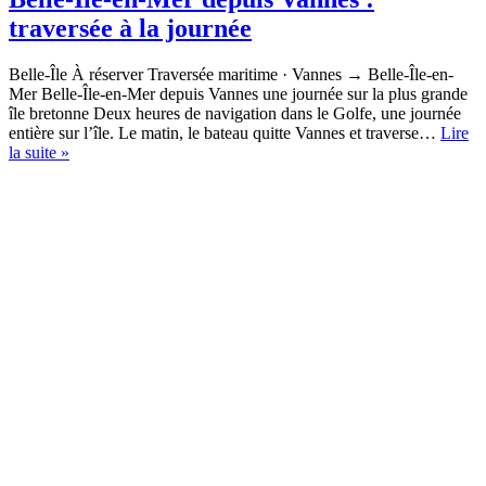
traversée à la journée
Belle-Île À réserver Traversée maritime · Vannes → Belle-Île-en-
Mer Belle-Île-en-Mer depuis Vannes une journée sur la plus grande
île bretonne Deux heures de navigation dans le Golfe, une journée
entière sur l’île. Le matin, le bateau quitte Vannes et traverse…
Lire
Belle-
la suite »
Île-
en-
Mer
depuis
Vannes
:
traversée
à
la
journée