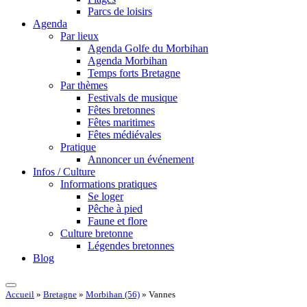
Parcs de loisirs
Agenda
Par lieux
Agenda Golfe du Morbihan
Agenda Morbihan
Temps forts Bretagne
Par thèmes
Festivals de musique
Fêtes bretonnes
Fêtes maritimes
Fêtes médiévales
Pratique
Annoncer un événement
Infos / Culture
Informations pratiques
Se loger
Pêche à pied
Faune et flore
Culture bretonne
Légendes bretonnes
Blog
Accueil
»
Bretagne
»
Morbihan (56)
»
Vannes