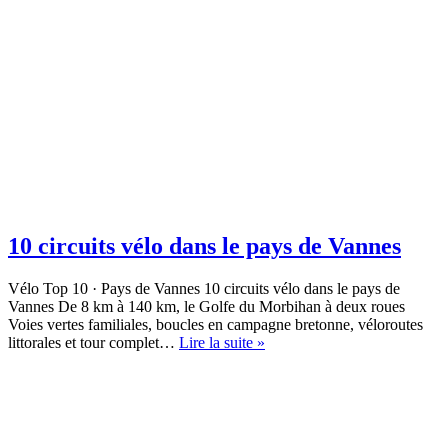
10 circuits vélo dans le pays de Vannes
Vélo Top 10 · Pays de Vannes 10 circuits vélo dans le pays de
Vannes De 8 km à 140 km, le Golfe du Morbihan à deux roues
Voies vertes familiales, boucles en campagne bretonne, véloroutes
10
littorales et tour complet…
Lire la suite »
circuits
vélo
dans
le
pays