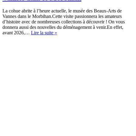
La cohue abrite à l’heure actuelle, le musée des Beaux-Arts de
Vannes dans le Morbihan.Cette visite passionnera les amateurs
d’histoire avec de nombreuses collections à découvrir ! On vous
donnera aussi des nouvelles du déménagement à venir.En effet,
La
avant 2026,…
Lire la suite »
Cohue,
le
musée
des
Beaux-
Arts
de
Vannes
dans
le
Morbihan