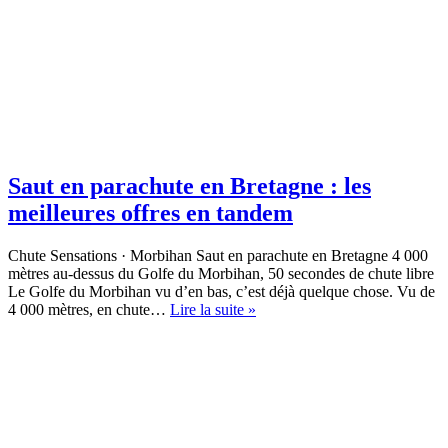
Saut en parachute en Bretagne : les
meilleures offres en tandem
Chute Sensations · Morbihan Saut en parachute en Bretagne 4 000
mètres au-dessus du Golfe du Morbihan, 50 secondes de chute libre
Le Golfe du Morbihan vu d’en bas, c’est déjà quelque chose. Vu de
Saut
4 000 mètres, en chute…
Lire la suite »
en
parachute
en
Bretagne
:
les
meilleures