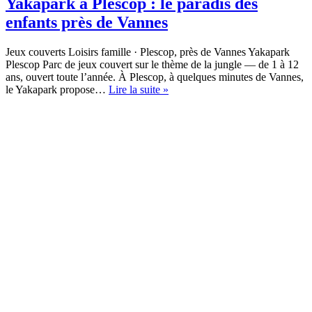
Yakapark à Plescop : le paradis des
enfants près de Vannes
Jeux couverts Loisirs famille · Plescop, près de Vannes Yakapark
Plescop Parc de jeux couvert sur le thème de la jungle — de 1 à 12
ans, ouvert toute l’année. À Plescop, à quelques minutes de Vannes,
Yakapark
le Yakapark propose…
Lire la suite »
à
Plescop
:
le
paradis
des
enfants
près
de
Vannes