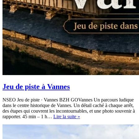
Jeu de piste à Vannes
NSEO Jeu de piste · Vannes BZH GOVannes Un parcours ludique
dans le centre historique de Vannes. Un détail caché à chaque arrêt,
des étapes qui couvrent les incontournables, et une photo souvenir à
Jeu
rapporter. 45 min – 1 h…
Lire la suite »
de
piste
à
Vannes