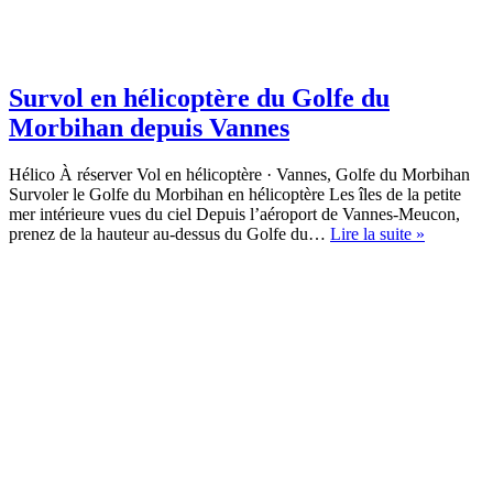
Survol en hélicoptère du Golfe du
Morbihan depuis Vannes
Hélico À réserver Vol en hélicoptère · Vannes, Golfe du Morbihan
Survoler le Golfe du Morbihan en hélicoptère Les îles de la petite
mer intérieure vues du ciel Depuis l’aéroport de Vannes-Meucon,
Survol
prenez de la hauteur au-dessus du Golfe du…
Lire la suite »
en
hélicoptèr
du
Golfe
du
Morbihan
depuis
Vannes