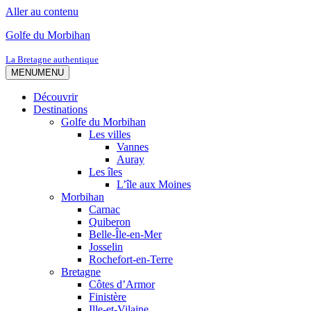
Aller au contenu
Golfe du Morbihan
La Bretagne authentique
MENU
MENU
Découvrir
Destinations
Golfe du Morbihan
Les villes
Vannes
Auray
Les îles
L’île aux Moines
Morbihan
Carnac
Quiberon
Belle-Île-en-Mer
Josselin
Rochefort-en-Terre
Bretagne
Côtes d’Armor
Finistère
Ille-et-Vilaine