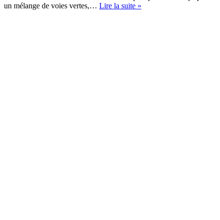
Véloroute
un mélange de voies vertes,…
Lire la suite »
Littorale
Vannes
–
Port
Navalo