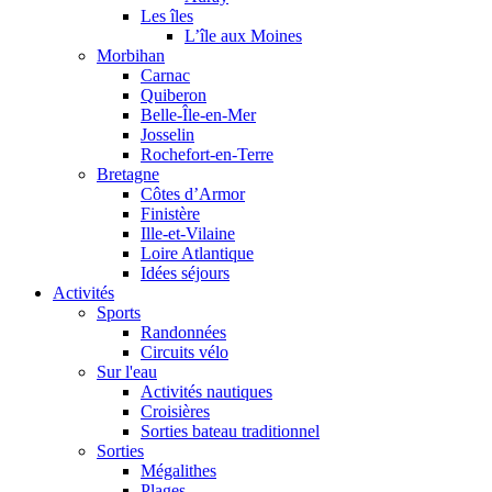
Les îles
L’île aux Moines
Morbihan
Carnac
Quiberon
Belle-Île-en-Mer
Josselin
Rochefort-en-Terre
Bretagne
Côtes d’Armor
Finistère
Ille-et-Vilaine
Loire Atlantique
Idées séjours
Activités
Sports
Randonnées
Circuits vélo
Sur l'eau
Activités nautiques
Croisières
Sorties bateau traditionnel
Sorties
Mégalithes
Plages