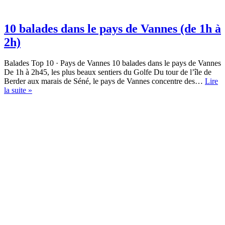
10 balades dans le pays de Vannes (de 1h à
2h)
Balades Top 10 · Pays de Vannes 10 balades dans le pays de Vannes
De 1h à 2h45, les plus beaux sentiers du Golfe Du tour de l’île de
Berder aux marais de Séné, le pays de Vannes concentre des…
Lire
10
la suite »
balades
dans
le
pays
de
Vannes
(de
1h
à
2h)