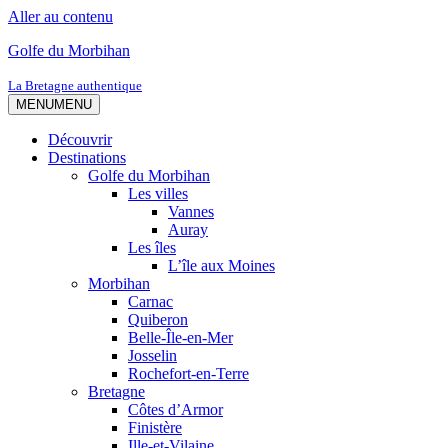
Aller au contenu
Golfe du Morbihan
La Bretagne authentique
MENU
MENU
Découvrir
Destinations
Golfe du Morbihan
Les villes
Vannes
Auray
Les îles
L’île aux Moines
Morbihan
Carnac
Quiberon
Belle-Île-en-Mer
Josselin
Rochefort-en-Terre
Bretagne
Côtes d’Armor
Finistère
Ille-et-Vilaine