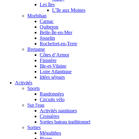
Les îles
L’île aux Moines
Morbihan
Carnac
Quiberon
Belle-Île-en-Mer
Josselin
Rochefort-en-Terre
Bretagne
Côtes d’Armor
Finistère
Ille-et-Vilaine
Loire Atlantique
Idées séjours
Activités
Sports
Randonnées
Circuits vélo
Sur l'eau
Activités nautiques
Croisières
Sorties bateau traditionnel
Sorties
Mégalithes
Plages