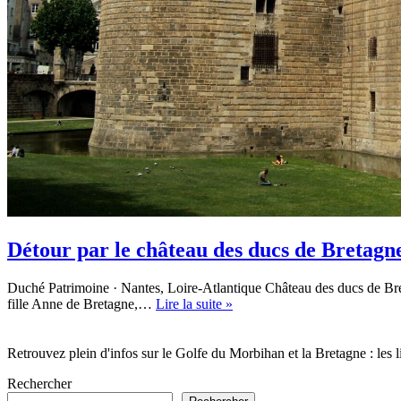
Détour par le château des ducs de Bretagn
Duché Patrimoine · Nantes, Loire-Atlantique Château des ducs de Bret
Détour
fille Anne de Bretagne,…
Lire la suite »
par
le
château
Retrouvez plein d'infos sur le Golfe du Morbihan et la Bretagne : les li
des
Rechercher
ducs
de