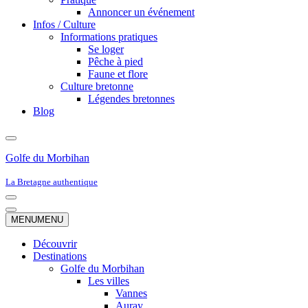
Annoncer un événement
Infos / Culture
Informations pratiques
Se loger
Pêche à pied
Faune et flore
Culture bretonne
Légendes bretonnes
Blog
Golfe du Morbihan
La Bretagne authentique
Menu
de
Menu
MENU
MENU
navigation
de
navigation
Découvrir
Destinations
Golfe du Morbihan
Les villes
Vannes
Auray