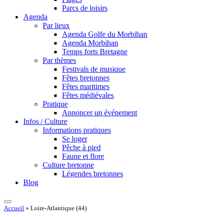
Parcs de loisirs
Agenda
Par lieux
Agenda Golfe du Morbihan
Agenda Morbihan
Temps forts Bretagne
Par thèmes
Festivals de musique
Fêtes bretonnes
Fêtes maritimes
Fêtes médiévales
Pratique
Annoncer un événement
Infos / Culture
Informations pratiques
Se loger
Pêche à pied
Faune et flore
Culture bretonne
Légendes bretonnes
Blog
Accueil
»
Loire-Atlantique (44)