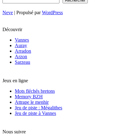
Rechercher
Bretagne
à
Neve
| Propulsé par
WordPress
Nantes
Découvrir
Vannes
Auray
Arradon
Arzon
Sarzeau
Jeux en ligne
Mots fléchés bretons
Memory BZH
Attrape le menhir
Jeu de piste : Mégalithes
Jeu de piste à Vannes
Nous suivre