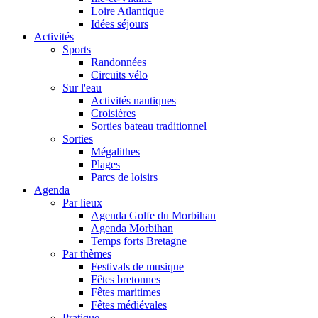
Loire Atlantique
Idées séjours
Activités
Sports
Randonnées
Circuits vélo
Sur l'eau
Activités nautiques
Croisières
Sorties bateau traditionnel
Sorties
Mégalithes
Plages
Parcs de loisirs
Agenda
Par lieux
Agenda Golfe du Morbihan
Agenda Morbihan
Temps forts Bretagne
Par thèmes
Festivals de musique
Fêtes bretonnes
Fêtes maritimes
Fêtes médiévales
Pratique