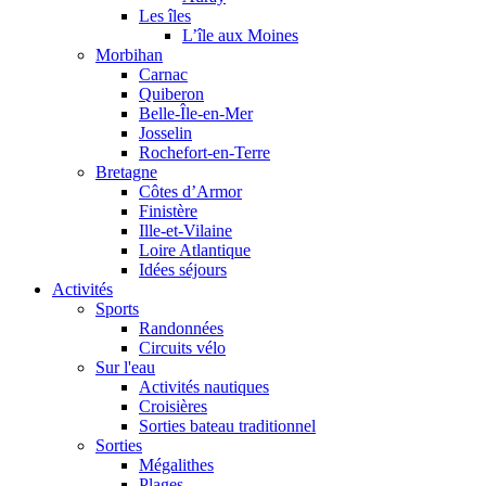
Les îles
L’île aux Moines
Morbihan
Carnac
Quiberon
Belle-Île-en-Mer
Josselin
Rochefort-en-Terre
Bretagne
Côtes d’Armor
Finistère
Ille-et-Vilaine
Loire Atlantique
Idées séjours
Activités
Sports
Randonnées
Circuits vélo
Sur l'eau
Activités nautiques
Croisières
Sorties bateau traditionnel
Sorties
Mégalithes
Plages