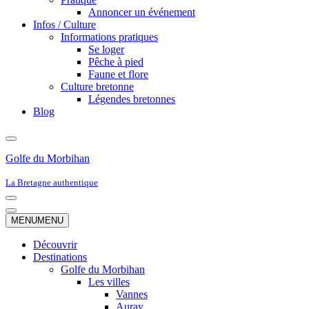
Annoncer un événement
Infos / Culture
Informations pratiques
Se loger
Pêche à pied
Faune et flore
Culture bretonne
Légendes bretonnes
Blog
Golfe du Morbihan
La Bretagne authentique
Menu
de
Menu
MENU
MENU
navigation
de
navigation
Découvrir
Destinations
Golfe du Morbihan
Les villes
Vannes
Auray