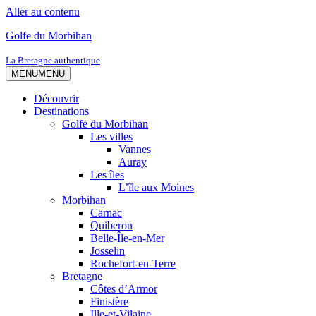
Aller au contenu
Golfe du Morbihan
La Bretagne authentique
MENU
MENU
Découvrir
Destinations
Golfe du Morbihan
Les villes
Vannes
Auray
Les îles
L’île aux Moines
Morbihan
Carnac
Quiberon
Belle-Île-en-Mer
Josselin
Rochefort-en-Terre
Bretagne
Côtes d’Armor
Finistère
Ille-et-Vilaine