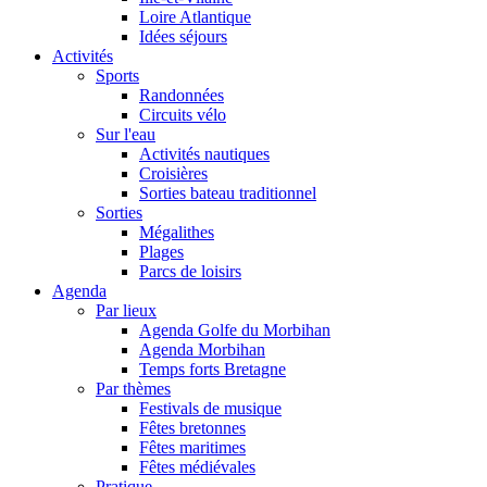
Loire Atlantique
Idées séjours
Activités
Sports
Randonnées
Circuits vélo
Sur l'eau
Activités nautiques
Croisières
Sorties bateau traditionnel
Sorties
Mégalithes
Plages
Parcs de loisirs
Agenda
Par lieux
Agenda Golfe du Morbihan
Agenda Morbihan
Temps forts Bretagne
Par thèmes
Festivals de musique
Fêtes bretonnes
Fêtes maritimes
Fêtes médiévales
Pratique