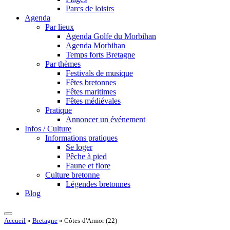
Parcs de loisirs
Agenda
Par lieux
Agenda Golfe du Morbihan
Agenda Morbihan
Temps forts Bretagne
Par thèmes
Festivals de musique
Fêtes bretonnes
Fêtes maritimes
Fêtes médiévales
Pratique
Annoncer un événement
Infos / Culture
Informations pratiques
Se loger
Pêche à pied
Faune et flore
Culture bretonne
Légendes bretonnes
Blog
Accueil
»
Bretagne
»
Côtes-d'Armor (22)