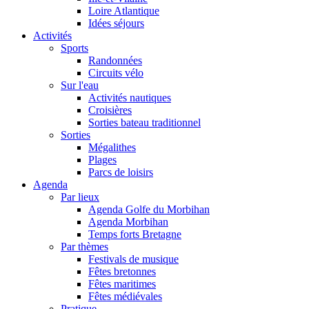
Loire Atlantique
Idées séjours
Activités
Sports
Randonnées
Circuits vélo
Sur l'eau
Activités nautiques
Croisières
Sorties bateau traditionnel
Sorties
Mégalithes
Plages
Parcs de loisirs
Agenda
Par lieux
Agenda Golfe du Morbihan
Agenda Morbihan
Temps forts Bretagne
Par thèmes
Festivals de musique
Fêtes bretonnes
Fêtes maritimes
Fêtes médiévales
Pratique