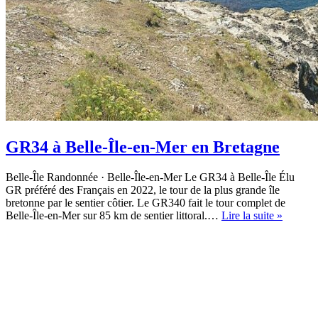
GR34 à Belle-Île-en-Mer en Bretagne
Belle-Île Randonnée · Belle-Île-en-Mer Le GR34 à Belle-Île Élu
GR préféré des Français en 2022, le tour de la plus grande île
bretonne par le sentier côtier. Le GR340 fait le tour complet de
GR34
Belle-Île-en-Mer sur 85 km de sentier littoral.…
Lire la suite »
à
Belle-
Île-
en-
Mer
en
Bretagn