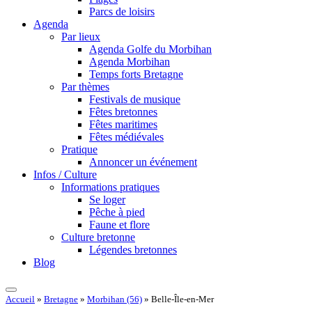
Parcs de loisirs
Agenda
Par lieux
Agenda Golfe du Morbihan
Agenda Morbihan
Temps forts Bretagne
Par thèmes
Festivals de musique
Fêtes bretonnes
Fêtes maritimes
Fêtes médiévales
Pratique
Annoncer un événement
Infos / Culture
Informations pratiques
Se loger
Pêche à pied
Faune et flore
Culture bretonne
Légendes bretonnes
Blog
Accueil
»
Bretagne
»
Morbihan (56)
»
Belle-Île-en-Mer