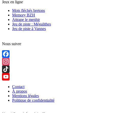
Jeux en ligne
Mots fléchés bretons
Memory BZH
Attrape le menhir
Jeu de piste : Mégalithes
Jeu de piste à Vannes
Nous suivre
Facebook
Instagram
TikTok
YouTube
Contact
À propos
Channel
Mentions légales
Politique de confidentialité