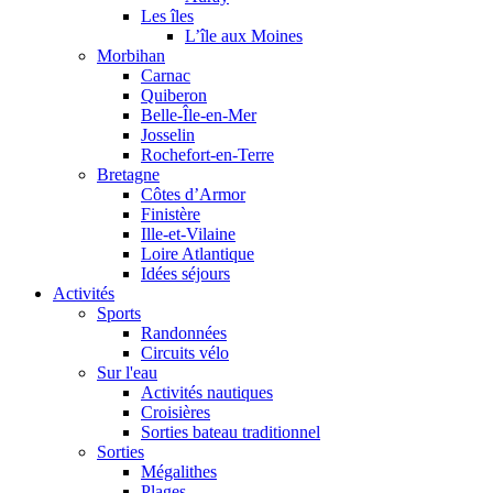
Les îles
L’île aux Moines
Morbihan
Carnac
Quiberon
Belle-Île-en-Mer
Josselin
Rochefort-en-Terre
Bretagne
Côtes d’Armor
Finistère
Ille-et-Vilaine
Loire Atlantique
Idées séjours
Activités
Sports
Randonnées
Circuits vélo
Sur l'eau
Activités nautiques
Croisières
Sorties bateau traditionnel
Sorties
Mégalithes
Plages