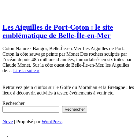
Les Aiguilles de Port-Coton : le site
emblématique de Belle-Île-en-Mer
Coton Nature · Bangor, Belle-Île-en-Mer Les Aiguilles de Port-
Coton la côte sauvage peinte par Monet Des rochers sculptés par
l’océan depuis 485 millions d’années, immortalisés en six toiles par
Claude Monet. Sur la côte ouest de Belle-Île-en-Mer, les Aiguilles
Les
de…
Lire la suite »
Aiguilles
de
Port-
Retrouvez plein d'infos sur le Golfe du Morbihan et la Bretagne : les
Coton
lieux à découvrir, activités à tester, événements à venir etc.
:
Rechercher
le
site
Rechercher
emblématique
de
Neve
| Propulsé par
WordPress
Belle-
Île-
en-