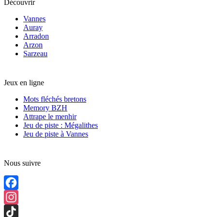
Découvrir
Mer
Vannes
Auray
Arradon
Arzon
Sarzeau
Jeux en ligne
Mots fléchés bretons
Memory BZH
Attrape le menhir
Jeu de piste : Mégalithes
Jeu de piste à Vannes
Nous suivre
Facebook
Instagram