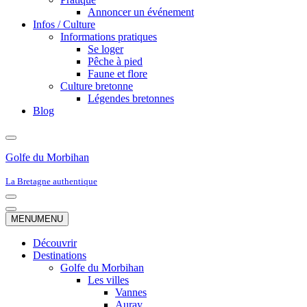
Annoncer un événement
Infos / Culture
Informations pratiques
Se loger
Pêche à pied
Faune et flore
Culture bretonne
Légendes bretonnes
Blog
Golfe du Morbihan
La Bretagne authentique
Menu
de
Menu
MENU
MENU
navigation
de
navigation
Découvrir
Destinations
Golfe du Morbihan
Les villes
Vannes
Auray