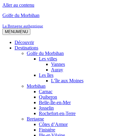
Aller au contenu
Golfe du Morbihan
La Bretagne authentique
MENU
MENU
Découvrir
Destinations
Golfe du Morbihan
Les villes
Vannes
Auray
Les îles
L’île aux Moines
Morbihan
Carnac
Quiberon
Belle-Île-en-Mer
Josselin
Rochefort-en-Terre
Bretagne
Côtes d’Armor
Finistère
Ille-et-Vilaine