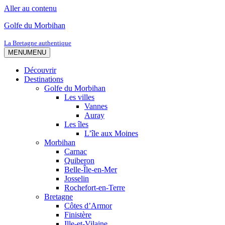
Aller au contenu
Golfe du Morbihan
La Bretagne authentique
MENU
MENU
Découvrir
Destinations
Golfe du Morbihan
Les villes
Vannes
Auray
Les îles
L’île aux Moines
Morbihan
Carnac
Quiberon
Belle-Île-en-Mer
Josselin
Rochefort-en-Terre
Bretagne
Côtes d’Armor
Finistère
Ille-et-Vilaine