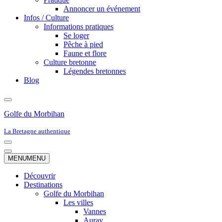
Annoncer un événement
Infos / Culture
Informations pratiques
Se loger
Pêche à pied
Faune et flore
Culture bretonne
Légendes bretonnes
Blog
Golfe du Morbihan
La Bretagne authentique
Menu
de
Menu
MENU
MENU
navigation
de
navigation
Découvrir
Destinations
Golfe du Morbihan
Les villes
Vannes
Auray