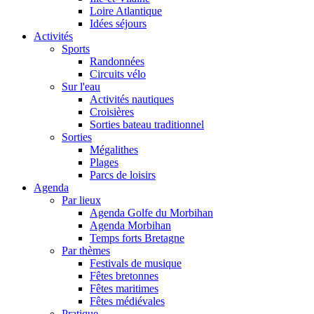
Loire Atlantique
Idées séjours
Activités
Sports
Randonnées
Circuits vélo
Sur l'eau
Activités nautiques
Croisières
Sorties bateau traditionnel
Sorties
Mégalithes
Plages
Parcs de loisirs
Agenda
Par lieux
Agenda Golfe du Morbihan
Agenda Morbihan
Temps forts Bretagne
Par thèmes
Festivals de musique
Fêtes bretonnes
Fêtes maritimes
Fêtes médiévales
Pratique