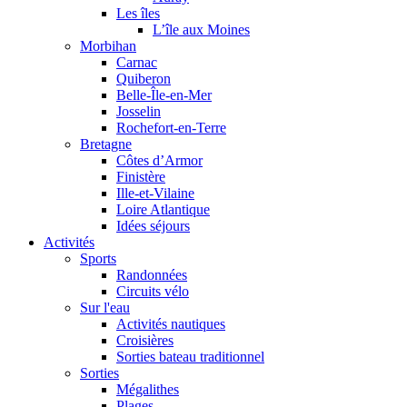
Les îles
L’île aux Moines
Morbihan
Carnac
Quiberon
Belle-Île-en-Mer
Josselin
Rochefort-en-Terre
Bretagne
Côtes d’Armor
Finistère
Ille-et-Vilaine
Loire Atlantique
Idées séjours
Activités
Sports
Randonnées
Circuits vélo
Sur l'eau
Activités nautiques
Croisières
Sorties bateau traditionnel
Sorties
Mégalithes
Plages