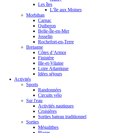
Les îles
L’île aux Moines
Morbihan
Carnac
Quiberon
Belle-Île-en-Mer
Josselin
Rochefort-en-Terre
Bretagne
Côtes d’Armor
Finistère
Ille-et-Vilaine
Loire Atlantique
Idées séjours
Activités
Sports
Randonnées
Circuits vélo
Sur l'eau
Activités nautiques
Croisières
Sorties bateau traditionnel
Sorties
Mégalithes
Plages