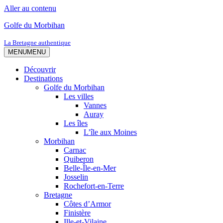
Aller au contenu
Golfe du Morbihan
La Bretagne authentique
MENU
MENU
Découvrir
Destinations
Golfe du Morbihan
Les villes
Vannes
Auray
Les îles
L’île aux Moines
Morbihan
Carnac
Quiberon
Belle-Île-en-Mer
Josselin
Rochefort-en-Terre
Bretagne
Côtes d’Armor
Finistère
Ille-et-Vilaine