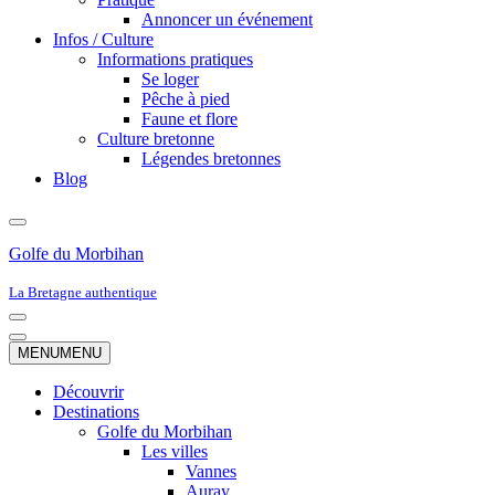
Annoncer un événement
Infos / Culture
Informations pratiques
Se loger
Pêche à pied
Faune et flore
Culture bretonne
Légendes bretonnes
Blog
Golfe du Morbihan
La Bretagne authentique
Menu
de
Menu
MENU
MENU
navigation
de
navigation
Découvrir
Destinations
Golfe du Morbihan
Les villes
Vannes
Auray