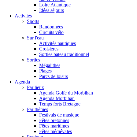
Loire Atlantique
Idées séjours
Activités
Sports
Randonnées
Circuits vélo
Sur l'eau
Activités nautiques
Croisières
Sorties bateau traditionnel
Sorties
Mégalithes
Plages
Parcs de loisirs
Agenda
Par lieux
Agenda Golfe du Morbihan
Agenda Morbihan
Temps forts Bretagne
Par thèmes
Festivals de musique
Fêtes bretonnes
Fêtes maritimes
Fêtes médiévales
Pratique