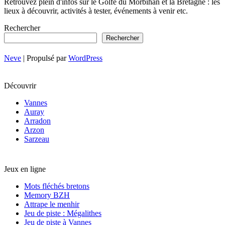
Retrouvez plein d'infos sur le Golfe du Morbihan et la Bretagne : les
lieux à découvrir, activités à tester, événements à venir etc.
Rechercher
Rechercher
Neve
| Propulsé par
WordPress
Découvrir
Vannes
Auray
Arradon
Arzon
Sarzeau
Jeux en ligne
Mots fléchés bretons
Memory BZH
Attrape le menhir
Jeu de piste : Mégalithes
Jeu de piste à Vannes