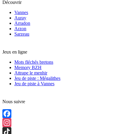
Découvrir
Vannes
Auray
Arradon
Arzon
Sarzeau
Jeux en ligne
Mots fléchés bretons
Memory BZH
Attrape le menhir
Jeu de piste : Mégalithes
Jeu de piste à Vannes
Nous suivre
Facebook
Instagram