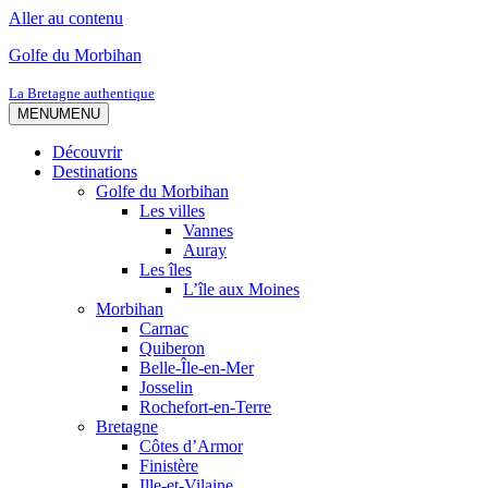
Aller au contenu
Golfe du Morbihan
La Bretagne authentique
MENU
MENU
Découvrir
Destinations
Golfe du Morbihan
Les villes
Vannes
Auray
Les îles
L’île aux Moines
Morbihan
Carnac
Quiberon
Belle-Île-en-Mer
Josselin
Rochefort-en-Terre
Bretagne
Côtes d’Armor
Finistère
Ille-et-Vilaine