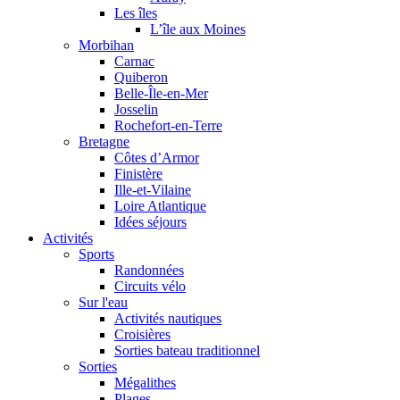
Les îles
L’île aux Moines
Morbihan
Carnac
Quiberon
Belle-Île-en-Mer
Josselin
Rochefort-en-Terre
Bretagne
Côtes d’Armor
Finistère
Ille-et-Vilaine
Loire Atlantique
Idées séjours
Activités
Sports
Randonnées
Circuits vélo
Sur l'eau
Activités nautiques
Croisières
Sorties bateau traditionnel
Sorties
Mégalithes
Plages