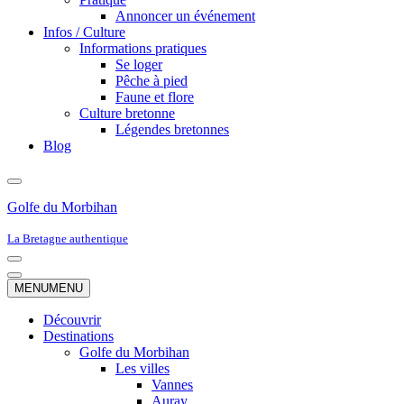
Annoncer un événement
Infos / Culture
Informations pratiques
Se loger
Pêche à pied
Faune et flore
Culture bretonne
Légendes bretonnes
Blog
Golfe du Morbihan
La Bretagne authentique
Menu
de
Menu
MENU
MENU
navigation
de
navigation
Découvrir
Destinations
Golfe du Morbihan
Les villes
Vannes
Auray