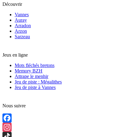
Découvrir
Vannes
Auray
Arradon
Arzon
Sarzeau
Jeux en ligne
Mots fléchés bretons
Memory BZH
Attrape le menhir
Jeu de piste : Mégalithes
Jeu de piste à Vannes
Nous suivre
Facebook
Instagram