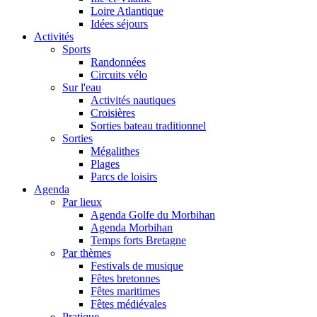
Loire Atlantique
Idées séjours
Activités
Sports
Randonnées
Circuits vélo
Sur l'eau
Activités nautiques
Croisières
Sorties bateau traditionnel
Sorties
Mégalithes
Plages
Parcs de loisirs
Agenda
Par lieux
Agenda Golfe du Morbihan
Agenda Morbihan
Temps forts Bretagne
Par thèmes
Festivals de musique
Fêtes bretonnes
Fêtes maritimes
Fêtes médiévales
Pratique