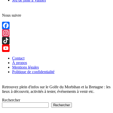
Jeu de piste à Vannes
Nous suivre
Facebook
Instagram
TikTok
YouTube
Contact
À propos
Channel
Mentions légales
Politique de confidentialité
Retrouvez plein d'infos sur le Golfe du Morbihan et la Bretagne : les
lieux à découvrir, activités à tester, événements à venir etc.
Rechercher
Rechercher