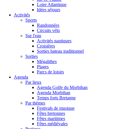
Loire Atlantique
Idées séjours
Activités
Sports
Randonnées
Circuits vélo
Sur l'eau
Activités nautiques
Croisières
Sorties bateau traditionnel
Sorties
Mégalithes
Plages
Parcs de loisirs
Agenda
Par lieux
Agenda Golfe du Morbihan
Agenda Morbihan
Temps forts Bretagne
Par thèmes
Festivals de musique
Fêtes bretonnes
Fêtes maritimes
Fêtes médiévales
Pratique