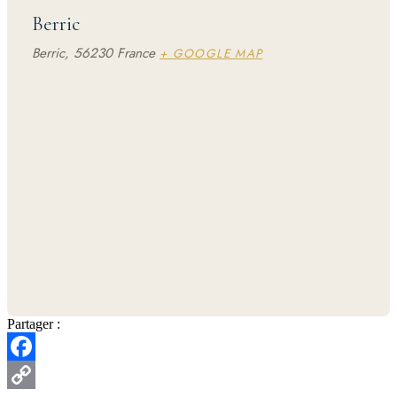
Berric
Berric
,
56230
France
+ GOOGLE MAP
Partager :
Facebook