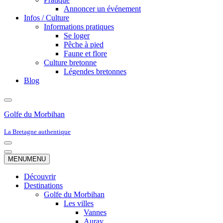
Annoncer un événement
Infos / Culture
Informations pratiques
Se loger
Pêche à pied
Faune et flore
Culture bretonne
Légendes bretonnes
Blog
Golfe du Morbihan
La Bretagne authentique
Menu
de
Menu
MENU
MENU
navigation
de
navigation
Découvrir
Destinations
Golfe du Morbihan
Les villes
Vannes
Auray