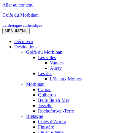
Aller au contenu
Golfe du Morbihan
La Bretagne authentique
MENU
MENU
Découvrir
Destinations
Golfe du Morbihan
Les villes
Vannes
Auray
Les îles
L’île aux Moines
Morbihan
Carnac
Quiberon
Belle-Île-en-Mer
Josselin
Rochefort-en-Terre
Bretagne
Côtes d’Armor
Finistère
Ille-et-Vilaine