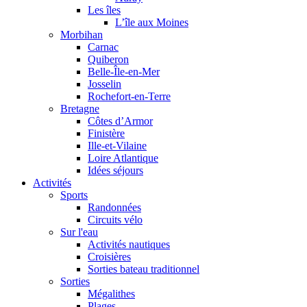
Les îles
L’île aux Moines
Morbihan
Carnac
Quiberon
Belle-Île-en-Mer
Josselin
Rochefort-en-Terre
Bretagne
Côtes d’Armor
Finistère
Ille-et-Vilaine
Loire Atlantique
Idées séjours
Activités
Sports
Randonnées
Circuits vélo
Sur l'eau
Activités nautiques
Croisières
Sorties bateau traditionnel
Sorties
Mégalithes
Plages