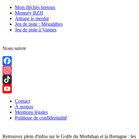
Mots fléchés bretons
Memory BZH
Attrape le menhir
Jeu de piste : Mégalithes
Jeu de piste à Vannes
Nous suivre
Facebook
Instagram
TikTok
YouTube
Contact
À propos
Channel
Mentions légales
Politique de confidentialité
Retrouvez plein d'infos sur le Golfe du Morbihan et la Bretagne : les