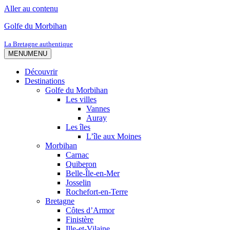
Aller au contenu
Golfe du Morbihan
La Bretagne authentique
MENU
MENU
Découvrir
Destinations
Golfe du Morbihan
Les villes
Vannes
Auray
Les îles
L’île aux Moines
Morbihan
Carnac
Quiberon
Belle-Île-en-Mer
Josselin
Rochefort-en-Terre
Bretagne
Côtes d’Armor
Finistère
Ille-et-Vilaine