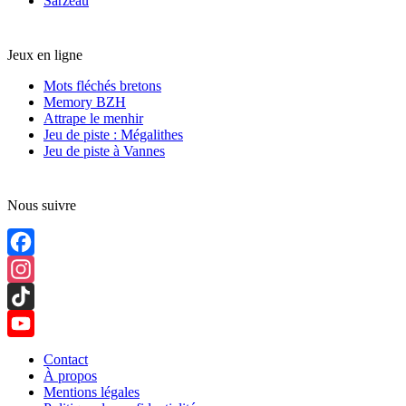
Sarzeau
Jeux en ligne
Mots fléchés bretons
Memory BZH
Attrape le menhir
Jeu de piste : Mégalithes
Jeu de piste à Vannes
Nous suivre
Facebook
Instagram
TikTok
YouTube
Contact
À propos
Channel
Mentions légales