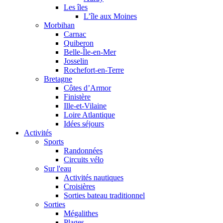
Les îles
L’île aux Moines
Morbihan
Carnac
Quiberon
Belle-Île-en-Mer
Josselin
Rochefort-en-Terre
Bretagne
Côtes d’Armor
Finistère
Ille-et-Vilaine
Loire Atlantique
Idées séjours
Activités
Sports
Randonnées
Circuits vélo
Sur l'eau
Activités nautiques
Croisières
Sorties bateau traditionnel
Sorties
Mégalithes
Plages