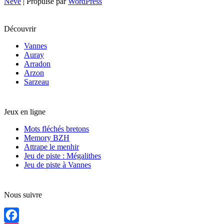
Neve
| Propulsé par
WordPress
Découvrir
Vannes
Auray
Arradon
Arzon
Sarzeau
Jeux en ligne
Mots fléchés bretons
Memory BZH
Attrape le menhir
Jeu de piste : Mégalithes
Jeu de piste à Vannes
Nous suivre