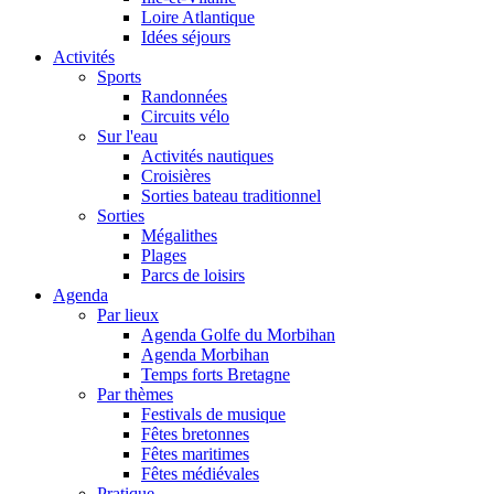
Loire Atlantique
Idées séjours
Activités
Sports
Randonnées
Circuits vélo
Sur l'eau
Activités nautiques
Croisières
Sorties bateau traditionnel
Sorties
Mégalithes
Plages
Parcs de loisirs
Agenda
Par lieux
Agenda Golfe du Morbihan
Agenda Morbihan
Temps forts Bretagne
Par thèmes
Festivals de musique
Fêtes bretonnes
Fêtes maritimes
Fêtes médiévales
Pratique