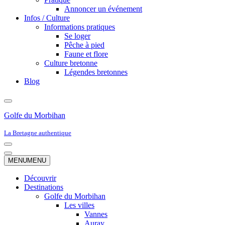
Annoncer un événement
Infos / Culture
Informations pratiques
Se loger
Pêche à pied
Faune et flore
Culture bretonne
Légendes bretonnes
Blog
Golfe du Morbihan
La Bretagne authentique
Menu
de
Menu
MENU
MENU
navigation
de
navigation
Découvrir
Destinations
Golfe du Morbihan
Les villes
Vannes
Auray